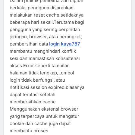
Dalam praktik pemeliharaan digital
berkala, pengguna disarankan
melakukan reset cache setidaknya
beberapa hari sekali.Terutama bagi
pengguna yang sering berpindah
jaringan, browser, atau perangkat,
pembersihan data
login kaya787
membantu menghindari konflik
sesi dan memastikan konsistensi
akses.Error seperti tampilan
halaman tidak lengkap, tombol
login tidak berfungsi, atau
notifikasi session expired biasanya
dapat teratasi setelah
membersihkan cache
Menggunakan ekstensi browser
yang terpercaya untuk mengatur
cookie dan cache juga dapat
membantu proses