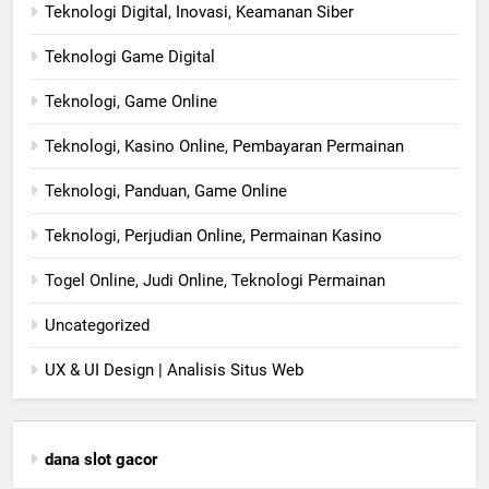
Teknologi Digital, Inovasi, Keamanan Siber
Teknologi Game Digital
Teknologi, Game Online
Teknologi, Kasino Online, Pembayaran Permainan
Teknologi, Panduan, Game Online
Teknologi, Perjudian Online, Permainan Kasino
Togel Online, Judi Online, Teknologi Permainan
Uncategorized
UX & UI Design | Analisis Situs Web
dana slot gacor