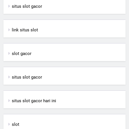
situs slot gacor
link situs slot
slot gacor
situs slot gacor
situs slot gacor hari ini
slot