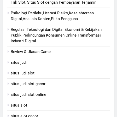
Trik Slot, Situs Slot dengan Pembayaran Terjamin
Psikologi Perilaku,Literasi Risiko,Kesejahteraan
Digital,Analisis Konten,Etika Pengguna
Regulasi Teknologi dan Digital Ekonomi & Kebijakan
Publik Perlindungan Konsumen Online Transformasi
Industri Digital
Review & Ulasan Game
situs judi
situs judi slot
situs judi slot gacor
situs judi slot online
situs slot
situs slot gacor