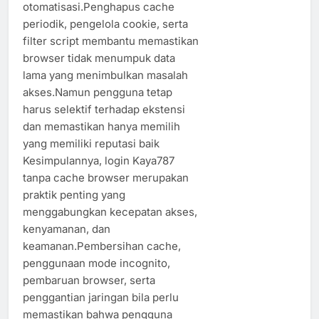
otomatisasi.Penghapus cache
periodik, pengelola cookie, serta
filter script membantu memastikan
browser tidak menumpuk data
lama yang menimbulkan masalah
akses.Namun pengguna tetap
harus selektif terhadap ekstensi
dan memastikan hanya memilih
yang memiliki reputasi baik
Kesimpulannya, login Kaya787
tanpa cache browser merupakan
praktik penting yang
menggabungkan kecepatan akses,
kenyamanan, dan
keamanan.Pembersihan cache,
penggunaan mode incognito,
pembaruan browser, serta
penggantian jaringan bila perlu
memastikan bahwa pengguna