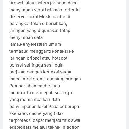
firewall atau sistem jaringan dapat
menyimpan versi halaman tertentu
di server lokal.Meski cache di
perangkat telah dibersihkan,
jaringan yang digunakan tetap
menyimpan data
lama.Penyelesaian umum
termasuk mengganti koneksi ke
jaringan pribadi atau hotspot
ponsel sehingga sesi login
berjalan dengan koneksi segar
tanpa interferensi caching jaringan
Pembersihan cache juga
membantu mencegah serangan
yang memanfaatkan data
penyimpanan lokal.Pada beberapa
skenario, cache yang tidak
terproteksi dapat menjadi titik awal
eksploitasi melalui teknik injection