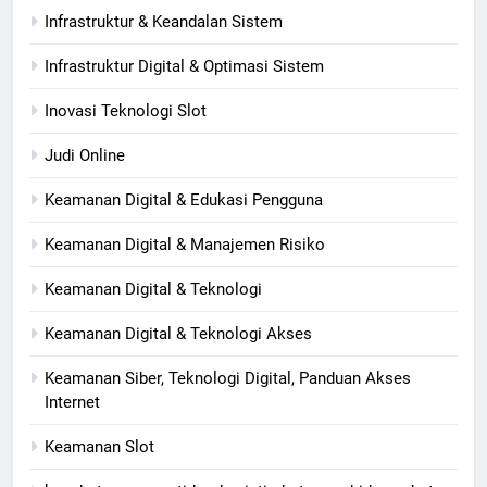
Infrastruktur & Keandalan Sistem
Infrastruktur Digital & Optimasi Sistem
Inovasi Teknologi Slot
Judi Online
Keamanan Digital & Edukasi Pengguna
Keamanan Digital & Manajemen Risiko
Keamanan Digital & Teknologi
Keamanan Digital & Teknologi Akses
Keamanan Siber, Teknologi Digital, Panduan Akses
Internet
Keamanan Slot