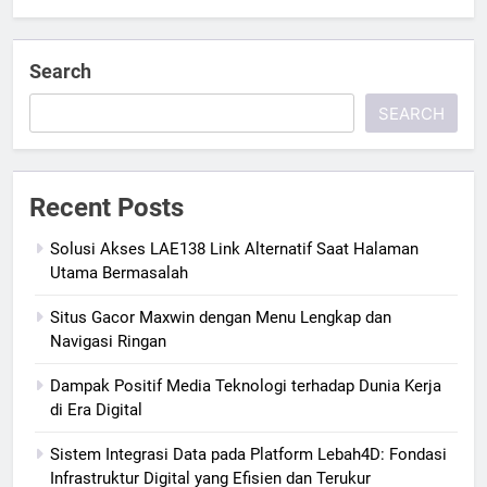
Search
SEARCH
Recent Posts
Solusi Akses LAE138 Link Alternatif Saat Halaman
Utama Bermasalah
Situs Gacor Maxwin dengan Menu Lengkap dan
Navigasi Ringan
Dampak Positif Media Teknologi terhadap Dunia Kerja
di Era Digital
Sistem Integrasi Data pada Platform Lebah4D: Fondasi
Infrastruktur Digital yang Efisien dan Terukur