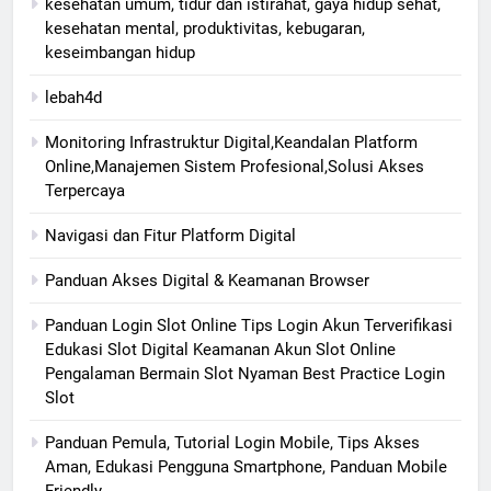
kesehatan umum, tidur dan istirahat, gaya hidup sehat,
kesehatan mental, produktivitas, kebugaran,
keseimbangan hidup
lebah4d
Monitoring Infrastruktur Digital,Keandalan Platform
Online,Manajemen Sistem Profesional,Solusi Akses
Terpercaya
Navigasi dan Fitur Platform Digital
Panduan Akses Digital & Keamanan Browser
Panduan Login Slot Online Tips Login Akun Terverifikasi
Edukasi Slot Digital Keamanan Akun Slot Online
Pengalaman Bermain Slot Nyaman Best Practice Login
Slot
Panduan Pemula, Tutorial Login Mobile, Tips Akses
Aman, Edukasi Pengguna Smartphone, Panduan Mobile
Friendly