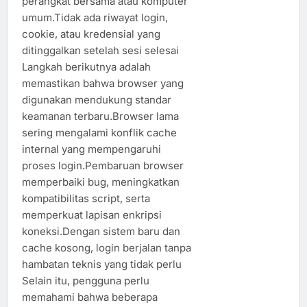
perangkat bersama atau komputer
umum.Tidak ada riwayat login,
cookie, atau kredensial yang
ditinggalkan setelah sesi selesai
Langkah berikutnya adalah
memastikan bahwa browser yang
digunakan mendukung standar
keamanan terbaru.Browser lama
sering mengalami konflik cache
internal yang mempengaruhi
proses login.Pembaruan browser
memperbaiki bug, meningkatkan
kompatibilitas script, serta
memperkuat lapisan enkripsi
koneksi.Dengan sistem baru dan
cache kosong, login berjalan tanpa
hambatan teknis yang tidak perlu
Selain itu, pengguna perlu
memahami bahwa beberapa