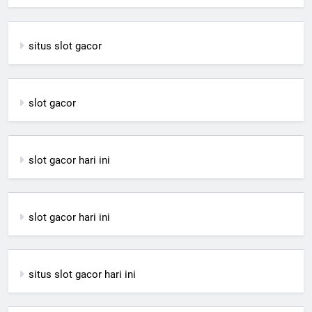
situs slot gacor
slot gacor
slot gacor hari ini
slot gacor hari ini
situs slot gacor hari ini