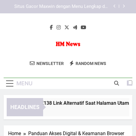
Skip
Dampak Positif Media Teknologi terhadap Dunia
to
Kerja di Era Digital
content
Sistem Integrasi Data pada Platform Lebah4D:
Fondasi Infrastruktur Digital yang Efisien dan
Terukur
Solusi Akses LAE138 Link Alternatif Saat
Halaman Utama Bermasalah
Situs Gacor Maxwin dengan Menu Lengkap dan
Navigasi Ringan
HM News
Dapatkan Berita Dan Update Terkini Dari
Dampak Positif Media Teknologi terhadap Dunia
NEWSLETTER
RANDOM NEWS
Kerja di Era Digital
India Dan Seluruh Dunia Hanya Di HM
Sistem Integrasi Data pada Platform Lebah4D:
News.
Fondasi Infrastruktur Digital yang Efisien dan
MENU
Terukur
Solusi Akses LAE138 Link Alternatif Saat Halaman Utama Ber
HEADLINES
 Months Ago
Home
Panduan Akses Digital & Keamanan Browser