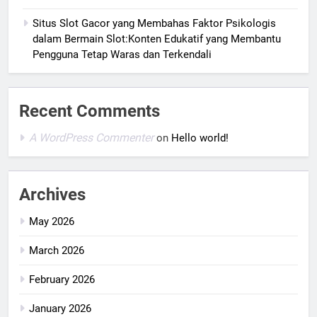
Situs Slot Gacor yang Membahas Faktor Psikologis
dalam Bermain Slot:Konten Edukatif yang Membantu
Pengguna Tetap Waras dan Terkendali
Recent Comments
A WordPress Commenter
on
Hello world!
Archives
May 2026
March 2026
February 2026
January 2026