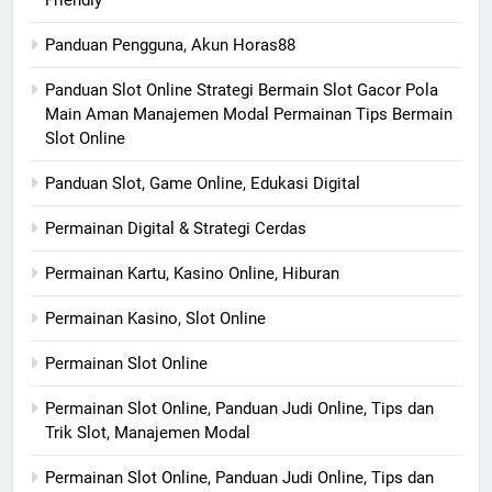
Panduan Pengguna, Akun Horas88
Panduan Slot Online Strategi Bermain Slot Gacor Pola
Main Aman Manajemen Modal Permainan Tips Bermain
Slot Online
Panduan Slot, Game Online, Edukasi Digital
Permainan Digital & Strategi Cerdas
Permainan Kartu, Kasino Online, Hiburan
Permainan Kasino, Slot Online
Permainan Slot Online
Permainan Slot Online, Panduan Judi Online, Tips dan
Trik Slot, Manajemen Modal
Permainan Slot Online, Panduan Judi Online, Tips dan