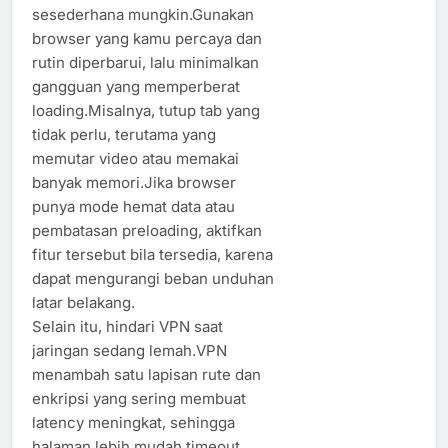
sesederhana mungkin.Gunakan
browser yang kamu percaya dan
rutin diperbarui, lalu minimalkan
gangguan yang memperberat
loading.Misalnya, tutup tab yang
tidak perlu, terutama yang
memutar video atau memakai
banyak memori.Jika browser
punya mode hemat data atau
pembatasan preloading, aktifkan
fitur tersebut bila tersedia, karena
dapat mengurangi beban unduhan
latar belakang.
Selain itu, hindari VPN saat
jaringan sedang lemah.VPN
menambah satu lapisan rute dan
enkripsi yang sering membuat
latency meningkat, sehingga
halaman lebih mudah timeout.