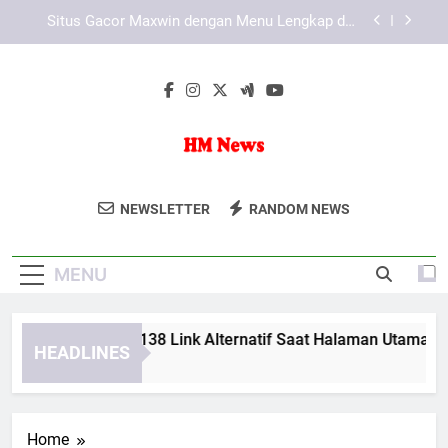
Skip
Dampak Positif Media Teknologi terhadap Dunia
to
Kerja di Era Digital
content
Sistem Integrasi Data pada Platform Lebah4D:
Fondasi Infrastruktur Digital yang Efisien dan
Terukur
Solusi Akses LAE138 Link Alternatif Saat
Halaman Utama Bermasalah
Situs Gacor Maxwin dengan Menu Lengkap dan
Navigasi Ringan
HM News
Dapatkan Berita Dan Update Terkini Dari
Dampak Positif Media Teknologi terhadap Dunia
NEWSLETTER
RANDOM NEWS
Kerja di Era Digital
India Dan Seluruh Dunia Hanya Di HM
Sistem Integrasi Data pada Platform Lebah4D:
News.
Fondasi Infrastruktur Digital yang Efisien dan
MENU
Terukur
olusi Akses LAE138 Link Alternatif Saat Halaman Utama Berm
HEADLINES
Months Ago
Home