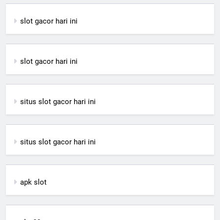
slot gacor hari ini
slot gacor hari ini
situs slot gacor hari ini
situs slot gacor hari ini
apk slot