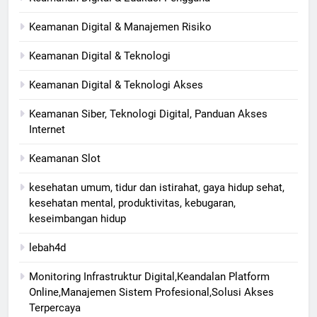
Keamanan Digital & Manajemen Risiko
Keamanan Digital & Teknologi
Keamanan Digital & Teknologi Akses
Keamanan Siber, Teknologi Digital, Panduan Akses
Internet
Keamanan Slot
kesehatan umum, tidur dan istirahat, gaya hidup sehat,
kesehatan mental, produktivitas, kebugaran,
keseimbangan hidup
lebah4d
Monitoring Infrastruktur Digital,Keandalan Platform
Online,Manajemen Sistem Profesional,Solusi Akses
Terpercaya