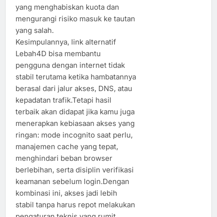
yang menghabiskan kuota dan
mengurangi risiko masuk ke tautan
yang salah.
Kesimpulannya, link alternatif
Lebah4D bisa membantu
pengguna dengan internet tidak
stabil terutama ketika hambatannya
berasal dari jalur akses, DNS, atau
kepadatan trafik.Tetapi hasil
terbaik akan didapat jika kamu juga
menerapkan kebiasaan akses yang
ringan: mode incognito saat perlu,
manajemen cache yang tepat,
menghindari beban browser
berlebihan, serta disiplin verifikasi
keamanan sebelum login.Dengan
kombinasi ini, akses jadi lebih
stabil tanpa harus repot melakukan
pengaturan teknis yang rumit.