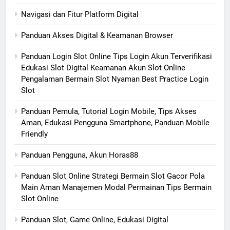
Navigasi dan Fitur Platform Digital
Panduan Akses Digital & Keamanan Browser
Panduan Login Slot Online Tips Login Akun Terverifikasi
Edukasi Slot Digital Keamanan Akun Slot Online
Pengalaman Bermain Slot Nyaman Best Practice Login
Slot
Panduan Pemula, Tutorial Login Mobile, Tips Akses
Aman, Edukasi Pengguna Smartphone, Panduan Mobile
Friendly
Panduan Pengguna, Akun Horas88
Panduan Slot Online Strategi Bermain Slot Gacor Pola
Main Aman Manajemen Modal Permainan Tips Bermain
Slot Online
Panduan Slot, Game Online, Edukasi Digital