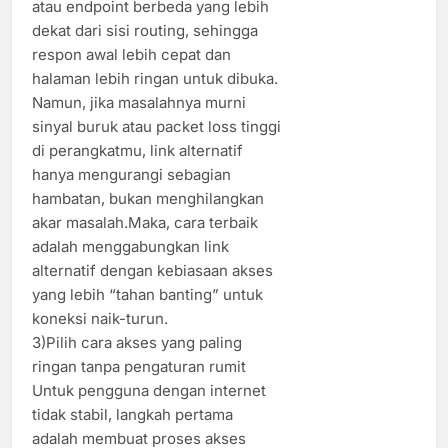
atau endpoint berbeda yang lebih
dekat dari sisi routing, sehingga
respon awal lebih cepat dan
halaman lebih ringan untuk dibuka.
Namun, jika masalahnya murni
sinyal buruk atau packet loss tinggi
di perangkatmu, link alternatif
hanya mengurangi sebagian
hambatan, bukan menghilangkan
akar masalah.Maka, cara terbaik
adalah menggabungkan link
alternatif dengan kebiasaan akses
yang lebih “tahan banting” untuk
koneksi naik-turun.
3)Pilih cara akses yang paling
ringan tanpa pengaturan rumit
Untuk pengguna dengan internet
tidak stabil, langkah pertama
adalah membuat proses akses