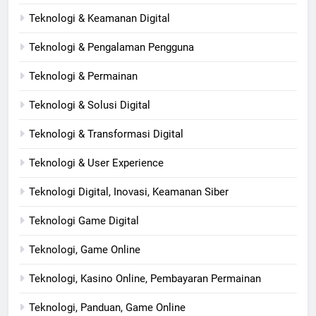
Teknologi & Keamanan Digital
Teknologi & Pengalaman Pengguna
Teknologi & Permainan
Teknologi & Solusi Digital
Teknologi & Transformasi Digital
Teknologi & User Experience
Teknologi Digital, Inovasi, Keamanan Siber
Teknologi Game Digital
Teknologi, Game Online
Teknologi, Kasino Online, Pembayaran Permainan
Teknologi, Panduan, Game Online