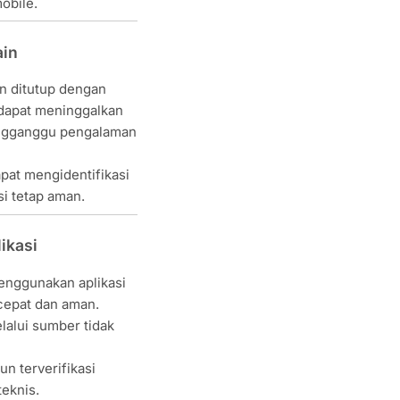
obile.
ain
in ditutup dengan
 dapat meninggalkan
mengganggu pengalaman
pat mengidentifikasi
si tetap aman.
ikasi
enggunakan aplikasi
cepat dan aman.
lalui sumber tidak
n terverifikasi
eknis.