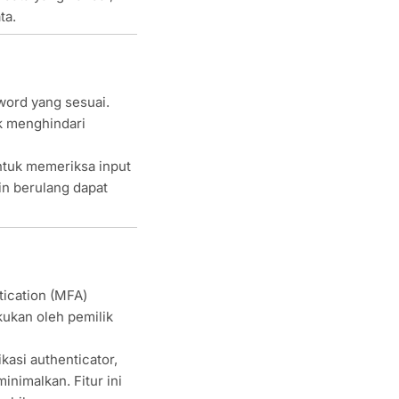
ta.
word yang sesuai.
k menghindari
untuk memeriksa input
in berulang dapat
tication (MFA)
kukan oleh pemilik
asi authenticator,
inimalkan. Fitur ini