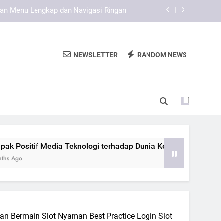
an Menu Lengkap dan Navigasi Ringan
gi terhadap Dunia Kerja di Era Digital
ruktur Digital yang Efisien dan Terukur
NEWSLETTER
RANDOM NEWS
rnatif Saat Halaman Utama Bermasalah
 Di HM News.
an Menu Lengkap dan Navigasi Ringan
gi terhadap Dunia Kerja di Era Digital
ruktur Digital yang Efisien dan Terukur
f Media Teknologi terhadap Dunia Kerja di Era Digital
Si
5 
man Bermain Slot Nyaman Best Practice Login Slot