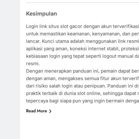
Kesimpulan
Login link situs slot gacor dengan akun terverifikas
untuk memastikan keamanan, kenyamanan, dan pe
lancar. Kunci utama adalah menggunakan link resmi
aplikasi yang aman, koneksi internet stabil, proteksi
kebiasaan login yang tepat seperti logout manual 
resmi.
Dengan menerapkan panduan ini, pemain dapat berm
dengan aman, mengakses semua fitur akun terverifik
dari risiko salah login atau penipuan. Panduan ini 
praktik terbaik di dunia slot online, sehingga dapat
tepercaya bagi siapa pun yang ingin bermain deng
Read More