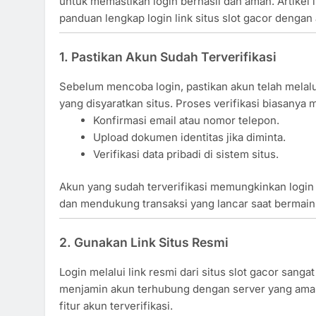
untuk memastikan login berhasil dan aman. Artikel
panduan lengkap login link situs slot gacor dengan a
1. Pastikan Akun Sudah Terverifikasi
Sebelum mencoba login, pastikan akun telah melalui
yang disyaratkan situs. Proses verifikasi biasanya m
Konfirmasi email atau nomor telepon.
Upload dokumen identitas jika diminta.
Verifikasi data pribadi di sistem situs.
Akun yang sudah terverifikasi memungkinkan login 
dan mendukung transaksi yang lancar saat bermain 
2. Gunakan Link Situs Resmi
Login melalui link resmi dari situs slot gacor sangat
menjamin akun terhubung dengan server yang am
fitur akun terverifikasi.