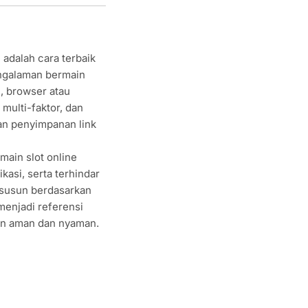
i adalah cara terbaik
ngalaman bermain
, browser atau
 multi-faktor, dan
dan penyimpanan link
ain slot online
asi, serta terhindar
disusun berdasarkan
 menjadi referensi
an aman dan nyaman.