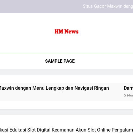
Situs Gacor Maxwin deng
Dampak Positif Media Teknolo
Sistem Integrasi Data pada Platform Lebah4D: Fondasi Infrast
 News
Solusi Akses LAE138 Link Alte
erita Dan Update Terkini Dari India Dan Seluruh Dunia Hanya
Situs Gacor Maxwin deng
SAMPLE PAGE
Dampak Positif Media Teknolo
Sistem Integrasi Data pada Platform Lebah4D: Fondasi Infrast
engan Menu Lengkap dan Navigasi Ringan
Dampak Positi
5 Months Ago
ikasi Edukasi Slot Digital Keamanan Akun Slot Online Pengala