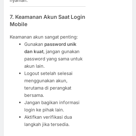
nyaman.
7. Keamanan Akun Saat Login
Mobile
Keamanan akun sangat penting:
Gunakan
password unik
dan kuat
, jangan gunakan
password yang sama untuk
akun lain.
Logout setelah selesai
menggunakan akun,
terutama di perangkat
bersama.
Jangan bagikan informasi
login ke pihak lain.
Aktifkan verifikasi dua
langkah jika tersedia.