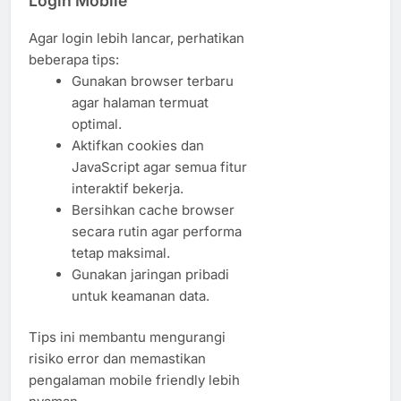
Login Mobile
Agar login lebih lancar, perhatikan
beberapa tips:
Gunakan browser terbaru
agar halaman termuat
optimal.
Aktifkan cookies dan
JavaScript agar semua fitur
interaktif bekerja.
Bersihkan cache browser
secara rutin agar performa
tetap maksimal.
Gunakan jaringan pribadi
untuk keamanan data.
Tips ini membantu mengurangi
risiko error dan memastikan
pengalaman mobile friendly lebih