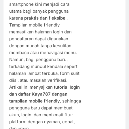
smartphone kini menjadi cara
utama bagi banyak pengguna
karena
praktis dan fleksibel
.
Tampilan mobile friendly
memastikan halaman login dan
pendaftaran dapat digunakan
dengan mudah tanpa kesulitan
membaca atau menavigasi menu.
Namun, bagi pengguna baru,
terkadang muncul kendala seperti
halaman lambat terbuka, form sulit
diisi, atau masalah verifikasi.
Artikel ini menyajikan
tutorial login
dan daftar Kaya787 dengan
tampilan mobile friendly
, sehingga
pengguna baru dapat membuat
akun, login, dan menikmati fitur
platform dengan nyaman, cepat,
dan aman.