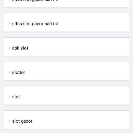
situs slot gacor hari ini
apk slot
slot88
slot
slot gacor