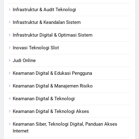
Infrastruktur & Audit Teknologi
Infrastruktur & Keandalan Sistem
Infrastruktur Digital & Optimasi Sistem
Inovasi Teknologi Slot
Judi Online
Keamanan Digital & Edukasi Pengguna
Keamanan Digital & Manajemen Risiko
Keamanan Digital & Teknologi
Keamanan Digital & Teknologi Akses
Keamanan Siber, Teknologi Digital, Panduan Akses
Internet