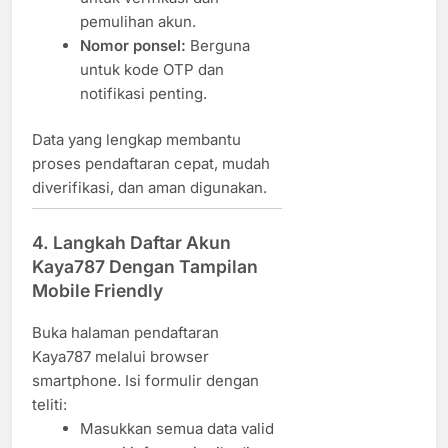
pemulihan akun.
Nomor ponsel:
Berguna
untuk kode OTP dan
notifikasi penting.
Data yang lengkap membantu
proses pendaftaran cepat, mudah
diverifikasi, dan aman digunakan.
4. Langkah Daftar Akun
Kaya787 Dengan Tampilan
Mobile Friendly
Buka halaman pendaftaran
Kaya787 melalui browser
smartphone. Isi formulir dengan
teliti:
Masukkan semua data valid