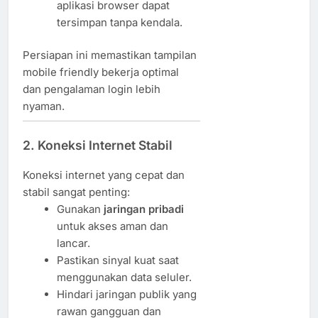
aplikasi browser dapat
tersimpan tanpa kendala.
Persiapan ini memastikan tampilan
mobile friendly bekerja optimal
dan pengalaman login lebih
nyaman.
2. Koneksi Internet Stabil
Koneksi internet yang cepat dan
stabil sangat penting:
Gunakan
jaringan pribadi
untuk akses aman dan
lancar.
Pastikan sinyal kuat saat
menggunakan data seluler.
Hindari jaringan publik yang
rawan gangguan dan