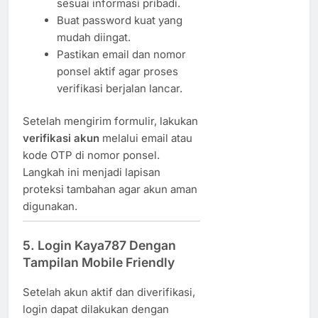
sesuai informasi pribadi.
Buat password kuat yang
mudah diingat.
Pastikan email dan nomor
ponsel aktif agar proses
verifikasi berjalan lancar.
Setelah mengirim formulir, lakukan
verifikasi akun
melalui email atau
kode OTP di nomor ponsel.
Langkah ini menjadi lapisan
proteksi tambahan agar akun aman
digunakan.
5. Login Kaya787 Dengan
Tampilan Mobile Friendly
Setelah akun aktif dan diverifikasi,
login dapat dilakukan dengan