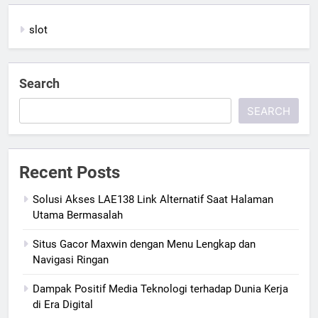
slot
Search
SEARCH
Recent Posts
Solusi Akses LAE138 Link Alternatif Saat Halaman
Utama Bermasalah
Situs Gacor Maxwin dengan Menu Lengkap dan
Navigasi Ringan
Dampak Positif Media Teknologi terhadap Dunia Kerja
di Era Digital