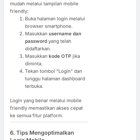
mudah melalui tampilan mobile
friendly:
Buka halaman login melalui
browser smartphone.
Masukkan
username dan
password
yang telah
didaftarkan.
Masukkan
kode OTP
jika
diminta.
Tekan tombol “Login” dan
tunggu halaman dashboard
terbuka.
Login yang benar melalui mobile
friendly memastikan akses cepat
ke semua fitur platform.
6. Tips Mengoptimalkan