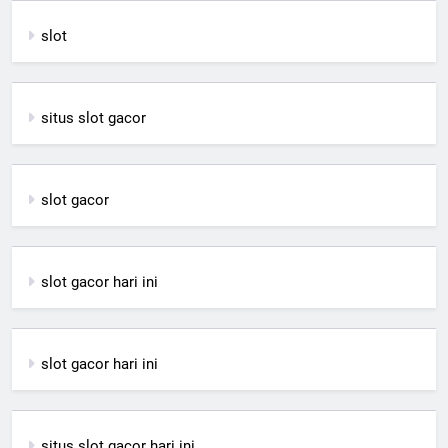
slot
situs slot gacor
slot gacor
slot gacor hari ini
slot gacor hari ini
situs slot gacor hari ini