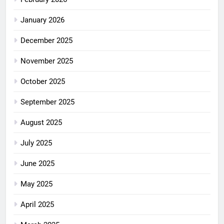
January 2026
December 2025
November 2025
October 2025
September 2025
August 2025
July 2025
June 2025
May 2025
April 2025