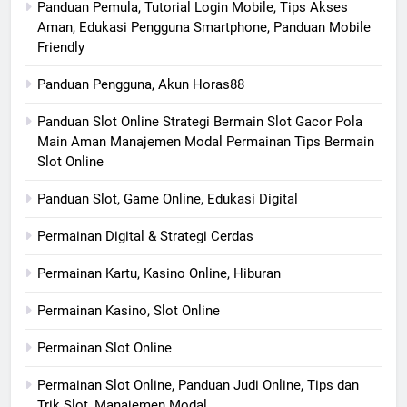
Panduan Pemula, Tutorial Login Mobile, Tips Akses
Aman, Edukasi Pengguna Smartphone, Panduan Mobile
Friendly
Panduan Pengguna, Akun Horas88
Panduan Slot Online Strategi Bermain Slot Gacor Pola
Main Aman Manajemen Modal Permainan Tips Bermain
Slot Online
Panduan Slot, Game Online, Edukasi Digital
Permainan Digital & Strategi Cerdas
Permainan Kartu, Kasino Online, Hiburan
Permainan Kasino, Slot Online
Permainan Slot Online
Permainan Slot Online, Panduan Judi Online, Tips dan
Trik Slot, Manajemen Modal