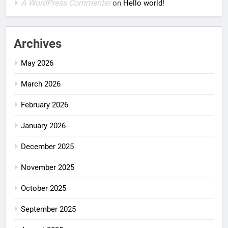
A WordPress Commenter
on
Hello world!
Archives
May 2026
March 2026
February 2026
January 2026
December 2025
November 2025
October 2025
September 2025