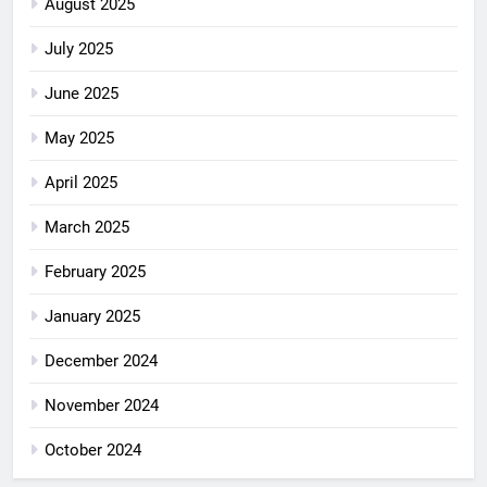
August 2025
July 2025
June 2025
May 2025
April 2025
March 2025
February 2025
January 2025
December 2024
November 2024
October 2024