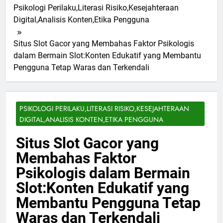
Psikologi Perilaku,Literasi Risiko,Kesejahteraan
Digital,Analisis Konten,Etika Pengguna
Situs Slot Gacor yang Membahas Faktor Psikologis
dalam Bermain Slot:Konten Edukatif yang Membantu
Pengguna Tetap Waras dan Terkendali
PSIKOLOGI PERILAKU,LITERASI RISIKO,KESEJAHTERAAN
DIGITAL,ANALISIS KONTEN,ETIKA PENGGUNA
Situs Slot Gacor yang
Membahas Faktor
Psikologis dalam Bermain
Slot:Konten Edukatif yang
Membantu Pengguna Tetap
Waras dan Terkendali