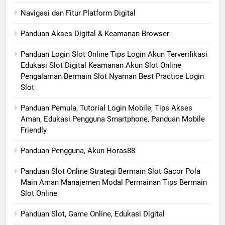
Navigasi dan Fitur Platform Digital
Panduan Akses Digital & Keamanan Browser
Panduan Login Slot Online Tips Login Akun Terverifikasi
Edukasi Slot Digital Keamanan Akun Slot Online
Pengalaman Bermain Slot Nyaman Best Practice Login
Slot
Panduan Pemula, Tutorial Login Mobile, Tips Akses
Aman, Edukasi Pengguna Smartphone, Panduan Mobile
Friendly
Panduan Pengguna, Akun Horas88
Panduan Slot Online Strategi Bermain Slot Gacor Pola
Main Aman Manajemen Modal Permainan Tips Bermain
Slot Online
Panduan Slot, Game Online, Edukasi Digital