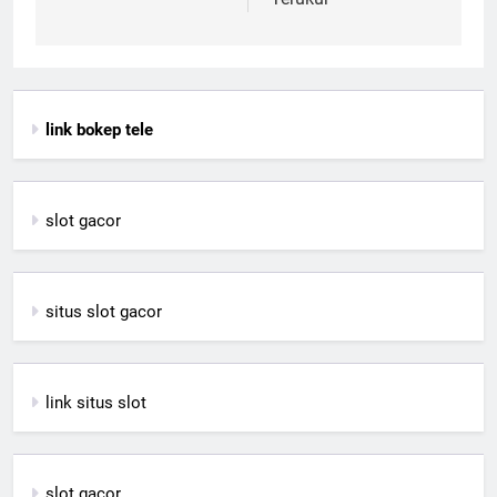
link bokep tele
slot gacor
situs slot gacor
link situs slot
slot gacor