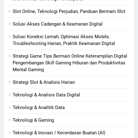
Slot Online, Teknologi Perjudian, Panduan Bermain Slot
Solusi Akses Cadangan & Keamanan Digital
Solusi Koneksi Lemah, Optimasi Akses Mobile,
Troubleshooting Harian, Praktik Keamanan Digital
Strategi Game Tips Bermain Online Keterampilan Digital
Pengembangan Skill Gaming Hiburan dan Produktivitas
Mental Gaming
Strategi Slot & Analisis Harian
Teknologi & Analisis Data Digital
Teknologi & Analitik Data
Teknologi & Gaming
Teknologi & Inovasi / Kecerdasan Buatan (AI)