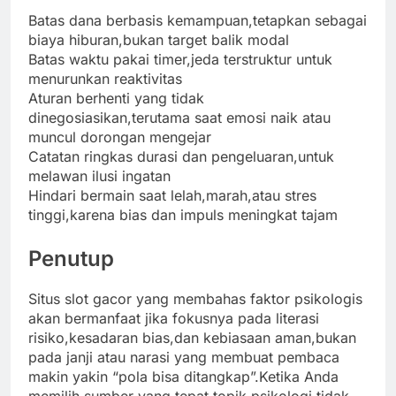
Batas dana berbasis kemampuan,tetapkan sebagai
biaya hiburan,bukan target balik modal
Batas waktu pakai timer,jeda terstruktur untuk
menurunkan reaktivitas
Aturan berhenti yang tidak
dinegosiasikan,terutama saat emosi naik atau
muncul dorongan mengejar
Catatan ringkas durasi dan pengeluaran,untuk
melawan ilusi ingatan
Hindari bermain saat lelah,marah,atau stres
tinggi,karena bias dan impuls meningkat tajam
Penutup
Situs slot gacor yang membahas faktor psikologis
akan bermanfaat jika fokusnya pada literasi
risiko,kesadaran bias,dan kebiasaan aman,bukan
pada janji atau narasi yang membuat pembaca
makin yakin “pola bisa ditangkap”.Ketika Anda