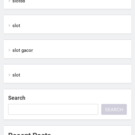
slot88
slot
slot gacor
slot
Search
SEARCH