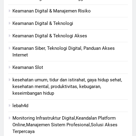
Keamanan Digital & Manajemen Risiko
Keamanan Digital & Teknologi
Keamanan Digital & Teknologi Akses
Keamanan Siber, Teknologi Digital, Panduan Akses
Internet
Keamanan Slot
kesehatan umum, tidur dan istirahat, gaya hidup sehat,
kesehatan mental, produktivitas, kebugaran,
keseimbangan hidup
lebah4d
Monitoring Infrastruktur Digital,Keandalan Platform
Online,Manajemen Sistem Profesional,Solusi Akses
Terpercaya