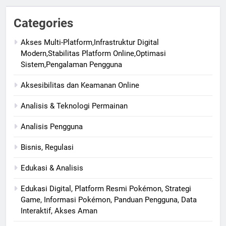
Categories
Akses Multi-Platform,Infrastruktur Digital
Modern,Stabilitas Platform Online,Optimasi
Sistem,Pengalaman Pengguna
Aksesibilitas dan Keamanan Online
Analisis & Teknologi Permainan
Analisis Pengguna
Bisnis, Regulasi
Edukasi & Analisis
Edukasi Digital, Platform Resmi Pokémon, Strategi
Game, Informasi Pokémon, Panduan Pengguna, Data
Interaktif, Akses Aman