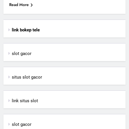
Read More
link bokep tele
slot gacor
situs slot gacor
link situs slot
slot gacor