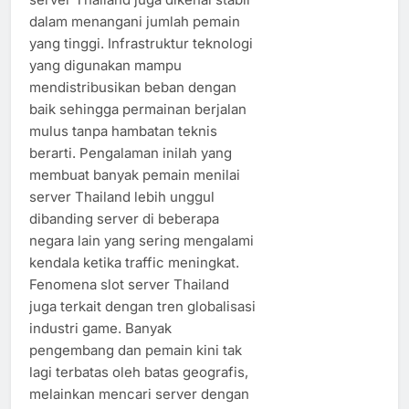
dalam menangani jumlah pemain
yang tinggi. Infrastruktur teknologi
yang digunakan mampu
mendistribusikan beban dengan
baik sehingga permainan berjalan
mulus tanpa hambatan teknis
berarti. Pengalaman inilah yang
membuat banyak pemain menilai
server Thailand lebih unggul
dibanding server di beberapa
negara lain yang sering mengalami
kendala ketika traffic meningkat.
Fenomena slot server Thailand
juga terkait dengan tren globalisasi
industri game. Banyak
pengembang dan pemain kini tak
lagi terbatas oleh batas geografis,
melainkan mencari server dengan