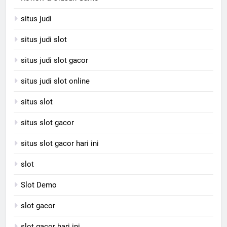
situs judi
situs judi slot
situs judi slot gacor
situs judi slot online
situs slot
situs slot gacor
situs slot gacor hari ini
slot
Slot Demo
slot gacor
slot gacor hari ini