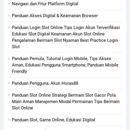
Navigasi dan Fitur Platform Digital
Panduan Akses Digital & Keamanan Browser
Panduan Login Slot Online Tips Login Akun Terverifikasi
Edukasi Slot Digital Keamanan Akun Slot Online
Pengalaman Bermain Slot Nyaman Best Practice Login
Slot
Panduan Pemula, Tutorial Login Mobile, Tips Akses
Aman, Edukasi Pengguna Smartphone, Panduan Mobile
Friendly
Panduan Pengguna, Akun Horas88
Panduan Slot Online Strategi Bermain Slot Gacor Pola
Main Aman Manajemen Modal Permainan Tips Bermain
Slot Online
Panduan Slot, Game Online, Edukasi Digital