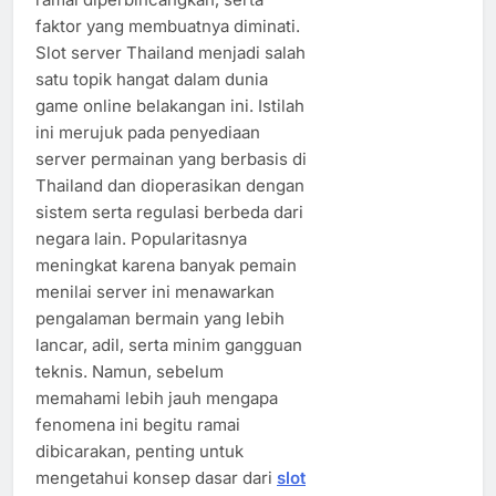
faktor yang membuatnya diminati.
Slot server Thailand menjadi salah
satu topik hangat dalam dunia
game online belakangan ini. Istilah
ini merujuk pada penyediaan
server permainan yang berbasis di
Thailand dan dioperasikan dengan
sistem serta regulasi berbeda dari
negara lain. Popularitasnya
meningkat karena banyak pemain
menilai server ini menawarkan
pengalaman bermain yang lebih
lancar, adil, serta minim gangguan
teknis. Namun, sebelum
memahami lebih jauh mengapa
fenomena ini begitu ramai
dibicarakan, penting untuk
mengetahui konsep dasar dari
slot