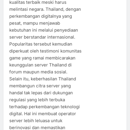
kualitas terbaik meski harus
melintasi negara. Thailand, dengan
perkembangan digitalnya yang
pesat, mampu menjawab
kebutuhan ini melalui penyediaan
server berstandar internasional.
Popularitas tersebut kemudian
diperkuat oleh testimoni komunitas
game yang ramai membicarakan
keunggulan server Thailand di
forum maupun media sosial.
Selain itu, keberhasilan Thailand
membangun citra server yang
handal tak lepas dari dukungan
regulasi yang lebih terbuka
terhadap perkembangan teknologi
digital. Hal ini membuat operator
server lebih leluasa untuk
berinovasi dan memastikan