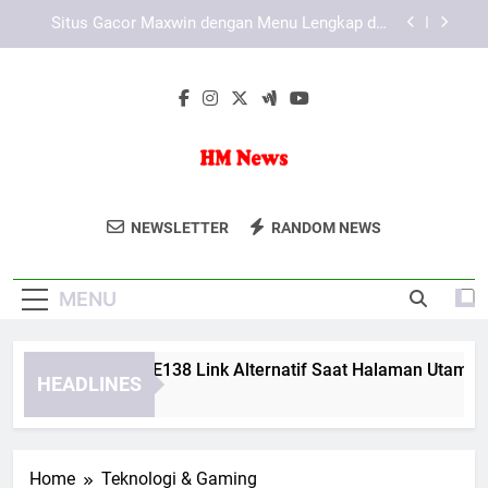
Skip
Situs Gacor Maxwin dengan Menu Lengkap dan
Navigasi Ringan
to
content
Dampak Positif Media Teknologi terhadap Dunia
Kerja di Era Digital
Sistem Integrasi Data pada Platform Lebah4D:
Fondasi Infrastruktur Digital yang Efisien dan
Terukur
Solusi Akses LAE138 Link Alternatif Saat
Halaman Utama Bermasalah
HM News
Situs Gacor Maxwin dengan Menu Lengkap dan
Dapatkan Berita Dan Update Terkini Dari
Navigasi Ringan
NEWSLETTER
RANDOM NEWS
India Dan Seluruh Dunia Hanya Di HM
Dampak Positif Media Teknologi terhadap Dunia
News.
Kerja di Era Digital
MENU
Sistem Integrasi Data pada Platform Lebah4D:
Fondasi Infrastruktur Digital yang Efisien dan
Terukur
Solusi Akses LAE138 Link Alternatif Saat Halaman Utama Be
HEADLINES
3 Months Ago
Home
Teknologi & Gaming