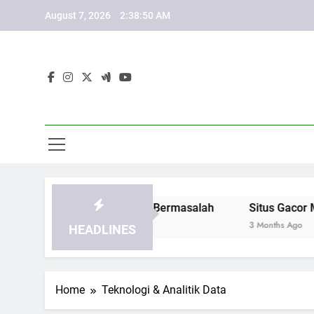
Skip
August 7, 2026
2:38:51 AM
to
content
HM
Dapatkan B
aat Halaman Utama Bermasalah
Situs Gacor Maxwin deng
3 Months Ago
HEADLINES
Home
Teknologi & Analitik Data