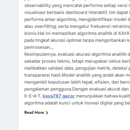
observability yang mencatat performa setiap versi
visualisasi berbasis dashboard interaktif, tim dap
performa antar-algoritma, mengidentifikasi model
atau
overfitting
, serta mengatur frekuensi retraini
bisnis.Hal ini memastikan algoritma analitik di KAY
pada tingkat akurasi optimal tanpa mengorbankan 
pemrosesan._
Kesimpulannya, evaluasi akurasi algoritma analitik
sekadar proses teknis, tetapi merupakan siklus ber
melibatkan validasi data, pengujian metrik, deteksi
transparansi hasil.Model analitik yang andal akan
mengambil keputusan lebih tepat, efisien, dan bero
pengalaman pengguna.Dengan evaluasi akurat dan t
E-E-A-T,
kaya787 gacor
menunjukkan bahwa kualita
algoritma adalah kunci untuk inovasi digital yang be
Read More