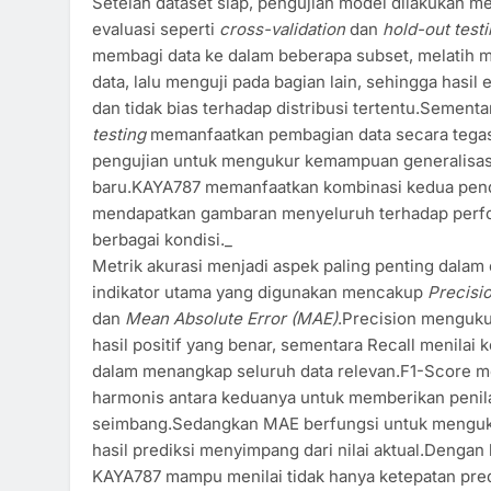
Setelah dataset siap, pengujian model dilakukan 
evaluasi seperti
cross-validation
dan
hold-out test
membagi data ke dalam beberapa subset, melatih 
data, lalu menguji pada bagian lain, sehingga hasil e
dan tidak bias terhadap distribusi tertentu.Sementar
testing
memanfaatkan pembagian data secara tegas 
pengujian untuk mengukur kemampuan generalisas
baru.KAYA787 memanfaatkan kombinasi kedua pend
mendapatkan gambaran menyeluruh terhadap perfo
berbagai kondisi._
Metrik akurasi menjadi aspek paling penting dalam
indikator utama yang digunakan mencakup
Precisi
dan
Mean Absolute Error (MAE)
.Precision menguku
hasil positif yang benar, sementara Recall menila
dalam menangkap seluruh data relevan.F1-Score me
harmonis antara keduanya untuk memberikan penil
seimbang.Sedangkan MAE berfungsi untuk menguk
hasil prediksi menyimpang dari nilai aktual.Dengan 
KAYA787 mampu menilai tidak hanya ketepatan predi