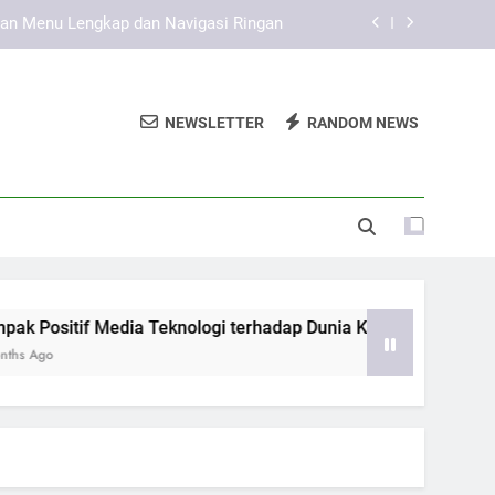
an Menu Lengkap dan Navigasi Ringan
gi terhadap Dunia Kerja di Era Digital
ruktur Digital yang Efisien dan Terukur
NEWSLETTER
RANDOM NEWS
rnatif Saat Halaman Utama Bermasalah
 Di HM News.
an Menu Lengkap dan Navigasi Ringan
gi terhadap Dunia Kerja di Era Digital
ruktur Digital yang Efisien dan Terukur
edia Teknologi terhadap Dunia Kerja di Era Digital
Sist
5 Mon