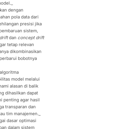
model._
kukan dengan
han pola data dari
ilangan presisi jika
, pembaruan sistem,
drift
dan
concept drift
ar tetap relevan
anya dikombinasikan
erbarui bobotnya
 algoritma
litas model melalui
i alasan di balik
ng dihasilkan dapat
ni penting agar hasil
juga transparan dan
tau tim manajemen._
gai dasar optimasi
impan dalam sistem