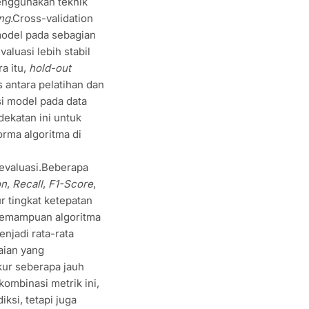
menggunakan teknik
ing
.Cross-validation
model pada sebagian
valuasi lebih stabil
a itu,
hold-out
antara pelatihan dan
i model pada data
ekatan ini untuk
rma algoritma di
 evaluasi.Beberapa
on
,
Recall
,
F1-Score
,
r tingkat ketepatan
i kemampuan algoritma
njadi rata-rata
aian yang
ur seberapa jauh
kombinasi metrik ini,
ksi, tetapi juga