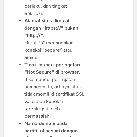
berlaku, dan tingkat
enkripsi.
Alamat situs dimulai
dengan “https://” bukan
“http://”.
Huruf “s” menandakan
koneksi “secure” atau
aman.
Tidak muncul peringatan
“Not Secure” di browser.
Jika muncul peringatan
semacam itu, artinya situs
tidak memiliki sertifikat SSL
valid atau koneksi
terenkripsi telah
bermasalah.
Nama domain pada
sertifikat sesuai dengan