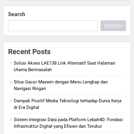
Search
SEARCH
Recent Posts
Solusi Akses LAE138 Link Alternatif Saat Halaman
Utama Bermasalah
Situs Gacor Maxwin dengan Menu Lengkap dan
Navigasi Ringan
Dampak Positif Media Teknologi terhadap Dunia Kerja
di Era Digital
Sistem Integrasi Data pada Platform Lebah4D: Fondasi
Infrastruktur Digital yang Efisien dan Terukur