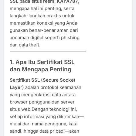
SSL pada situs resmi KAYA787
,
mengapa hal ini penting, serta
langkah-langkah praktis untuk
memastikan koneksi yang Anda
gunakan benar-benar aman dari
ancaman digital seperti phishing
dan data theft.
1. Apa Itu Sertifikat SSL
dan Mengapa Penting
Sertifikat SSL (Secure Socket
Layer)
adalah protokol keamanan
yang mengenkripsi data antara
browser pengguna dan server
situs web.Dengan teknologi ini,
setiap informasi yang dikirimkan—
mulai dari nama pengguna, kata
sandi, hingga data pribadi—akan