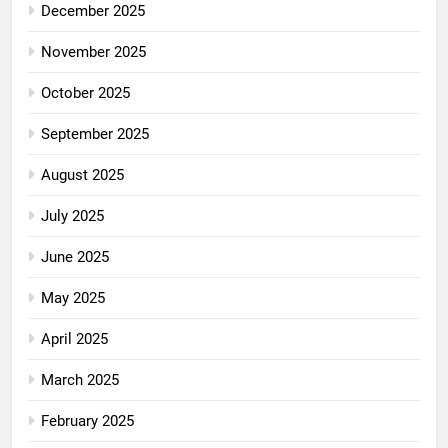
December 2025
November 2025
October 2025
September 2025
August 2025
July 2025
June 2025
May 2025
April 2025
March 2025
February 2025