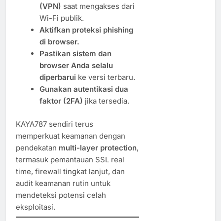
(VPN)
saat mengakses dari
Wi-Fi publik.
Aktifkan proteksi phishing
di browser.
Pastikan sistem dan
browser Anda selalu
diperbarui
ke versi terbaru.
Gunakan autentikasi dua
faktor (2FA)
jika tersedia.
KAYA787 sendiri terus
memperkuat keamanan dengan
pendekatan
multi-layer protection
,
termasuk pemantauan SSL real
time, firewall tingkat lanjut, dan
audit keamanan rutin untuk
mendeteksi potensi celah
eksploitasi.