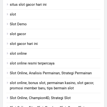
situs slot gacor hari ini
slot
Slot Demo
slot gacor
slot gacor hari ini
slot online
slot online resmi terpercaya
Slot Online, Analisis Permainan, Strategi Permainan
slot online, bonus slot, permainan kasino, slot gacor,
promosi member baru, tips bermain slot
Slot Online, Champion4D, Strategi Slot