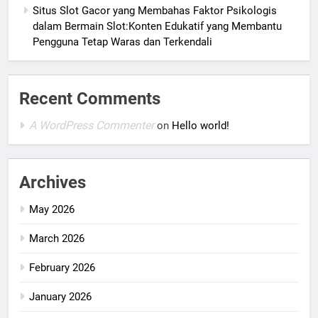
Situs Slot Gacor yang Membahas Faktor Psikologis
dalam Bermain Slot:Konten Edukatif yang Membantu
Pengguna Tetap Waras dan Terkendali
Recent Comments
A WordPress Commenter
on
Hello world!
Archives
May 2026
March 2026
February 2026
January 2026