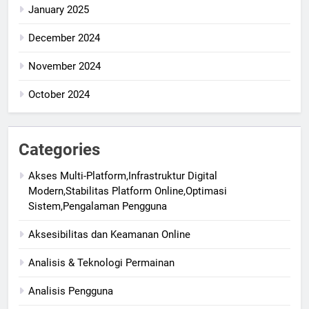
January 2025
December 2024
November 2024
October 2024
Categories
Akses Multi-Platform,Infrastruktur Digital
Modern,Stabilitas Platform Online,Optimasi
Sistem,Pengalaman Pengguna
Aksesibilitas dan Keamanan Online
Analisis & Teknologi Permainan
Analisis Pengguna