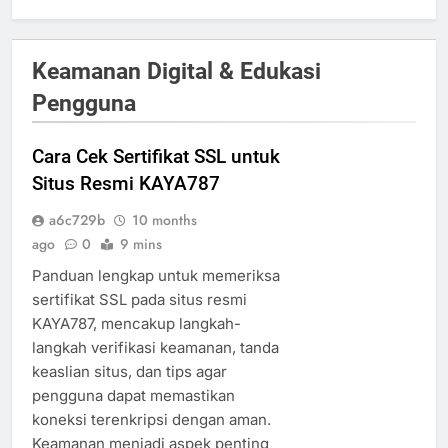
Keamanan Digital & Edukasi
Pengguna
Cara Cek Sertifikat SSL untuk
Situs Resmi KAYA787
a6c729b
10 months
ago
0
9 mins
Panduan lengkap untuk memeriksa
sertifikat SSL pada situs resmi
KAYA787, mencakup langkah-
langkah verifikasi keamanan, tanda
keaslian situs, dan tips agar
pengguna dapat memastikan
koneksi terenkripsi dengan aman.
Keamanan menjadi aspek penting