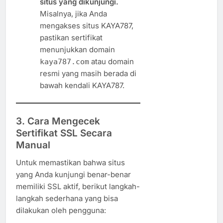
situs yang dikunjungi.
Misalnya, jika Anda
mengakses situs KAYA787,
pastikan sertifikat
menunjukkan domain
atau domain
kaya787.com
resmi yang masih berada di
bawah kendali KAYA787.
3. Cara Mengecek
Sertifikat SSL Secara
Manual
Untuk memastikan bahwa situs
yang Anda kunjungi benar-benar
memiliki SSL aktif, berikut langkah-
langkah sederhana yang bisa
dilakukan oleh pengguna: