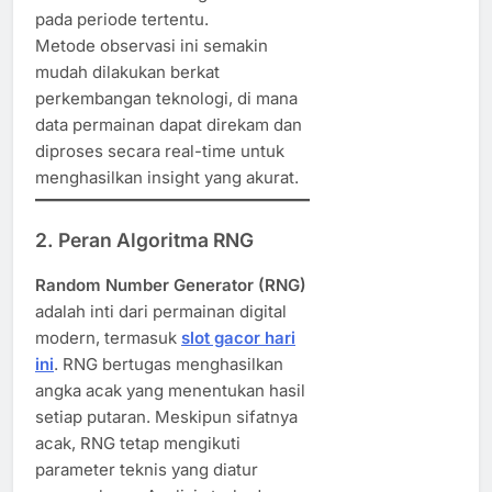
pada periode tertentu.
Metode observasi ini semakin
mudah dilakukan berkat
perkembangan teknologi, di mana
data permainan dapat direkam dan
diproses secara real-time untuk
menghasilkan insight yang akurat.
2. Peran Algoritma RNG
Random Number Generator (RNG)
adalah inti dari permainan digital
modern, termasuk
slot gacor hari
ini
. RNG bertugas menghasilkan
angka acak yang menentukan hasil
setiap putaran. Meskipun sifatnya
acak, RNG tetap mengikuti
parameter teknis yang diatur