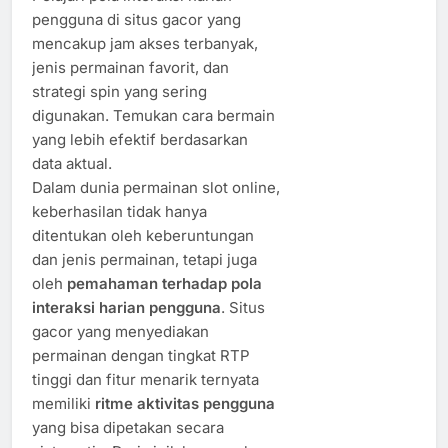
pengguna di situs gacor yang
mencakup jam akses terbanyak,
jenis permainan favorit, dan
strategi spin yang sering
digunakan. Temukan cara bermain
yang lebih efektif berdasarkan
data aktual.
Dalam dunia permainan slot online,
keberhasilan tidak hanya
ditentukan oleh keberuntungan
dan jenis permainan, tetapi juga
oleh
pemahaman terhadap pola
interaksi harian pengguna
. Situs
gacor yang menyediakan
permainan dengan tingkat RTP
tinggi dan fitur menarik ternyata
memiliki
ritme aktivitas pengguna
yang bisa dipetakan secara