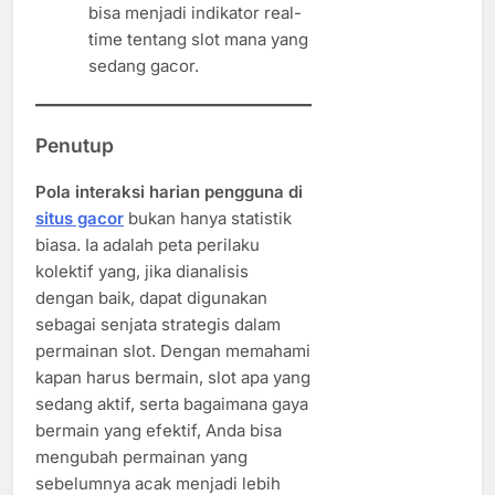
bisa menjadi indikator real-
time tentang slot mana yang
sedang gacor.
Penutup
Pola interaksi harian pengguna di
situs gacor
bukan hanya statistik
biasa. Ia adalah peta perilaku
kolektif yang, jika dianalisis
dengan baik, dapat digunakan
sebagai senjata strategis dalam
permainan slot. Dengan memahami
kapan harus bermain, slot apa yang
sedang aktif, serta bagaimana gaya
bermain yang efektif, Anda bisa
mengubah permainan yang
sebelumnya acak menjadi lebih