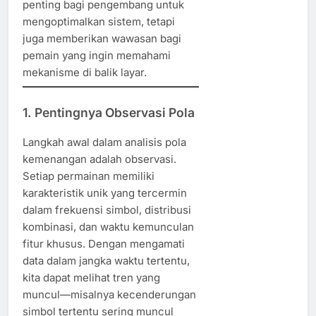
penting bagi pengembang untuk
mengoptimalkan sistem, tetapi
juga memberikan wawasan bagi
pemain yang ingin memahami
mekanisme di balik layar.
1. Pentingnya Observasi Pola
Langkah awal dalam analisis pola
kemenangan adalah observasi.
Setiap permainan memiliki
karakteristik unik yang tercermin
dalam frekuensi simbol, distribusi
kombinasi, dan waktu kemunculan
fitur khusus. Dengan mengamati
data dalam jangka waktu tertentu,
kita dapat melihat tren yang
muncul—misalnya kecenderungan
simbol tertentu sering muncul