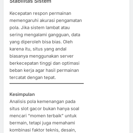
Stabilitas Sistem
Kecepatan respon permainan
memengaruhi akurasi pengamatan
pola. Jika sistem lambat atau
sering mengalami gangguan, data
yang diperoleh bisa bias. Oleh
karena itu, situs yang andal
biasanya menggunakan server
berkecepatan tinggi dan optimasi
beban kerja agar hasil permainan
tercatat dengan tepat.
Kesimpulan
Analisis pola kemenangan pada
situs slot gacor bukan hanya soal
mencari “momen terbaik” untuk
bermain, tetapi juga memahami
kombinasi faktor teknis, desain,