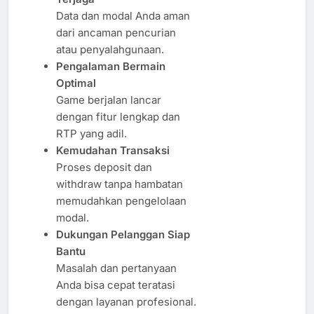
Data dan modal Anda aman
dari ancaman pencurian
atau penyalahgunaan.
Pengalaman Bermain
Optimal
Game berjalan lancar
dengan fitur lengkap dan
RTP yang adil.
Kemudahan Transaksi
Proses deposit dan
withdraw tanpa hambatan
memudahkan pengelolaan
modal.
Dukungan Pelanggan Siap
Bantu
Masalah dan pertanyaan
Anda bisa cepat teratasi
dengan layanan profesional.