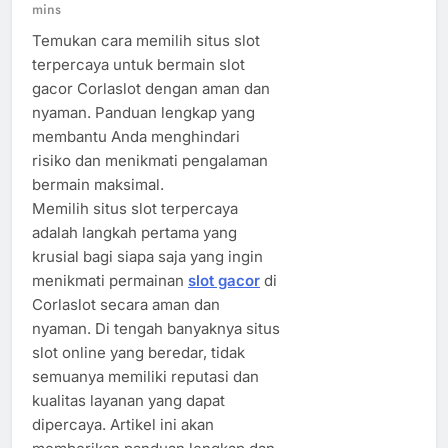
mins
Temukan cara memilih situs slot
terpercaya untuk bermain slot
gacor Corlaslot dengan aman dan
nyaman. Panduan lengkap yang
membantu Anda menghindari
risiko dan menikmati pengalaman
bermain maksimal.
Memilih situs slot terpercaya
adalah langkah pertama yang
krusial bagi siapa saja yang ingin
menikmati permainan
slot gacor
di
Corlaslot secara aman dan
nyaman. Di tengah banyaknya situs
slot online yang beredar, tidak
semuanya memiliki reputasi dan
kualitas layanan yang dapat
dipercaya. Artikel ini akan