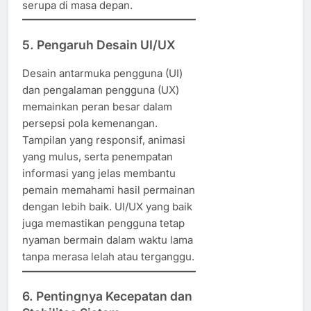
serupa di masa depan.
5. Pengaruh Desain UI/UX
Desain antarmuka pengguna (UI)
dan pengalaman pengguna (UX)
memainkan peran besar dalam
persepsi pola kemenangan.
Tampilan yang responsif, animasi
yang mulus, serta penempatan
informasi yang jelas membantu
pemain memahami hasil permainan
dengan lebih baik. UI/UX yang baik
juga memastikan pengguna tetap
nyaman bermain dalam waktu lama
tanpa merasa lelah atau terganggu.
6. Pentingnya Kecepatan dan