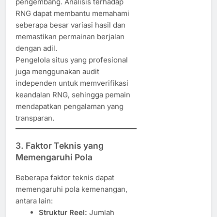
pengembang. Analisis terhadap
RNG dapat membantu memahami
seberapa besar variasi hasil dan
memastikan permainan berjalan
dengan adil.
Pengelola situs yang profesional
juga menggunakan audit
independen untuk memverifikasi
keandalan RNG, sehingga pemain
mendapatkan pengalaman yang
transparan.
3. Faktor Teknis yang
Memengaruhi Pola
Beberapa faktor teknis dapat
memengaruhi pola kemenangan,
antara lain:
Struktur Reel:
Jumlah