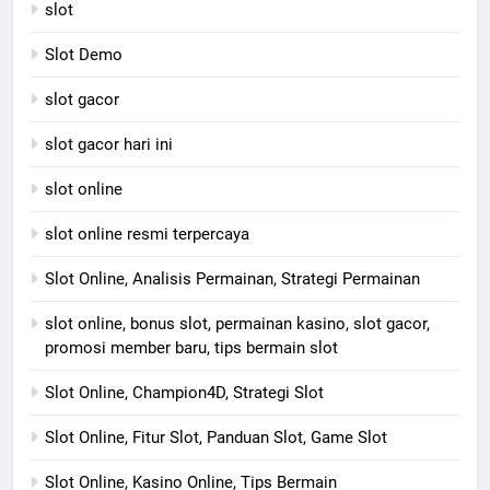
slot
Slot Demo
slot gacor
slot gacor hari ini
slot online
slot online resmi terpercaya
Slot Online, Analisis Permainan, Strategi Permainan
slot online, bonus slot, permainan kasino, slot gacor,
promosi member baru, tips bermain slot
Slot Online, Champion4D, Strategi Slot
Slot Online, Fitur Slot, Panduan Slot, Game Slot
Slot Online, Kasino Online, Tips Bermain