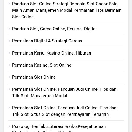
Panduan Slot Online Strategi Bermain Slot Gacor Pola
Main Aman Manajemen Modal Permainan Tips Bermain
Slot Online
Panduan Slot, Game Online, Edukasi Digital
Permainan Digital & Strategi Cerdas
Permainan Kartu, Kasino Online, Hiburan
Permainan Kasino, Slot Online
Permainan Slot Online
Permainan Slot Online, Panduan Judi Online, Tips dan
Trik Slot, Manajemen Modal
Permainan Slot Online, Panduan Judi Online, Tips dan
Trik Slot, Situs Slot dengan Pembayaran Terjamin
Psikologi Perilaku,Literasi Risiko,Kesejahteraan