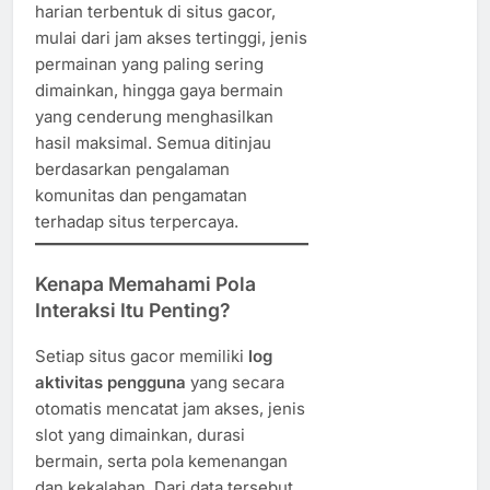
harian terbentuk di situs gacor,
mulai dari jam akses tertinggi, jenis
permainan yang paling sering
dimainkan, hingga gaya bermain
yang cenderung menghasilkan
hasil maksimal. Semua ditinjau
berdasarkan pengalaman
komunitas dan pengamatan
terhadap situs terpercaya.
Kenapa Memahami Pola
Interaksi Itu Penting?
Setiap situs gacor memiliki
log
aktivitas pengguna
yang secara
otomatis mencatat jam akses, jenis
slot yang dimainkan, durasi
bermain, serta pola kemenangan
dan kekalahan. Dari data tersebut,