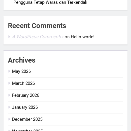
Pengguna Tetap Waras dan Terkendali
Recent Comments
A WordPress Commenter
on
Hello world!
Archives
May 2026
March 2026
February 2026
January 2026
December 2025