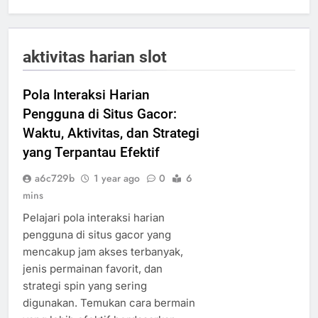
aktivitas harian slot
Pola Interaksi Harian
Pengguna di Situs Gacor:
Waktu, Aktivitas, dan Strategi
yang Terpantau Efektif
a6c729b
1 year ago
0
6
mins
Pelajari pola interaksi harian
pengguna di situs gacor yang
mencakup jam akses terbanyak,
jenis permainan favorit, dan
strategi spin yang sering
digunakan. Temukan cara bermain