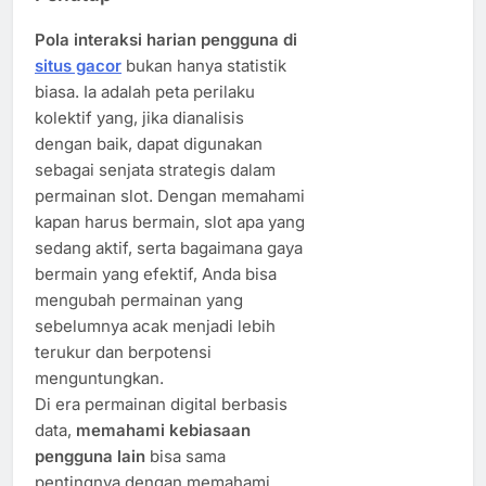
Pola interaksi harian pengguna di
situs gacor
bukan hanya statistik
biasa. Ia adalah peta perilaku
kolektif yang, jika dianalisis
dengan baik, dapat digunakan
sebagai senjata strategis dalam
permainan slot. Dengan memahami
kapan harus bermain, slot apa yang
sedang aktif, serta bagaimana gaya
bermain yang efektif, Anda bisa
mengubah permainan yang
sebelumnya acak menjadi lebih
terukur dan berpotensi
menguntungkan.
Di era permainan digital berbasis
data,
memahami kebiasaan
pengguna lain
bisa sama
pentingnya dengan memahami