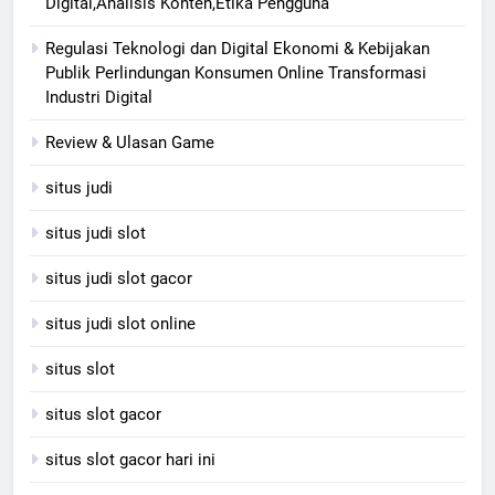
Digital,Analisis Konten,Etika Pengguna
Regulasi Teknologi dan Digital Ekonomi & Kebijakan
Publik Perlindungan Konsumen Online Transformasi
Industri Digital
Review & Ulasan Game
situs judi
situs judi slot
situs judi slot gacor
situs judi slot online
situs slot
situs slot gacor
situs slot gacor hari ini