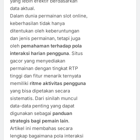
yang lebih efektif berdasarkan
data aktual.
Dalam dunia permainan slot online,
keberhasilan tidak hanya
ditentukan oleh keberuntungan
dan jenis permainan, tetapi juga
oleh
pemahaman terhadap pola
interaksi harian pengguna
. Situs
gacor yang menyediakan
permainan dengan tingkat RTP
tinggi dan fitur menarik ternyata
memiliki
ritme aktivitas pengguna
yang bisa dipetakan secara
sistematis. Dari sinilah muncul
data-data penting yang dapat
digunakan sebagai
panduan
strategis bagi pemain lain
.
Artikel ini membahas secara
lengkap bagaimana pola interaksi