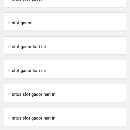
slot gacor
slot gacor hari ini
slot gacor hari ini
situs slot gacor hari ini
situs slot gacor hari ini