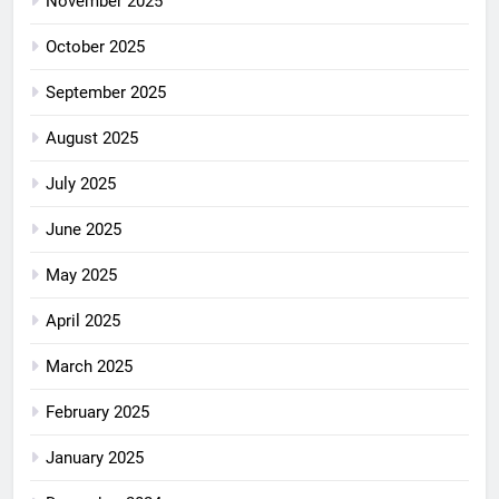
November 2025
October 2025
September 2025
August 2025
July 2025
June 2025
May 2025
April 2025
March 2025
February 2025
January 2025