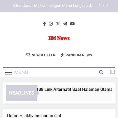
Skip
Dampak Positif Media Teknologi terhadap Dunia
to
Kerja di Era Digital
content
Sistem Integrasi Data pada Platform Lebah4D:
Fondasi Infrastruktur Digital yang Efisien dan
Terukur
Solusi Akses LAE138 Link Alternatif Saat
Halaman Utama Bermasalah
Situs Gacor Maxwin dengan Menu Lengkap dan
Navigasi Ringan
HM News
Dapatkan Berita Dan Update Terkini Dari
Dampak Positif Media Teknologi terhadap Dunia
NEWSLETTER
RANDOM NEWS
Kerja di Era Digital
India Dan Seluruh Dunia Hanya Di HM
Sistem Integrasi Data pada Platform Lebah4D:
News.
Fondasi Infrastruktur Digital yang Efisien dan
MENU
Terukur
lusi Akses LAE138 Link Alternatif Saat Halaman Utama Berm
HEADLINES
Months Ago
Home
aktivitas harian slot