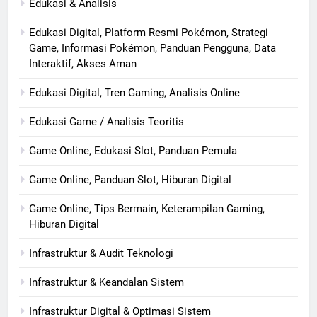
Edukasi & Analisis
Edukasi Digital, Platform Resmi Pokémon, Strategi
Game, Informasi Pokémon, Panduan Pengguna, Data
Interaktif, Akses Aman
Edukasi Digital, Tren Gaming, Analisis Online
Edukasi Game / Analisis Teoritis
Game Online, Edukasi Slot, Panduan Pemula
Game Online, Panduan Slot, Hiburan Digital
Game Online, Tips Bermain, Keterampilan Gaming,
Hiburan Digital
Infrastruktur & Audit Teknologi
Infrastruktur & Keandalan Sistem
Infrastruktur Digital & Optimasi Sistem