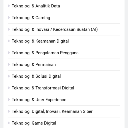
Teknologi & Analitik Data
Teknologi & Gaming
Teknologi & Inovasi / Kecerdasan Buatan (AI)
Teknologi & Keamanan Digital
Teknologi & Pengalaman Pengguna
Teknologi & Permainan
Teknologi & Solusi Digital
Teknologi & Transformasi Digital
Teknologi & User Experience
Teknologi Digital, Inovasi, Keamanan Siber
Teknologi Game Digital