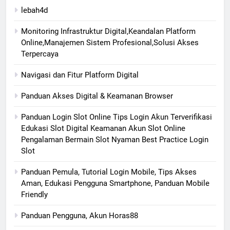
lebah4d
Monitoring Infrastruktur Digital,Keandalan Platform
Online,Manajemen Sistem Profesional,Solusi Akses
Terpercaya
Navigasi dan Fitur Platform Digital
Panduan Akses Digital & Keamanan Browser
Panduan Login Slot Online Tips Login Akun Terverifikasi
Edukasi Slot Digital Keamanan Akun Slot Online
Pengalaman Bermain Slot Nyaman Best Practice Login
Slot
Panduan Pemula, Tutorial Login Mobile, Tips Akses
Aman, Edukasi Pengguna Smartphone, Panduan Mobile
Friendly
Panduan Pengguna, Akun Horas88