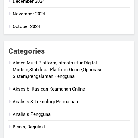
December 2024
November 2024
October 2024
Categories
Akses Multi-Platform,Infrastruktur Digital
Modern,Stabilitas Platform Online,Optimasi
Sistem,Pengalaman Pengguna
Aksesibilitas dan Keamanan Online
Analisis & Teknologi Permainan
Analisis Pengguna
Bisnis, Regulasi