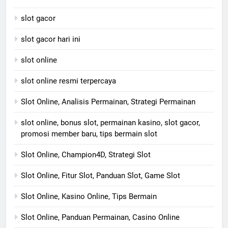
slot gacor
slot gacor hari ini
slot online
slot online resmi terpercaya
Slot Online, Analisis Permainan, Strategi Permainan
slot online, bonus slot, permainan kasino, slot gacor,
promosi member baru, tips bermain slot
Slot Online, Champion4D, Strategi Slot
Slot Online, Fitur Slot, Panduan Slot, Game Slot
Slot Online, Kasino Online, Tips Bermain
Slot Online, Panduan Permainan, Casino Online