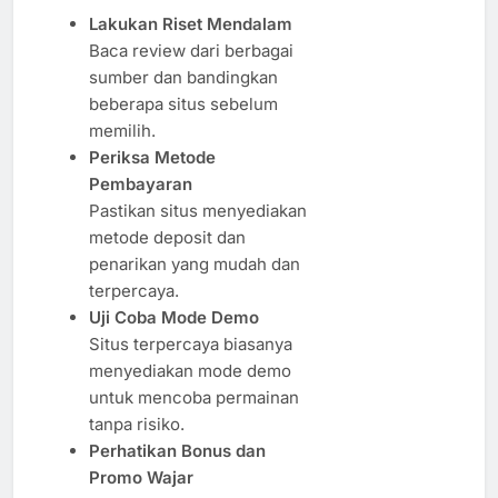
Lakukan Riset Mendalam
Baca review dari berbagai
sumber dan bandingkan
beberapa situs sebelum
memilih.
Periksa Metode
Pembayaran
Pastikan situs menyediakan
metode deposit dan
penarikan yang mudah dan
terpercaya.
Uji Coba Mode Demo
Situs terpercaya biasanya
menyediakan mode demo
untuk mencoba permainan
tanpa risiko.
Perhatikan Bonus dan
Promo Wajar