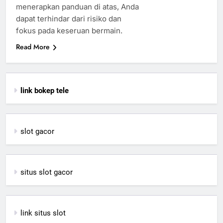
menerapkan panduan di atas, Anda
dapat terhindar dari risiko dan
fokus pada keseruan bermain.
Read More
link bokep tele
slot gacor
situs slot gacor
link situs slot