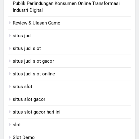
Publik Perlindungan Konsumen Online Transformasi
Industri Digital
Review & Ulasan Game
situs judi
situs judi slot
situs judi slot gacor
situs judi slot online
situs slot
situs slot gacor
situs slot gacor hari ini
slot
Slot Demo