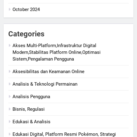
October 2024
Categories
Akses Multi-Platform,Infrastruktur Digital
Modern,Stabilitas Platform Online,Optimasi
Sistem,Pengalaman Pengguna
Aksesibilitas dan Keamanan Online
Analisis & Teknologi Permainan
Analisis Pengguna
Bisnis, Regulasi
Edukasi & Analisis
Edukasi Digital, Platform Resmi Pokémon, Strategi