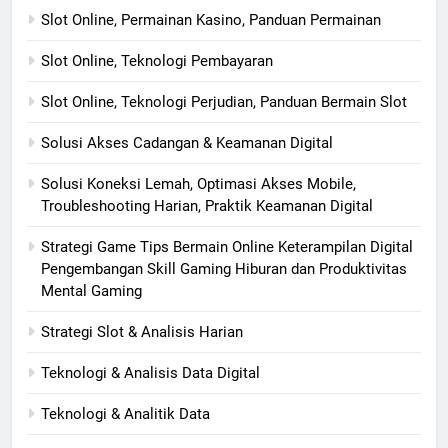
Slot Online, Permainan Kasino, Panduan Permainan
Slot Online, Teknologi Pembayaran
Slot Online, Teknologi Perjudian, Panduan Bermain Slot
Solusi Akses Cadangan & Keamanan Digital
Solusi Koneksi Lemah, Optimasi Akses Mobile,
Troubleshooting Harian, Praktik Keamanan Digital
Strategi Game Tips Bermain Online Keterampilan Digital
Pengembangan Skill Gaming Hiburan dan Produktivitas
Mental Gaming
Strategi Slot & Analisis Harian
Teknologi & Analisis Data Digital
Teknologi & Analitik Data