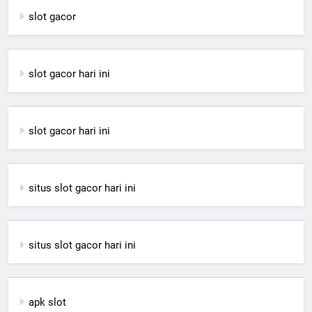
slot gacor
slot gacor hari ini
slot gacor hari ini
situs slot gacor hari ini
situs slot gacor hari ini
apk slot