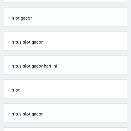
slot gacor
situs slot gacor
situs slot gacor hari ini
slot
situs slot gacor