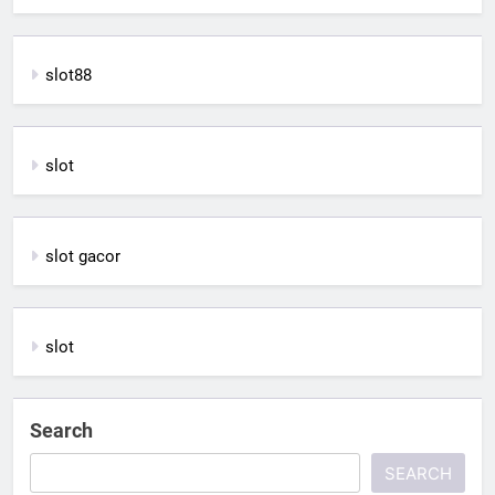
slot88
slot
slot gacor
slot
Search
SEARCH