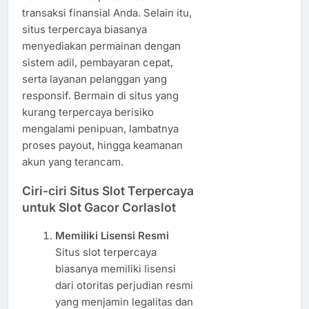
transaksi finansial Anda. Selain itu,
situs terpercaya biasanya
menyediakan permainan dengan
sistem adil, pembayaran cepat,
serta layanan pelanggan yang
responsif. Bermain di situs yang
kurang terpercaya berisiko
mengalami penipuan, lambatnya
proses payout, hingga keamanan
akun yang terancam.
Ciri-ciri Situs Slot Terpercaya
untuk Slot Gacor Corlaslot
Memiliki Lisensi Resmi
Situs slot terpercaya
biasanya memiliki lisensi
dari otoritas perjudian resmi
yang menjamin legalitas dan