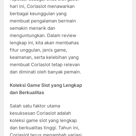
hari ini, Corlaslot menawarkan
berbagai keunggulan yang
membuat pengalaman bermain
semakin menarik dan
menguntungkan. Dalam review
lengkap ini, kita akan membahas
fitur unggulan, jenis game,
keamanan, serta kelebihan yang
membuat Corlaslot tetap relevan
dan diminati oleh banyak pemain.
Koleksi Game Slot yang Lengkap
dan Berkualitas
Salah satu faktor utama
kesuksesan Corlaslot adalah
koleksi game slot yang lengkap
dan berkualitas tinggi. Tahun ini,
Corlaslot terus menambah variasi