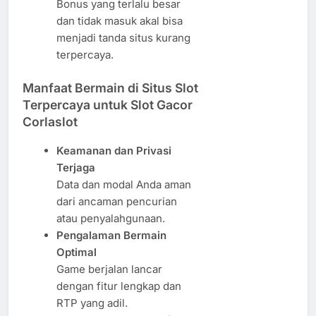
Bonus yang terlalu besar
dan tidak masuk akal bisa
menjadi tanda situs kurang
terpercaya.
Manfaat Bermain di Situs Slot
Terpercaya untuk Slot Gacor
Corlaslot
Keamanan dan Privasi
Terjaga
Data dan modal Anda aman
dari ancaman pencurian
atau penyalahgunaan.
Pengalaman Bermain
Optimal
Game berjalan lancar
dengan fitur lengkap dan
RTP yang adil.