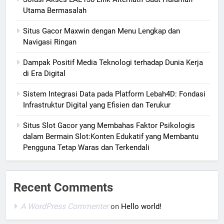
Utama Bermasalah
Situs Gacor Maxwin dengan Menu Lengkap dan
Navigasi Ringan
Dampak Positif Media Teknologi terhadap Dunia Kerja
di Era Digital
Sistem Integrasi Data pada Platform Lebah4D: Fondasi
Infrastruktur Digital yang Efisien dan Terukur
Situs Slot Gacor yang Membahas Faktor Psikologis
dalam Bermain Slot:Konten Edukatif yang Membantu
Pengguna Tetap Waras dan Terkendali
Recent Comments
A WordPress Commenter
on
Hello world!