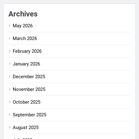
Archives
May 2026
March 2026
February 2026
January 2026
December 2025
November 2025
October 2025
September 2025
August 2025