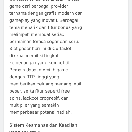
game dari berbagai provider
ternama dengan grafis modern dan
gameplay yang inovatif. Berbagai
tema menarik dan fitur bonus yang
melimpah membuat setiap
permainan terasa segar dan seru.
Slot gacor hari ini di Corlaslot
dikenal memiliki tingkat
kemenangan yang kompetitif.
Pemain dapat memilih game
dengan RTP tinggi yang
memberikan peluang menang lebih
besar, serta fitur seperti free
spins, jackpot progresif, dan
multiplier yang semakin
memperbesar potensi hadiah.
Sistem Keamanan dan Keadilan