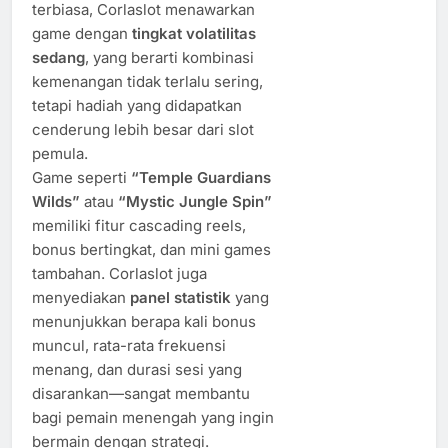
terbiasa, Corlaslot menawarkan
game dengan
tingkat volatilitas
sedang
, yang berarti kombinasi
kemenangan tidak terlalu sering,
tetapi hadiah yang didapatkan
cenderung lebih besar dari slot
pemula.
Game seperti
“Temple Guardians
Wilds”
atau
“Mystic Jungle Spin”
memiliki fitur cascading reels,
bonus bertingkat, dan mini games
tambahan. Corlaslot juga
menyediakan
panel statistik
yang
menunjukkan berapa kali bonus
muncul, rata-rata frekuensi
menang, dan durasi sesi yang
disarankan—sangat membantu
bagi pemain menengah yang ingin
bermain dengan strategi.