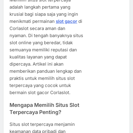
adalah langkah pertama yang
krusial bagi siapa saja yang ingin
menikmati permainan
slot gacor
di
Corlaslot secara aman dan
nyaman. Di tengah banyaknya situs
slot online yang beredar, tidak
semuanya memiliki reputasi dan
kualitas layanan yang dapat
dipercaya. Artikel ini akan
memberikan panduan lengkap dan
praktis untuk memilih situs slot
terpercaya yang cocok untuk
bermain slot gacor Corlaslot.
Mengapa Memilih Situs Slot
Terpercaya Penting?
Situs slot terpercaya menjamin
keamanan data pribadi dan