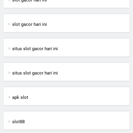
slot gacor hari ini
slot gacor hari ini
situs slot gacor hari ini
situs slot gacor hari ini
apk slot
slot88