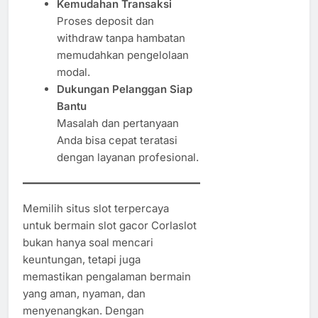
Kemudahan Transaksi
Proses deposit dan
withdraw tanpa hambatan
memudahkan pengelolaan
modal.
Dukungan Pelanggan Siap
Bantu
Masalah dan pertanyaan
Anda bisa cepat teratasi
dengan layanan profesional.
Memilih situs slot terpercaya
untuk bermain slot gacor Corlaslot
bukan hanya soal mencari
keuntungan, tetapi juga
memastikan pengalaman bermain
yang aman, nyaman, dan
menyenangkan. Dengan