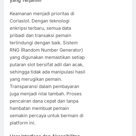
yang Terjamin
Keamanan menjadi prioritas di
Corlaslot. Dengan teknologi
enkripsi terbaru, semua data
pribadi dan transaksi pemain
terlindungi dengan baik. Sistem
RNG (Random Number Generator)
yang digunakan memastikan setiap
putaran slot bersifat adil dan acak,
sehingga tidak ada manipulasi hasil
yang merugikan pemain.
Transparansi dalam pembayaran
juga menjadi nilai tambah. Proses
pencairan dana cepat dan tanpa
hambatan membuat pemain
semakin percaya untuk bermain di
platform ini.