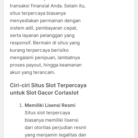
transaksi finansial Anda. Selain itu,
situs terpercaya biasanya
menyediakan permainan dengan
sistem adil, pembayaran cepat,
serta layanan pelanggan yang
responsif. Bermain di situs yang
kurang terpercaya berisiko
mengalami penipuan, lambatnya
proses payout, hingga keamanan
akun yang terancam.
Ciri-ciri Situs Slot Terpercaya
untuk Slot Gacor Corlaslot
Memiliki Lisensi Resmi
Situs slot terpercaya
biasanya memiliki lisensi
dari otoritas perjudian resmi
yang menjamin legalitas dan