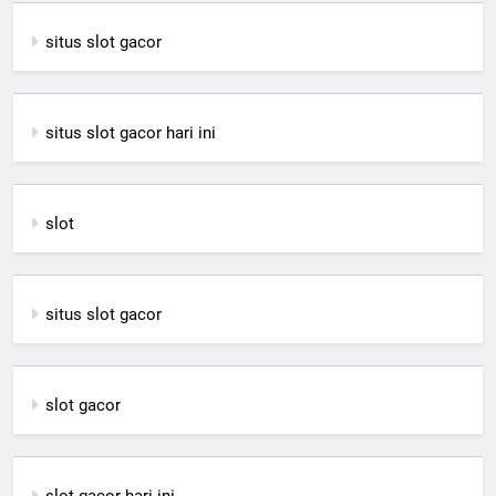
situs slot gacor
situs slot gacor hari ini
slot
situs slot gacor
slot gacor