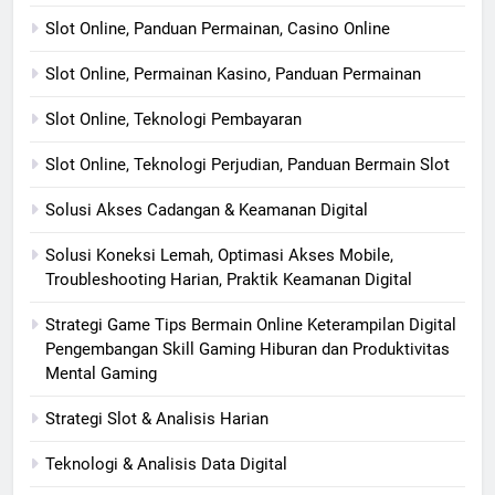
Slot Online, Panduan Permainan, Casino Online
Slot Online, Permainan Kasino, Panduan Permainan
Slot Online, Teknologi Pembayaran
Slot Online, Teknologi Perjudian, Panduan Bermain Slot
Solusi Akses Cadangan & Keamanan Digital
Solusi Koneksi Lemah, Optimasi Akses Mobile,
Troubleshooting Harian, Praktik Keamanan Digital
Strategi Game Tips Bermain Online Keterampilan Digital
Pengembangan Skill Gaming Hiburan dan Produktivitas
Mental Gaming
Strategi Slot & Analisis Harian
Teknologi & Analisis Data Digital