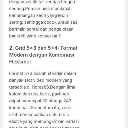
dengan volatilitas rendah hingga
sedang.Pemain bisa menikmati
kemenangan kecil yang lebih
sering, sehingga cocok untuk sesi
bermain santai dan pengelolaan
bankroll yang konservatif.
2. Grid 5×3 dan 5×4: Format
Modern dengan Kombinasi
Fleksibel
Format 5×3 adalah standar dalam
banyak slot video modern yang
tersedia di Horas88.Dengan lima
kolom dan tiga baris, paylines
dapat mencapai 20 hingga 243
kombinasi.Sementara itu, versi
5×4 menambahkan satu baris
ekstra yang memungkinkan variasi