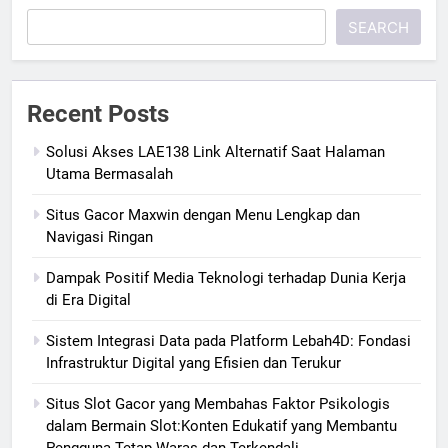
SEARCH
Recent Posts
Solusi Akses LAE138 Link Alternatif Saat Halaman
Utama Bermasalah
Situs Gacor Maxwin dengan Menu Lengkap dan
Navigasi Ringan
Dampak Positif Media Teknologi terhadap Dunia Kerja
di Era Digital
Sistem Integrasi Data pada Platform Lebah4D: Fondasi
Infrastruktur Digital yang Efisien dan Terukur
Situs Slot Gacor yang Membahas Faktor Psikologis
dalam Bermain Slot:Konten Edukatif yang Membantu
Pengguna Tetap Waras dan Terkendali