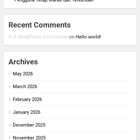
Recent Comments
A WordPress Commenter
on
Hello world!
Archives
May 2026
March 2026
February 2026
January 2026
December 2025
November 2025