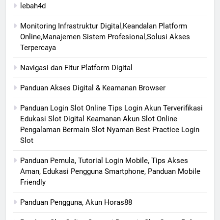
lebah4d
Monitoring Infrastruktur Digital,Keandalan Platform
Online,Manajemen Sistem Profesional,Solusi Akses
Terpercaya
Navigasi dan Fitur Platform Digital
Panduan Akses Digital & Keamanan Browser
Panduan Login Slot Online Tips Login Akun Terverifikasi
Edukasi Slot Digital Keamanan Akun Slot Online
Pengalaman Bermain Slot Nyaman Best Practice Login
Slot
Panduan Pemula, Tutorial Login Mobile, Tips Akses
Aman, Edukasi Pengguna Smartphone, Panduan Mobile
Friendly
Panduan Pengguna, Akun Horas88