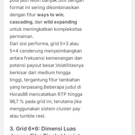
pola jauh lebih banyak.Slot dengan
format ini sering dikombinasikan
dengan fitur
ways to win
,
cascading
, dan
wild expanding
untuk meningkatkan kompleksitas
permainan.
Dari sisi performa, grid 5×3 atau
5×4 cenderung menyeimbangkan
antara frekuensi kemenangan dan
potensi payout besar.Volatilitasnya
berkisar dari medium hingga
tinggi, tergantung fitur tambahan
yang terpasang.Beberapa judul di
Horas88 mencatatkan RTP hingga
96,7 % pada grid ini, terutama jika
menggunakan sistem cluster pay
atau tumble reel.
3. Grid 6×6: Dimensi Luas