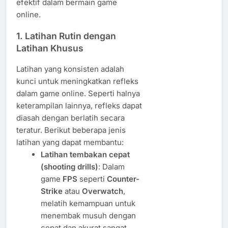
efektif dalam bermain game
online.
1.
Latihan Rutin dengan
Latihan Khusus
Latihan yang konsisten adalah
kunci untuk meningkatkan refleks
dalam game online. Seperti halnya
keterampilan lainnya, refleks dapat
diasah dengan berlatih secara
teratur. Berikut beberapa jenis
latihan yang dapat membantu:
Latihan tembakan cepat
(shooting drills)
: Dalam
game
FPS
seperti
Counter-
Strike
atau
Overwatch
,
melatih kemampuan untuk
menembak musuh dengan
cepat dan akurat sangat