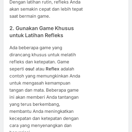
Dengan latihan rutin, refleks Anda
akan semakin cepat dan lebih tepat
saat bermain game.
2.
Gunakan Game Khusus
untuk Latihan Refleks
Ada beberapa game yang
dirancang khusus untuk melatih
refleks dan ketepatan. Game
seperti
osu!
atau
Reflex
adalah
contoh yang memungkinkan Anda
untuk mengasah kemampuan
tangan dan mata. Beberapa game
ini akan memberi Anda tantangan
yang terus berkembang,
membantu Anda meningkatkan
kecepatan dan ketepatan dengan
cara yang menyenangkan dan