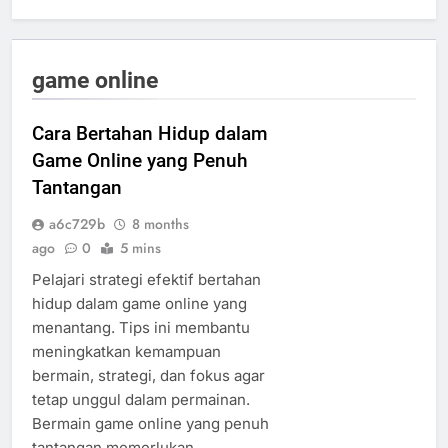
game online
Cara Bertahan Hidup dalam
Game Online yang Penuh
Tantangan
a6c729b
8 months
ago
0
5 mins
Pelajari strategi efektif bertahan
hidup dalam game online yang
menantang. Tips ini membantu
meningkatkan kemampuan
bermain, strategi, dan fokus agar
tetap unggul dalam permainan.
Bermain game online yang penuh
tantangan memerlukan