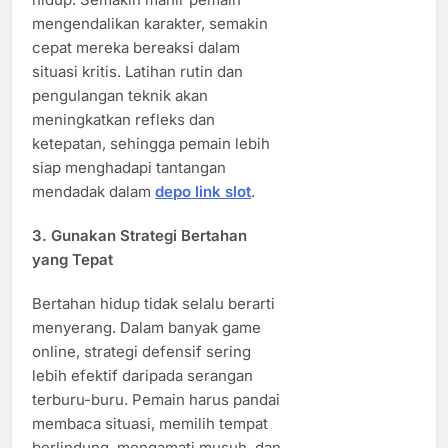
mengendalikan karakter, semakin
cepat mereka bereaksi dalam
situasi kritis. Latihan rutin dan
pengulangan teknik akan
meningkatkan refleks dan
ketepatan, sehingga pemain lebih
siap menghadapi tantangan
mendadak dalam
depo link slot
.
3. Gunakan Strategi Bertahan
yang Tepat
Bertahan hidup tidak selalu berarti
menyerang. Dalam banyak game
online, strategi defensif sering
lebih efektif daripada serangan
terburu-buru. Pemain harus pandai
membaca situasi, memilih tempat
berlindung, mengamati musuh, dan