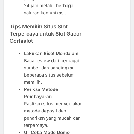
24 jam melalui berbagai
saluran komunikasi.
Tips Memilih Situs Slot
Terpercaya untuk Slot Gacor
Corlaslot
Lakukan Riset Mendalam
Baca review dari berbagai
sumber dan bandingkan
beberapa situs sebelum
memilih.
Periksa Metode
Pembayaran
Pastikan situs menyediakan
metode deposit dan
penarikan yang mudah dan
terpercaya.
Uji Coba Mode Demo