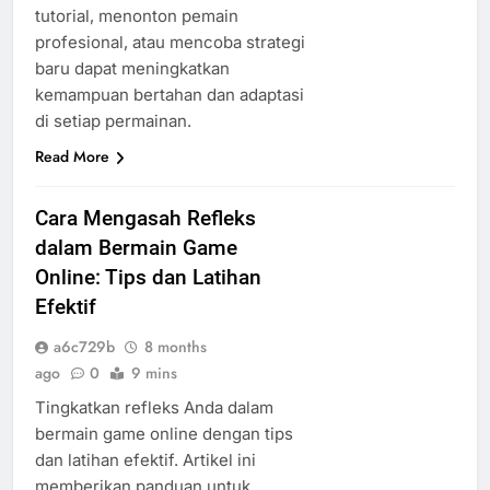
tutorial, menonton pemain
profesional, atau mencoba strategi
baru dapat meningkatkan
kemampuan bertahan dan adaptasi
di setiap permainan.
Read More
Cara Mengasah Refleks
dalam Bermain Game
Online: Tips dan Latihan
Efektif
a6c729b
8 months
ago
0
9 mins
Tingkatkan refleks Anda dalam
bermain game online dengan tips
dan latihan efektif. Artikel ini
memberikan panduan untuk