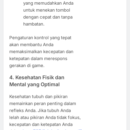
yang memudahkan Anda
untuk menekan tombol
dengan cepat dan tanpa
hambatan.
Pengaturan kontrol yang tepat
akan membantu Anda
memaksimalkan kecepatan dan
ketepatan dalam merespons
gerakan di game.
4.
Kesehatan Fisik dan
Mental yang Optimal
Kesehatan tubuh dan pikiran
memainkan peran penting dalam
refleks Anda. Jika tubuh Anda
lelah atau pikiran Anda tidak fokus,
kecepatan dan ketepatan Anda