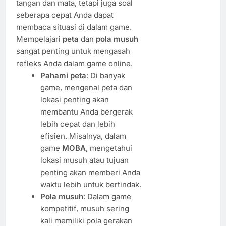
tangan dan mata, tetapi juga soal
seberapa cepat Anda dapat
membaca situasi di dalam game.
Mempelajari
peta
dan
pola musuh
sangat penting untuk mengasah
refleks Anda dalam game online.
Pahami peta
: Di banyak
game, mengenal peta dan
lokasi penting akan
membantu Anda bergerak
lebih cepat dan lebih
efisien. Misalnya, dalam
game
MOBA
, mengetahui
lokasi musuh atau tujuan
penting akan memberi Anda
waktu lebih untuk bertindak.
Pola musuh
: Dalam game
kompetitif, musuh sering
kali memiliki pola gerakan