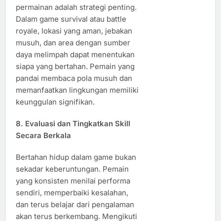
permainan adalah strategi penting.
Dalam game survival atau battle
royale, lokasi yang aman, jebakan
musuh, dan area dengan sumber
daya melimpah dapat menentukan
siapa yang bertahan. Pemain yang
pandai membaca pola musuh dan
memanfaatkan lingkungan memiliki
keunggulan signifikan.
8. Evaluasi dan Tingkatkan Skill
Secara Berkala
Bertahan hidup dalam game bukan
sekadar keberuntungan. Pemain
yang konsisten menilai performa
sendiri, memperbaiki kesalahan,
dan terus belajar dari pengalaman
akan terus berkembang. Mengikuti