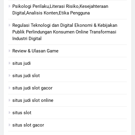
Psikologi Perilaku,Literasi Risiko,Kesejahteraan
Digital,Analisis Konten,Etika Pengguna
Regulasi Teknologi dan Digital Ekonomi & Kebijakan
Publik Perlindungan Konsumen Online Transformasi
Industri Digital
Review & Ulasan Game
situs judi
situs judi slot
situs judi slot gacor
situs judi slot online
situs slot
situs slot gacor