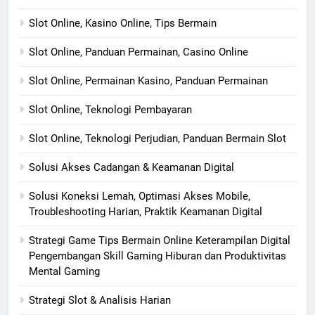
Slot Online, Kasino Online, Tips Bermain
Slot Online, Panduan Permainan, Casino Online
Slot Online, Permainan Kasino, Panduan Permainan
Slot Online, Teknologi Pembayaran
Slot Online, Teknologi Perjudian, Panduan Bermain Slot
Solusi Akses Cadangan & Keamanan Digital
Solusi Koneksi Lemah, Optimasi Akses Mobile,
Troubleshooting Harian, Praktik Keamanan Digital
Strategi Game Tips Bermain Online Keterampilan Digital
Pengembangan Skill Gaming Hiburan dan Produktivitas
Mental Gaming
Strategi Slot & Analisis Harian