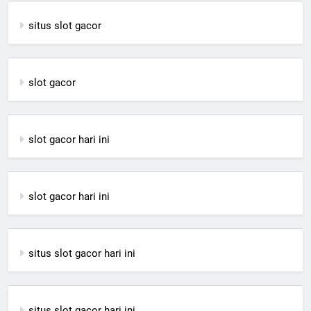
situs slot gacor
slot gacor
slot gacor hari ini
slot gacor hari ini
situs slot gacor hari ini
situs slot gacor hari ini