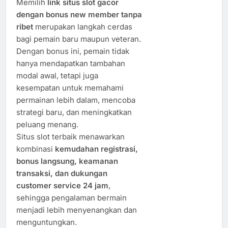
Memilih
link situs slot gacor
dengan bonus new member tanpa
ribet
merupakan langkah cerdas
bagi pemain baru maupun veteran.
Dengan bonus ini, pemain tidak
hanya mendapatkan tambahan
modal awal, tetapi juga
kesempatan untuk memahami
permainan lebih dalam, mencoba
strategi baru, dan meningkatkan
peluang menang.
Situs slot terbaik menawarkan
kombinasi
kemudahan registrasi,
bonus langsung, keamanan
transaksi, dan dukungan
customer service 24 jam
,
sehingga pengalaman bermain
menjadi lebih menyenangkan dan
menguntungkan.