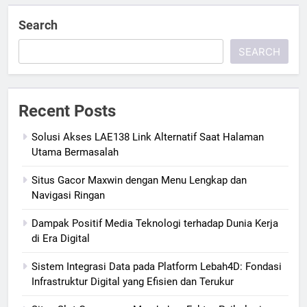
Search
SEARCH
Recent Posts
Solusi Akses LAE138 Link Alternatif Saat Halaman
Utama Bermasalah
Situs Gacor Maxwin dengan Menu Lengkap dan
Navigasi Ringan
Dampak Positif Media Teknologi terhadap Dunia Kerja
di Era Digital
Sistem Integrasi Data pada Platform Lebah4D: Fondasi
Infrastruktur Digital yang Efisien dan Terukur