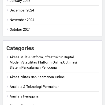
January 2025
December 2024
November 2024
October 2024
Categories
Akses Multi-Platform,Infrastruktur Digital
Modern,Stabilitas Platform Online,Optimasi
Sistem,Pengalaman Pengguna
Aksesibilitas dan Keamanan Online
Analisis & Teknologi Permainan
Analisis Pengguna