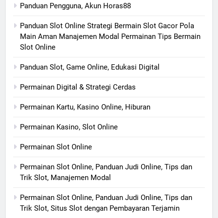
Panduan Pengguna, Akun Horas88
Panduan Slot Online Strategi Bermain Slot Gacor Pola
Main Aman Manajemen Modal Permainan Tips Bermain
Slot Online
Panduan Slot, Game Online, Edukasi Digital
Permainan Digital & Strategi Cerdas
Permainan Kartu, Kasino Online, Hiburan
Permainan Kasino, Slot Online
Permainan Slot Online
Permainan Slot Online, Panduan Judi Online, Tips dan
Trik Slot, Manajemen Modal
Permainan Slot Online, Panduan Judi Online, Tips dan
Trik Slot, Situs Slot dengan Pembayaran Terjamin