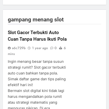
gampang menang slot
Slot Gacor Terbukti Auto
Cuan Tanpa Harus Ikuti Pola
a6c729b
1 year ago
0
6
mins
Ingin menang besar tanpa susun
strategi rumit? Slot gacor terbukti
auto cuan bahkan tanpa pola.
Simak daftar game dan tips paling
efektif hari ini!
Bermain slot digital kini tidak lagi
harus mengandalkan pola rumit
atau strategi matematis yang
menguras pikiran. Di era