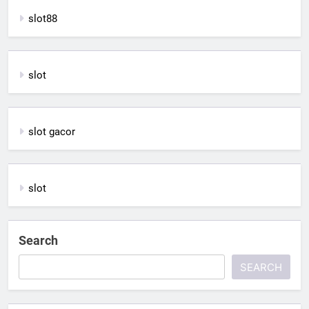
slot88
slot
slot gacor
slot
Search
SEARCH