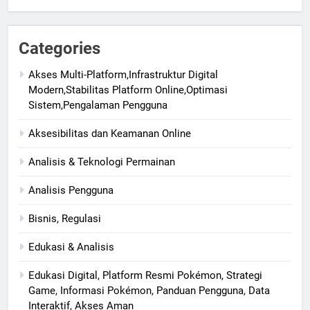
Categories
Akses Multi-Platform,Infrastruktur Digital
Modern,Stabilitas Platform Online,Optimasi
Sistem,Pengalaman Pengguna
Aksesibilitas dan Keamanan Online
Analisis & Teknologi Permainan
Analisis Pengguna
Bisnis, Regulasi
Edukasi & Analisis
Edukasi Digital, Platform Resmi Pokémon, Strategi
Game, Informasi Pokémon, Panduan Pengguna, Data
Interaktif, Akses Aman