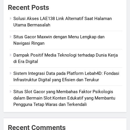
Recent Posts
Solusi Akses LAE138 Link Alternatif Saat Halaman
Utama Bermasalah
Situs Gacor Maxwin dengan Menu Lengkap dan
Navigasi Ringan
Dampak Positif Media Teknologi terhadap Dunia Kerja
di Era Digital
Sistem Integrasi Data pada Platform Lebah4D: Fondasi
Infrastruktur Digital yang Efisien dan Terukur
Situs Slot Gacor yang Membahas Faktor Psikologis
dalam Bermain Slot:Konten Edukatif yang Membantu
Pengguna Tetap Waras dan Terkendali
Recent Comments