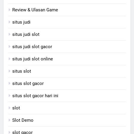
Review & Ulasan Game
situs judi
situs judi slot
situs judi slot gacor
situs judi slot online
situs slot
situs slot gacor
situs slot gacor hari ini
slot
Slot Demo
slot gacor