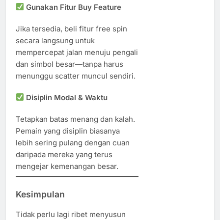
Gunakan Fitur Buy Feature
Jika tersedia, beli fitur free spin
secara langsung untuk
mempercepat jalan menuju pengali
dan simbol besar—tanpa harus
menunggu scatter muncul sendiri.
Disiplin Modal & Waktu
Tetapkan batas menang dan kalah.
Pemain yang disiplin biasanya
lebih sering pulang dengan cuan
daripada mereka yang terus
mengejar kemenangan besar.
Kesimpulan
Tidak perlu lagi ribet menyusun