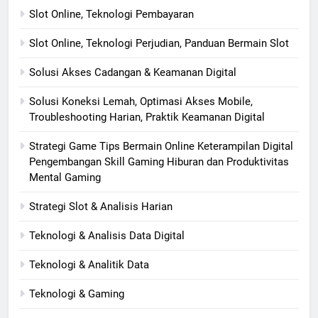
Slot Online, Teknologi Pembayaran
Slot Online, Teknologi Perjudian, Panduan Bermain Slot
Solusi Akses Cadangan & Keamanan Digital
Solusi Koneksi Lemah, Optimasi Akses Mobile,
Troubleshooting Harian, Praktik Keamanan Digital
Strategi Game Tips Bermain Online Keterampilan Digital
Pengembangan Skill Gaming Hiburan dan Produktivitas
Mental Gaming
Strategi Slot & Analisis Harian
Teknologi & Analisis Data Digital
Teknologi & Analitik Data
Teknologi & Gaming