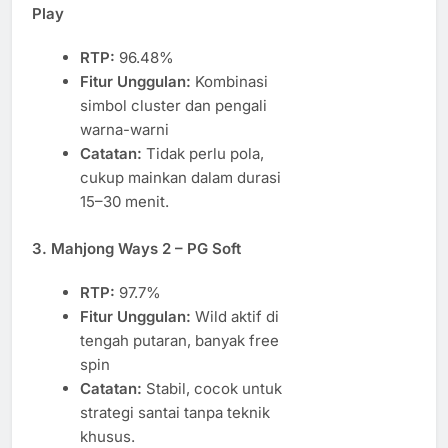
Play
RTP:
96.48%
Fitur Unggulan:
Kombinasi
simbol cluster dan pengali
warna-warni
Catatan:
Tidak perlu pola,
cukup mainkan dalam durasi
15–30 menit.
3.
Mahjong Ways 2 – PG Soft
RTP:
97.7%
Fitur Unggulan:
Wild aktif di
tengah putaran, banyak free
spin
Catatan:
Stabil, cocok untuk
strategi santai tanpa teknik
khusus.