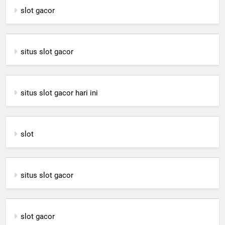
slot gacor
situs slot gacor
situs slot gacor hari ini
slot
situs slot gacor
slot gacor