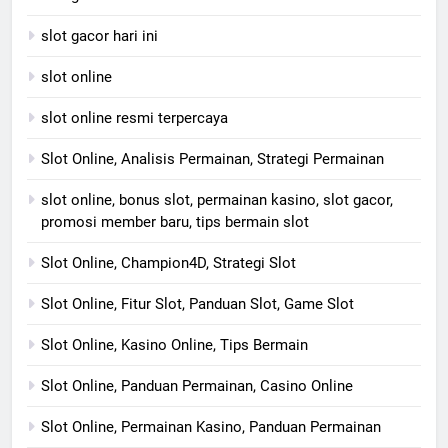
slot gacor hari ini
slot online
slot online resmi terpercaya
Slot Online, Analisis Permainan, Strategi Permainan
slot online, bonus slot, permainan kasino, slot gacor,
promosi member baru, tips bermain slot
Slot Online, Champion4D, Strategi Slot
Slot Online, Fitur Slot, Panduan Slot, Game Slot
Slot Online, Kasino Online, Tips Bermain
Slot Online, Panduan Permainan, Casino Online
Slot Online, Permainan Kasino, Panduan Permainan