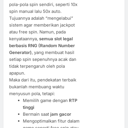
pola-pola spin sendiri, seperti 10x
spin manual lalu 50x auto.
Tujuannya adalah “mengelabui”
sistem agar memberikan jackpot
atau free spin. Namun, pada
kenyataannya,
semua slot legal
berbasis RNG (Random Number
Generator)
, yang membuat hasil
setiap spin sepenuhnya acak dan
tidak terpengaruh oleh pola
apapun.
Maka dari itu, pendekatan terbaik
bukanlah membuang waktu
menyusun pola, tetapi:
Memilih game dengan
RTP
tinggi
Bermain saat
jam gacor
Mengoptimalkan fitur dalam
game seperti free spin atau