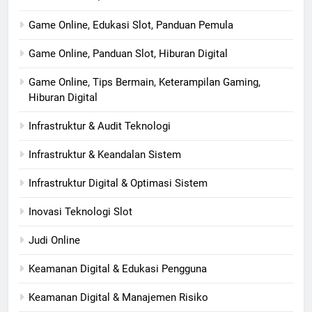
Game Online, Edukasi Slot, Panduan Pemula
Game Online, Panduan Slot, Hiburan Digital
Game Online, Tips Bermain, Keterampilan Gaming,
Hiburan Digital
Infrastruktur & Audit Teknologi
Infrastruktur & Keandalan Sistem
Infrastruktur Digital & Optimasi Sistem
Inovasi Teknologi Slot
Judi Online
Keamanan Digital & Edukasi Pengguna
Keamanan Digital & Manajemen Risiko