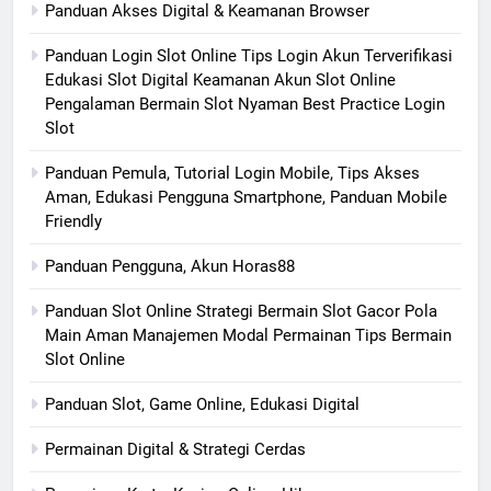
Panduan Akses Digital & Keamanan Browser
Panduan Login Slot Online Tips Login Akun Terverifikasi
Edukasi Slot Digital Keamanan Akun Slot Online
Pengalaman Bermain Slot Nyaman Best Practice Login
Slot
Panduan Pemula, Tutorial Login Mobile, Tips Akses
Aman, Edukasi Pengguna Smartphone, Panduan Mobile
Friendly
Panduan Pengguna, Akun Horas88
Panduan Slot Online Strategi Bermain Slot Gacor Pola
Main Aman Manajemen Modal Permainan Tips Bermain
Slot Online
Panduan Slot, Game Online, Edukasi Digital
Permainan Digital & Strategi Cerdas