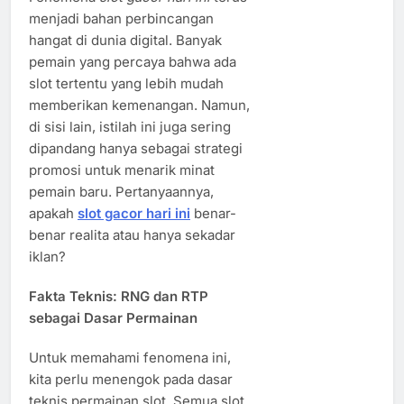
menjadi bahan perbincangan
hangat di dunia digital. Banyak
pemain yang percaya bahwa ada
slot tertentu yang lebih mudah
memberikan kemenangan. Namun,
di sisi lain, istilah ini juga sering
dipandang hanya sebagai strategi
promosi untuk menarik minat
pemain baru. Pertanyaannya,
apakah
slot gacor hari ini
benar-
benar realita atau hanya sekadar
iklan?
Fakta Teknis: RNG dan RTP
sebagai Dasar Permainan
Untuk memahami fenomena ini,
kita perlu menengok pada dasar
teknis permainan slot. Semua slot