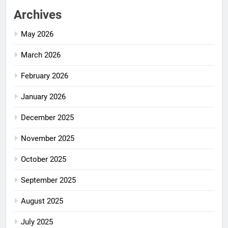
Archives
May 2026
March 2026
February 2026
January 2026
December 2025
November 2025
October 2025
September 2025
August 2025
July 2025