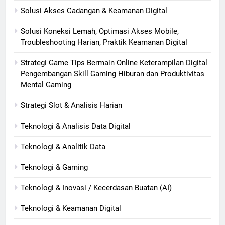
Solusi Akses Cadangan & Keamanan Digital
Solusi Koneksi Lemah, Optimasi Akses Mobile,
Troubleshooting Harian, Praktik Keamanan Digital
Strategi Game Tips Bermain Online Keterampilan Digital
Pengembangan Skill Gaming Hiburan dan Produktivitas
Mental Gaming
Strategi Slot & Analisis Harian
Teknologi & Analisis Data Digital
Teknologi & Analitik Data
Teknologi & Gaming
Teknologi & Inovasi / Kecerdasan Buatan (AI)
Teknologi & Keamanan Digital