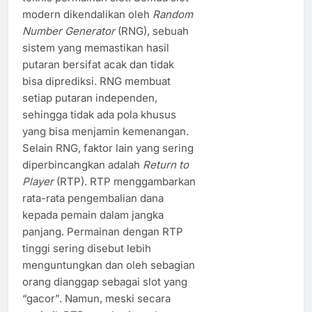
modern dikendalikan oleh
Random
Number Generator
(RNG), sebuah
sistem yang memastikan hasil
putaran bersifat acak dan tidak
bisa diprediksi. RNG membuat
setiap putaran independen,
sehingga tidak ada pola khusus
yang bisa menjamin kemenangan.
Selain RNG, faktor lain yang sering
diperbincangkan adalah
Return to
Player
(RTP). RTP menggambarkan
rata-rata pengembalian dana
kepada pemain dalam jangka
panjang. Permainan dengan RTP
tinggi sering disebut lebih
menguntungkan dan oleh sebagian
orang dianggap sebagai slot yang
“gacor”. Namun, meski secara