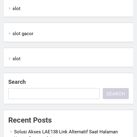
slot
slot gacor
slot
Search
SEARCH
Recent Posts
Solusi Akses LAE138 Link Alternatif Saat Halaman