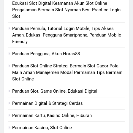
Edukasi Slot Digital Keamanan Akun Slot Online
Pengalaman Bermain Slot Nyaman Best Practice Login
Slot
Panduan Pemula, Tutorial Login Mobile, Tips Akses
Aman, Edukasi Pengguna Smartphone, Panduan Mobile
Friendly
Panduan Pengguna, Akun Horas88
Panduan Slot Online Strategi Bermain Slot Gacor Pola
Main Aman Manajemen Modal Permainan Tips Bermain
Slot Online
Panduan Slot, Game Online, Edukasi Digital
Permainan Digital & Strategi Cerdas
Permainan Kartu, Kasino Online, Hiburan
Permainan Kasino, Slot Online