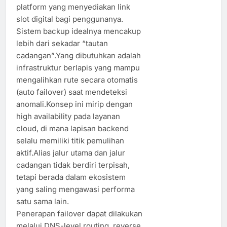
platform yang menyediakan link
slot digital bagi penggunanya.
Sistem backup idealnya mencakup
lebih dari sekadar “tautan
cadangan”.Yang dibutuhkan adalah
infrastruktur berlapis yang mampu
mengalihkan rute secara otomatis
(auto failover) saat mendeteksi
anomali.Konsep ini mirip dengan
high availability pada layanan
cloud, di mana lapisan backend
selalu memiliki titik pemulihan
aktif.Alias jalur utama dan jalur
cadangan tidak berdiri terpisah,
tetapi berada dalam ekosistem
yang saling mengawasi performa
satu sama lain.
Penerapan failover dapat dilakukan
melalui DNS-level routing, reverse