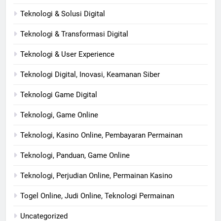
Teknologi & Solusi Digital
Teknologi & Transformasi Digital
Teknologi & User Experience
Teknologi Digital, Inovasi, Keamanan Siber
Teknologi Game Digital
Teknologi, Game Online
Teknologi, Kasino Online, Pembayaran Permainan
Teknologi, Panduan, Game Online
Teknologi, Perjudian Online, Permainan Kasino
Togel Online, Judi Online, Teknologi Permainan
Uncategorized