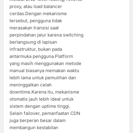
proxy, atau load balancer
cerdas.Dengan mekanisme
tersebut, pengguna tidak
merasakan transisi saat
perpindahan jalur karena switching
berlangsung di lapisan
infrastruktur, bukan pada
antarmuka pengguna.Platform
yang masih menggunakan metode
manual biasanya memakan waktu
lebih lama untuk pemulihan dan
meninggalkan celah
downtime.Karena itu, mekanisme
otomatis jauh lebih ideal untuk
sistem dengan uptime tinggi.
Selain failover, pemanfaatan CDN
juga berperan besar dalam
membangun kestabilan