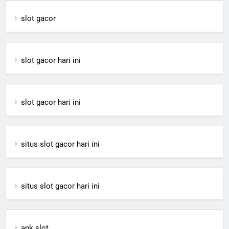
slot gacor
slot gacor hari ini
slot gacor hari ini
situs slot gacor hari ini
situs slot gacor hari ini
apk slot