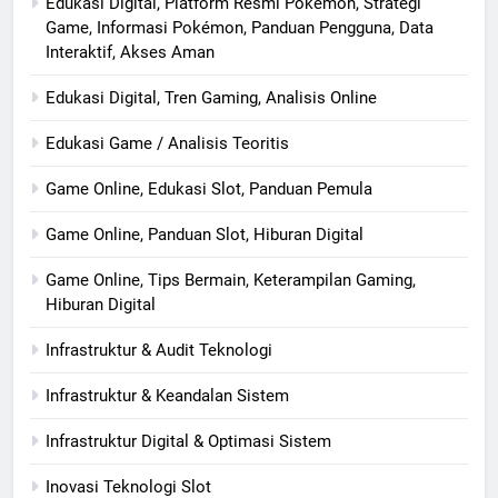
Edukasi Digital, Platform Resmi Pokémon, Strategi
Game, Informasi Pokémon, Panduan Pengguna, Data
Interaktif, Akses Aman
Edukasi Digital, Tren Gaming, Analisis Online
Edukasi Game / Analisis Teoritis
Game Online, Edukasi Slot, Panduan Pemula
Game Online, Panduan Slot, Hiburan Digital
Game Online, Tips Bermain, Keterampilan Gaming,
Hiburan Digital
Infrastruktur & Audit Teknologi
Infrastruktur & Keandalan Sistem
Infrastruktur Digital & Optimasi Sistem
Inovasi Teknologi Slot