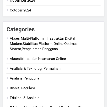
November 2024
October 2024
Categories
Akses Multi-Platform,Infrastruktur Digital
Modern,Stabilitas Platform Online,Optimasi
Sistem,Pengalaman Pengguna
Aksesibilitas dan Keamanan Online
Analisis & Teknologi Permainan
Analisis Pengguna
Bisnis, Regulasi
Edukasi & Analisis