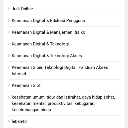
Judi Online
Keamanan Digital & Edukasi Pengguna
Keamanan Digital & Manajemen Risiko
Keamanan Digital & Teknologi
Keamanan Digital & Teknologi Akses
Keamanan Siber, Teknologi Digital, Panduan Akses
Internet
Keamanan Slot
kesehatan umum, tidur dan istirahat, gaya hidup sehat,
kesehatan mental, produktivitas, kebugaran,
keseimbangan hidup
lebah4d