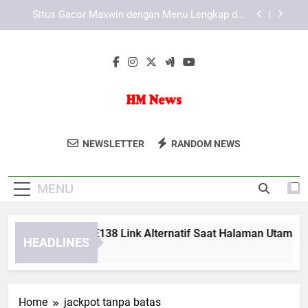
Navigasi Ringan
Skip
Dampak Positif Media Teknologi terhadap Dunia
to
Kerja di Era Digital
content
Sistem Integrasi Data pada Platform Lebah4D:
Fondasi Infrastruktur Digital yang Efisien dan
Terukur
Solusi Akses LAE138 Link Alternatif Saat
Halaman Utama Bermasalah
Situs Gacor Maxwin dengan Menu Lengkap dan
Navigasi Ringan
HM News
Dapatkan Berita Dan Update Terkini Dari
Dampak Positif Media Teknologi terhadap Dunia
NEWSLETTER
RANDOM NEWS
Kerja di Era Digital
India Dan Seluruh Dunia Hanya Di HM
News.
Sistem Integrasi Data pada Platform Lebah4D:
Fondasi Infrastruktur Digital yang Efisien dan
MENU
Terukur
Solusi Akses LAE138 Link Alternatif Saat Halaman Utama Ber
HEADLINES
3 Months Ago
Home
jackpot tanpa batas