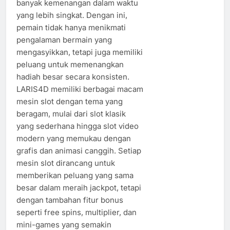
banyak kemenangan dalam waktu
yang lebih singkat. Dengan ini,
pemain tidak hanya menikmati
pengalaman bermain yang
mengasyikkan, tetapi juga memiliki
peluang untuk memenangkan
hadiah besar secara konsisten.
LARIS4D memiliki berbagai macam
mesin slot dengan tema yang
beragam, mulai dari slot klasik
yang sederhana hingga slot video
modern yang memukau dengan
grafis dan animasi canggih. Setiap
mesin slot dirancang untuk
memberikan peluang yang sama
besar dalam meraih jackpot, tetapi
dengan tambahan fitur bonus
seperti free spins, multiplier, dan
mini-games yang semakin