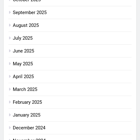
September 2025
August 2025
July 2025
June 2025
May 2025
April 2025
March 2025
February 2025
January 2025
December 2024