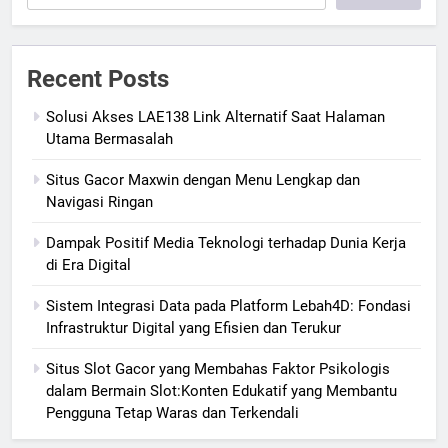
Recent Posts
Solusi Akses LAE138 Link Alternatif Saat Halaman
Utama Bermasalah
Situs Gacor Maxwin dengan Menu Lengkap dan
Navigasi Ringan
Dampak Positif Media Teknologi terhadap Dunia Kerja
di Era Digital
Sistem Integrasi Data pada Platform Lebah4D: Fondasi
Infrastruktur Digital yang Efisien dan Terukur
Situs Slot Gacor yang Membahas Faktor Psikologis
dalam Bermain Slot:Konten Edukatif yang Membantu
Pengguna Tetap Waras dan Terkendali