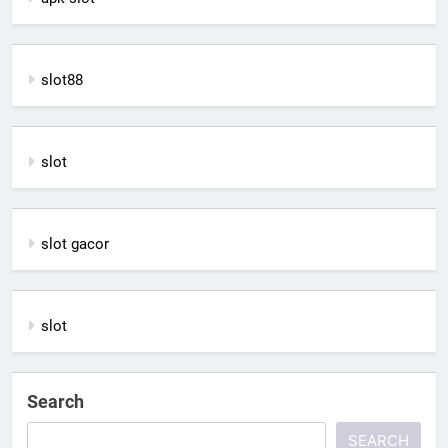
slot88
slot
slot gacor
slot
Search
SEARCH