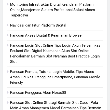
Monitoring Infrastruktur Digital,Keandalan Platform
Online,Manajemen Sistem Profesional,Solusi Akses
Terpercaya
Navigasi dan Fitur Platform Digital
Panduan Akses Digital & Keamanan Browser
Panduan Login Slot Online Tips Login Akun Terverifikasi
Edukasi Slot Digital Keamanan Akun Slot Online
Pengalaman Bermain Slot Nyaman Best Practice Login
Slot
Panduan Pemula, Tutorial Login Mobile, Tips Akses
Aman, Edukasi Pengguna Smartphone, Panduan Mobile
Friendly
Panduan Pengguna, Akun Horas88
Panduan Slot Online Strategi Bermain Slot Gacor Pola
Main Aman Manajemen Modal Permainan Tips Bermain