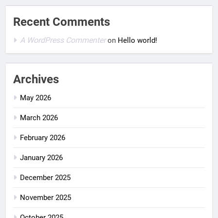
Recent Comments
A WordPress Commenter
on
Hello world!
Archives
May 2026
March 2026
February 2026
January 2026
December 2025
November 2025
October 2025