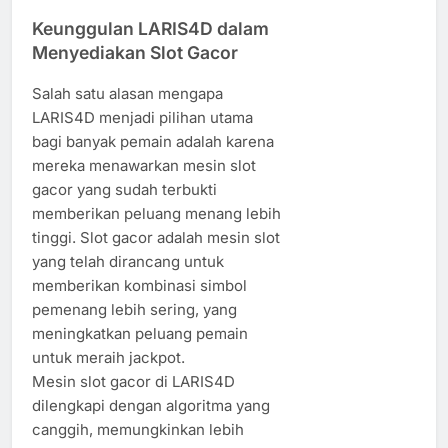
Keunggulan LARIS4D dalam
Menyediakan Slot Gacor
Salah satu alasan mengapa
LARIS4D menjadi pilihan utama
bagi banyak pemain adalah karena
mereka menawarkan mesin slot
gacor yang sudah terbukti
memberikan peluang menang lebih
tinggi. Slot gacor adalah mesin slot
yang telah dirancang untuk
memberikan kombinasi simbol
pemenang lebih sering, yang
meningkatkan peluang pemain
untuk meraih jackpot.
Mesin slot gacor di LARIS4D
dilengkapi dengan algoritma yang
canggih, memungkinkan lebih