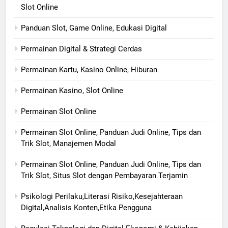
Slot Online
Panduan Slot, Game Online, Edukasi Digital
Permainan Digital & Strategi Cerdas
Permainan Kartu, Kasino Online, Hiburan
Permainan Kasino, Slot Online
Permainan Slot Online
Permainan Slot Online, Panduan Judi Online, Tips dan
Trik Slot, Manajemen Modal
Permainan Slot Online, Panduan Judi Online, Tips dan
Trik Slot, Situs Slot dengan Pembayaran Terjamin
Psikologi Perilaku,Literasi Risiko,Kesejahteraan
Digital,Analisis Konten,Etika Pengguna