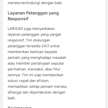
mereka terlindungi dengan baik.
Layanan Pelanggan yang
Responsif
LARIS4D juga menyediakan
layanan pelanggan yang sangat
responsif. Tim dukungan
pelanggan tersedia 24/7 untuk
memberikan bantuan kepada
pemain yang menghadapi masalah
atau memiliki pertanyaan seputar
permainan, transaksi, atau fitur
lainnya. Tim ini siap memberikan
solusi cepat dan efisien,
memastikan setiap pemain merasa
dihargai dan diperlakukan dengan
baik.