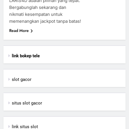
LARIS4D adalah pilihan yang tepat.
Bergabunglah sekarang dan
nikmati kesempatan untuk
memenangkan jackpot tanpa batas!
Read More
link bokep tele
slot gacor
situs slot gacor
link situs slot