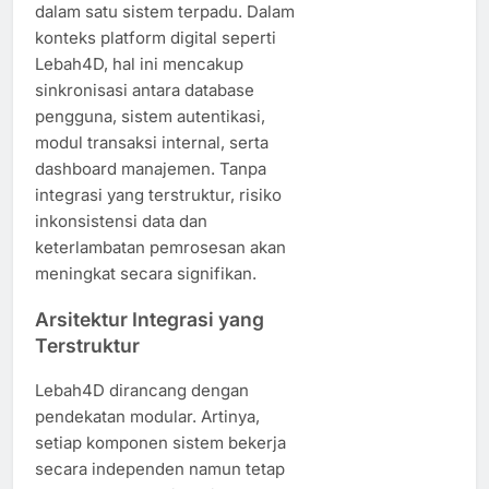
dalam satu sistem terpadu. Dalam
konteks platform digital seperti
Lebah4D, hal ini mencakup
sinkronisasi antara database
pengguna, sistem autentikasi,
modul transaksi internal, serta
dashboard manajemen. Tanpa
integrasi yang terstruktur, risiko
inkonsistensi data dan
keterlambatan pemrosesan akan
meningkat secara signifikan.
Arsitektur Integrasi yang
Terstruktur
Lebah4D dirancang dengan
pendekatan modular. Artinya,
setiap komponen sistem bekerja
secara independen namun tetap