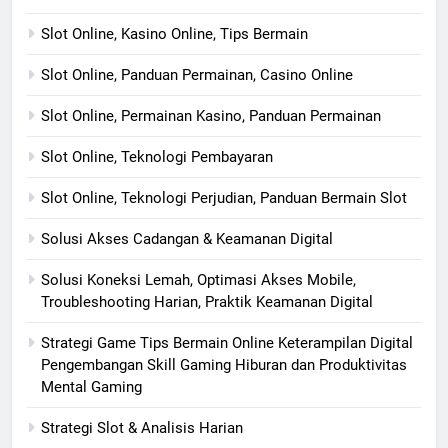
Slot Online, Kasino Online, Tips Bermain
Slot Online, Panduan Permainan, Casino Online
Slot Online, Permainan Kasino, Panduan Permainan
Slot Online, Teknologi Pembayaran
Slot Online, Teknologi Perjudian, Panduan Bermain Slot
Solusi Akses Cadangan & Keamanan Digital
Solusi Koneksi Lemah, Optimasi Akses Mobile,
Troubleshooting Harian, Praktik Keamanan Digital
Strategi Game Tips Bermain Online Keterampilan Digital
Pengembangan Skill Gaming Hiburan dan Produktivitas
Mental Gaming
Strategi Slot & Analisis Harian