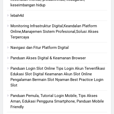
keseimbangan hidup
lebah4d
Monitoring Infrastruktur Digital,Keandalan Platform
Online,Manajemen Sistem Profesional,Solusi Akses
Terpercaya
Navigasi dan Fitur Platform Digital
Panduan Akses Digital & Keamanan Browser
Panduan Login Slot Online Tips Login Akun Terverifikasi
Edukasi Slot Digital Keamanan Akun Slot Online
Pengalaman Bermain Slot Nyaman Best Practice Login
Slot
Panduan Pemula, Tutorial Login Mobile, Tips Akses
Aman, Edukasi Pengguna Smartphone, Panduan Mobile
Friendly