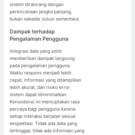
sistem dirancang dengan
perencanaan jangka panjang,
bukan sekadar solusi sementara.
Dampak terhadap
Pengalaman Pengguna
Integrasi data yang solid
memberikan dampak langsung
pada pengalaman pengguna.
Waktu respons menjadi lebih
cepat, informasi yang ditampilkan
lebih akurat, dan risiko error
sistem dapat diminimalkan.
Konsistensi ini menciptakan rasa
percaya bagi pengguna karena
setiap interaksi berjalan sesuai
ekspektasi. Tidak ada data yang
tertinggal, tidak ada informasi yang