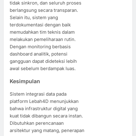
tidak sinkron, dan seluruh proses
berlangsung secara transparan.
Selain itu, sistem yang
terdokumentasi dengan baik
memudahkan tim teknis dalam
melakukan pemeliharaan rutin.
Dengan monitoring berbasis
dashboard analitik, potensi
gangguan dapat dideteksi lebih
awal sebelum berdampak luas.
Kesimpulan
Sistem integrasi data pada
platform Lebah4D menunjukkan
bahwa infrastruktur digital yang
kuat tidak dibangun secara instan.
Dibutuhkan perencanaan
arsitektur yang matang, penerapan