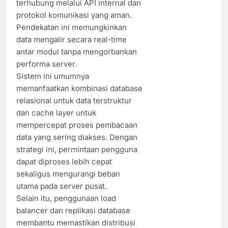
terhubung melalui API internal dan
protokol komunikasi yang aman.
Pendekatan ini memungkinkan
data mengalir secara real-time
antar modul tanpa mengorbankan
performa server.
Sistem ini umumnya
memanfaatkan kombinasi database
relasional untuk data terstruktur
dan cache layer untuk
mempercepat proses pembacaan
data yang sering diakses. Dengan
strategi ini, permintaan pengguna
dapat diproses lebih cepat
sekaligus mengurangi beban
utama pada server pusat.
Selain itu, penggunaan load
balancer dan replikasi database
membantu memastikan distribusi