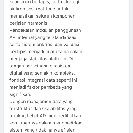
keamanan berlapis, serta strategi
sinkronisasi real-time untuk
memastikan seluruh komponen
berjalan harmonis.
Pendekatan modular, penggunaan
API internal yang terstandarisasi,
serta sistem enkripsi dan validasi
berlapis menjadi pilar utama dalam
menjaga stabilitas platform. Di
tengah persaingan ekosistem
digital yang semakin kompleks,
fondasi integrasi data seperti ini
menjadi faktor pembeda yang
signifikan.
Dengan manajemen data yang
terstruktur dan skalabilitas yang
terukur, Lebah4D memperlihatkan
komitmennya dalam menghadirkan
sistem yang tidak hanya efisien,