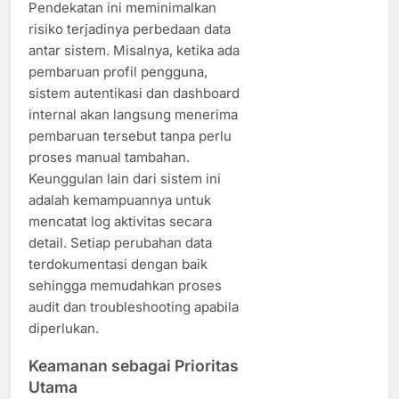
Pendekatan ini meminimalkan
risiko terjadinya perbedaan data
antar sistem. Misalnya, ketika ada
pembaruan profil pengguna,
sistem autentikasi dan dashboard
internal akan langsung menerima
pembaruan tersebut tanpa perlu
proses manual tambahan.
Keunggulan lain dari sistem ini
adalah kemampuannya untuk
mencatat log aktivitas secara
detail. Setiap perubahan data
terdokumentasi dengan baik
sehingga memudahkan proses
audit dan troubleshooting apabila
diperlukan.
Keamanan sebagai Prioritas
Utama