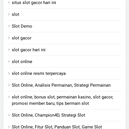
situs slot gacor hari ini
slot
Slot Demo
slot gacor
slot gacor hari ini
slot online
slot online resmi terpercaya
Slot Online, Analisis Permainan, Strategi Permainan
slot online, bonus slot, permainan kasino, slot gacor,
promosi member baru, tips bermain slot
Slot Online, Champion4D, Strategi Slot
Slot Online, Fitur Slot, Panduan Slot, Game Slot