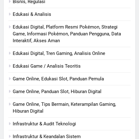
Bisnis, Regulasi
Edukasi & Analisis
Edukasi Digital, Platform Resmi Pokémon, Strategi
Game, Informasi Pokémon, Panduan Pengguna, Data
Interaktif, Akses Aman
Edukasi Digital, Tren Gaming, Analisis Online
Edukasi Game / Analisis Teoritis
Game Online, Edukasi Slot, Panduan Pemula
Game Online, Panduan Slot, Hiburan Digital
Game Online, Tips Bermain, Keterampilan Gaming,
Hiburan Digital
Infrastruktur & Audit Teknologi
Infrastruktur & Keandalan Sistem