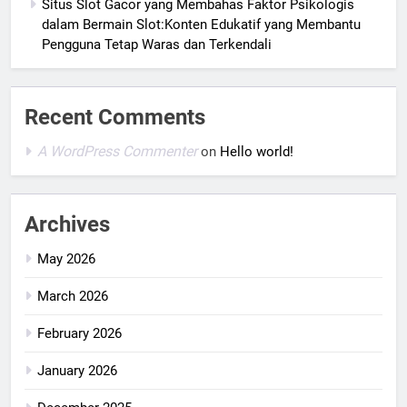
Situs Slot Gacor yang Membahas Faktor Psikologis
dalam Bermain Slot:Konten Edukatif yang Membantu
Pengguna Tetap Waras dan Terkendali
Recent Comments
A WordPress Commenter
on
Hello world!
Archives
May 2026
March 2026
February 2026
January 2026