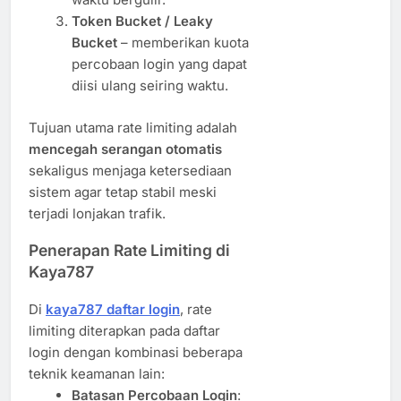
Token Bucket / Leaky
Bucket
– memberikan kuota
percobaan login yang dapat
diisi ulang seiring waktu.
Tujuan utama rate limiting adalah
mencegah serangan otomatis
sekaligus menjaga ketersediaan
sistem agar tetap stabil meski
terjadi lonjakan trafik.
Penerapan Rate Limiting di
Kaya787
Di
kaya787 daftar login
, rate
limiting diterapkan pada daftar
login dengan kombinasi beberapa
teknik keamanan lain:
Batasan Percobaan Login
: