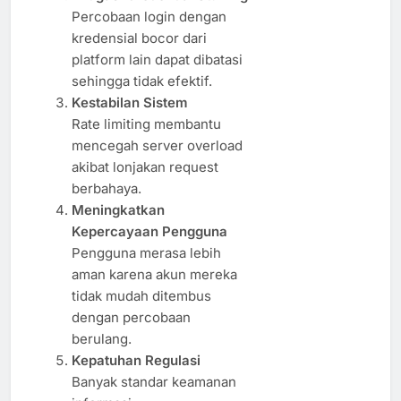
Percobaan login dengan
kredensial bocor dari
platform lain dapat dibatasi
sehingga tidak efektif.
Kestabilan Sistem
Rate limiting membantu
mencegah server overload
akibat lonjakan request
berbahaya.
Meningkatkan
Kepercayaan Pengguna
Pengguna merasa lebih
aman karena akun mereka
tidak mudah ditembus
dengan percobaan
berulang.
Kepatuhan Regulasi
Banyak standar keamanan