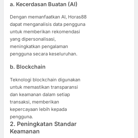
a. Kecerdasan Buatan (AI)
Dengan memanfaatkan AI, Horas88
dapat menganalisis data pengguna
untuk memberikan rekomendasi
yang dipersonalisasi,
meningkatkan pengalaman
pengguna secara keseluruhan.
b. Blockchain
Teknologi blockchain digunakan
untuk memastikan transparansi
dan keamanan dalam setiap
transaksi, memberikan
kepercayaan lebih kepada
pengguna.
2. Peningkatan Standar
Keamanan