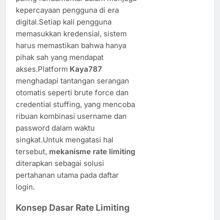
kepercayaan pengguna di era
digital.Setiap kali pengguna
memasukkan kredensial, sistem
harus memastikan bahwa hanya
pihak sah yang mendapat
akses.Platform
Kaya787
menghadapi tantangan serangan
otomatis seperti brute force dan
credential stuffing, yang mencoba
ribuan kombinasi username dan
password dalam waktu
singkat.Untuk mengatasi hal
tersebut,
mekanisme rate limiting
diterapkan sebagai solusi
pertahanan utama pada daftar
login.
Konsep Dasar Rate Limiting