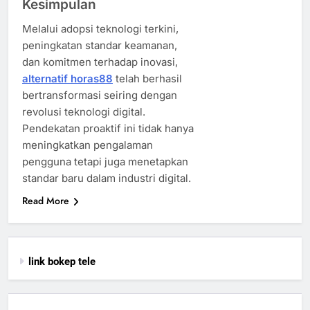
Kesimpulan
Melalui adopsi teknologi terkini,
peningkatan standar keamanan,
dan komitmen terhadap inovasi,
alternatif horas88
telah berhasil
bertransformasi seiring dengan
revolusi teknologi digital.
Pendekatan proaktif ini tidak hanya
meningkatkan pengalaman
pengguna tetapi juga menetapkan
standar baru dalam industri digital.
Read More
link bokep tele