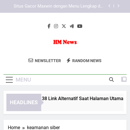
Skip
Dampak Positif Media Teknologi terhadap Dunia
to
Kerja di Era Digital
content
Sistem Integrasi Data pada Platform Lebah4D:
Fondasi Infrastruktur Digital yang Efisien dan
Terukur
Solusi Akses LAE138 Link Alternatif Saat
Halaman Utama Bermasalah
Situs Gacor Maxwin dengan Menu Lengkap dan
Navigasi Ringan
HM News
Dapatkan Berita Dan Update Terkini Dari
Dampak Positif Media Teknologi terhadap Dunia
NEWSLETTER
RANDOM NEWS
Kerja di Era Digital
India Dan Seluruh Dunia Hanya Di HM
Sistem Integrasi Data pada Platform Lebah4D:
News.
Fondasi Infrastruktur Digital yang Efisien dan
MENU
Terukur
lusi Akses LAE138 Link Alternatif Saat Halaman Utama Berma
HEADLINES
onths Ago
Home
keamanan siber