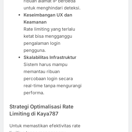
ribuan alamat IP berbeda
untuk menghindari deteksi.
Keseimbangan UX dan
Keamanan
Rate limiting yang terlalu
ketat bisa mengganggu
pengalaman login
pengguna.
Skalabilitas Infrastruktur
Sistem harus mampu
memantau ribuan
percobaan login secara
real-time tanpa mengurangi
performa.
Strategi Optimalisasi Rate
Limiting di Kaya787
Untuk memastikan efektivitas rate