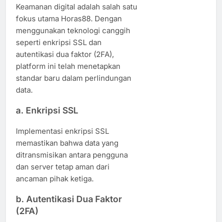
Keamanan digital adalah salah satu
fokus utama Horas88. Dengan
menggunakan teknologi canggih
seperti enkripsi SSL dan
autentikasi dua faktor (2FA),
platform ini telah menetapkan
standar baru dalam perlindungan
data.
a. Enkripsi SSL
Implementasi enkripsi SSL
memastikan bahwa data yang
ditransmisikan antara pengguna
dan server tetap aman dari
ancaman pihak ketiga.
b. Autentikasi Dua Faktor
(2FA)