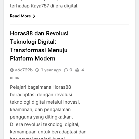
terhadap Kaya787 di era digital.
Read More
Horas88 dan Revolusi
Teknologi Digital:
Transformasi Menuju
Platform Modern
a6c729b
1 year ago
0
4
mins
Pelajari bagaimana Horas88
beradaptasi dengan revolusi
teknologi digital melalui inovasi,
keamanan, dan pengalaman
pengguna yang ditingkatkan.
Di era revolusi teknologi digital,
kemampuan untuk beradaptasi dan