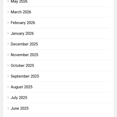
May 2026
March 2026
February 2026
January 2026
December 2025
November 2025
October 2025
September 2025
August 2025
July 2025
June 2025