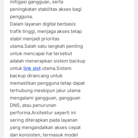
mitigasi gangguan, serta
peningkatan stabilitas akses bagi
pengguna.
Dalam layanan digital berbasis
trafik tinggi, menjaga akses tetap
stabil menjadi prioritas
utama.Salah satu langkah penting
untuk mencapai hal tersebut
adalah menerapkan sistem backup
untuk
link slot
utama.Sistem
backup dirancang untuk
memastikan pengguna tetap dapat
terhubung meskipun jalur utama
mengalami gangguan, gangguan
DNS, atau penurunan
performa.Arsitektur seperti ini
sering diterapkan pada layanan
yang mengandalkan akses cepat
dan konsisten, termasuk model