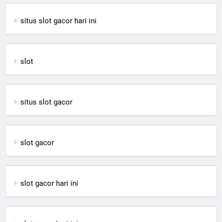
situs slot gacor hari ini
slot
situs slot gacor
slot gacor
slot gacor hari ini