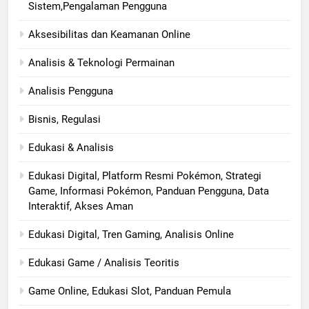
Sistem,Pengalaman Pengguna
Aksesibilitas dan Keamanan Online
Analisis & Teknologi Permainan
Analisis Pengguna
Bisnis, Regulasi
Edukasi & Analisis
Edukasi Digital, Platform Resmi Pokémon, Strategi
Game, Informasi Pokémon, Panduan Pengguna, Data
Interaktif, Akses Aman
Edukasi Digital, Tren Gaming, Analisis Online
Edukasi Game / Analisis Teoritis
Game Online, Edukasi Slot, Panduan Pemula