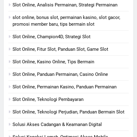
Slot Online, Analisis Permainan, Strategi Permainan
slot online, bonus slot, permainan kasino, slot gacor,
promosi member baru, tips bermain slot
Slot Online, Champion4D, Strategi Slot
Slot Online, Fitur Slot, Panduan Slot, Game Slot
Slot Online, Kasino Online, Tips Bermain
Slot Online, Panduan Permainan, Casino Online
Slot Online, Permainan Kasino, Panduan Permainan
Slot Online, Teknologi Pembayaran
Slot Online, Teknologi Perjudian, Panduan Bermain Slot
Solusi Akses Cadangan & Keamanan Digital
Solusi Koneksi Lemah, Optimasi Akses Mobile,