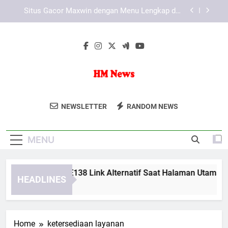
Navigasi Ringan
Skip
Dampak Positif Media Teknologi terhadap Dunia
to
Kerja di Era Digital
content
Sistem Integrasi Data pada Platform Lebah4D:
Fondasi Infrastruktur Digital yang Efisien dan
Terukur
Solusi Akses LAE138 Link Alternatif Saat
Halaman Utama Bermasalah
Situs Gacor Maxwin dengan Menu Lengkap dan
Navigasi Ringan
HM News
Dapatkan Berita Dan Update Terkini Dari
Dampak Positif Media Teknologi terhadap Dunia
NEWSLETTER
RANDOM NEWS
India Dan Seluruh Dunia Hanya Di HM
Kerja di Era Digital
News.
Sistem Integrasi Data pada Platform Lebah4D:
Fondasi Infrastruktur Digital yang Efisien dan
MENU
Terukur
Solusi Akses LAE138 Link Alternatif Saat Halaman Utama Ber
HEADLINES
3 Months Ago
Home
ketersediaan layanan