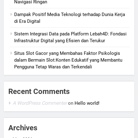
Navigasi Ringan
Dampak Positif Media Teknologi terhadap Dunia Kerja
di Era Digital
Sistem Integrasi Data pada Platform Lebah4D: Fondasi
Infrastruktur Digital yang Efisien dan Terukur
Situs Slot Gacor yang Membahas Faktor Psikologis
dalam Bermain Slot:Konten Edukatif yang Membantu
Pengguna Tetap Waras dan Terkendali
Recent Comments
A WordPress Commenter
on
Hello world!
Archives