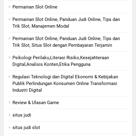
Permainan Slot Online
Permainan Slot Online, Panduan Judi Online, Tips dan
Trik Slot, Manajemen Modal
Permainan Slot Online, Panduan Judi Online, Tips dan
Trik Slot, Situs Slot dengan Pembayaran Terjamin
Psikologi Perilaku,Literasi Risiko,Kesejahteraan
Digital,Analisis Konten,Etika Pengguna
Regulasi Teknologi dan Digital Ekonomi & Kebijakan
Publik Perlindungan Konsumen Online Transformasi
Industri Digital
Review & Ulasan Game
situs judi
situs judi slot