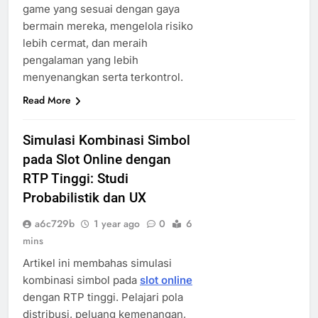
game yang sesuai dengan gaya
bermain mereka, mengelola risiko
lebih cermat, dan meraih
pengalaman yang lebih
menyenangkan serta terkontrol.
Read More
Simulasi Kombinasi Simbol
pada Slot Online dengan
RTP Tinggi: Studi
Probabilistik dan UX
a6c729b
1 year ago
0
6
mins
Artikel ini membahas simulasi
kombinasi simbol pada
slot online
dengan RTP tinggi. Pelajari pola
distribusi, peluang kemenangan,