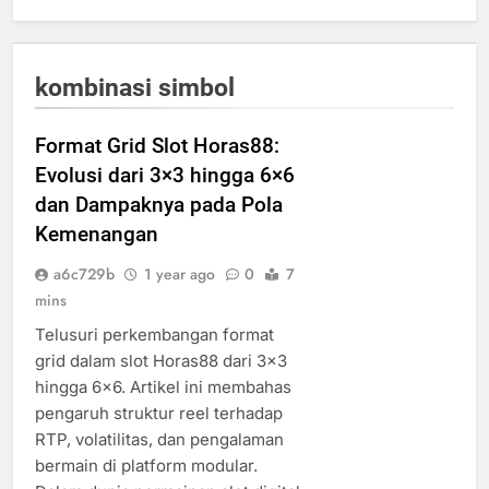
kombinasi simbol
Format Grid Slot Horas88:
Evolusi dari 3×3 hingga 6×6
dan Dampaknya pada Pola
Kemenangan
a6c729b
1 year ago
0
7
mins
Telusuri perkembangan format
grid dalam slot Horas88 dari 3×3
hingga 6×6. Artikel ini membahas
pengaruh struktur reel terhadap
RTP, volatilitas, dan pengalaman
bermain di platform modular.