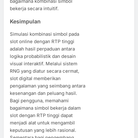
bagaimana kombinasi simbol
bekerja secara intuitif.
Kesimpulan
Simulasi kombinasi simbol pada
slot online dengan RTP tinggi
adalah hasil perpaduan antara
logika probabilistik dan desain
visual interaktif. Melalui sistem
RNG yang diatur secara cermat,
slot digital memberikan
pengalaman yang seimbang antara
kesenangan dan peluang hasil.
Bagi pengguna, memahami
bagaimana simbol bekerja dalam
slot dengan RTP tinggi dapat
menjadi alat untuk mengambil
keputusan yang lebih rasional.
Sementara bagi pengembang,