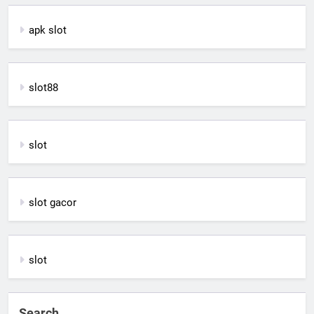
apk slot
slot88
slot
slot gacor
slot
Search