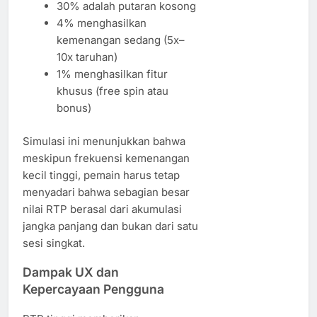
30% adalah putaran kosong
4% menghasilkan
kemenangan sedang (5x–
10x taruhan)
1% menghasilkan fitur
khusus (free spin atau
bonus)
Simulasi ini menunjukkan bahwa
meskipun frekuensi kemenangan
kecil tinggi, pemain harus tetap
menyadari bahwa sebagian besar
nilai RTP berasal dari akumulasi
jangka panjang dan bukan dari satu
sesi singkat.
Dampak UX dan
Kepercayaan Pengguna