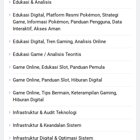
Edukasi & Analisis
Edukasi Digital, Platform Resmi Pokémon, Strategi
Game, Informasi Pokémon, Panduan Pengguna, Data
Interaktif, Akses Aman
Edukasi Digital, Tren Gaming, Analisis Online
Edukasi Game / Analisis Teoritis
Game Online, Edukasi Slot, Panduan Pemula
Game Online, Panduan Slot, Hiburan Digital
Game Online, Tips Bermain, Keterampilan Gaming,
Hiburan Digital
Infrastruktur & Audit Teknologi
Infrastruktur & Keandalan Sistem
Infrastruktur Digital & Optimasi Sistem