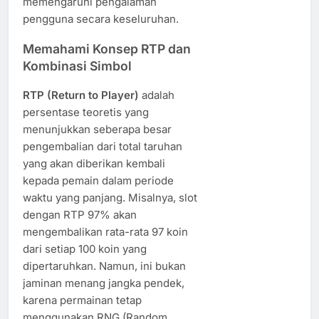
memengaruhi pengalaman
pengguna secara keseluruhan.
Memahami Konsep RTP dan
Kombinasi Simbol
RTP (Return to Player)
adalah
persentase teoretis yang
menunjukkan seberapa besar
pengembalian dari total taruhan
yang akan diberikan kembali
kepada pemain dalam periode
waktu yang panjang. Misalnya, slot
dengan RTP 97% akan
mengembalikan rata-rata 97 koin
dari setiap 100 koin yang
dipertaruhkan. Namun, ini bukan
jaminan menang jangka pendek,
karena permainan tetap
menggunakan RNG (Random