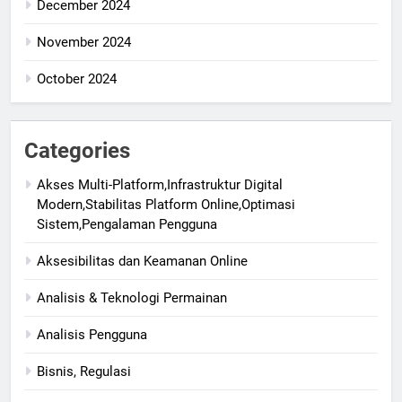
December 2024
November 2024
October 2024
Categories
Akses Multi-Platform,Infrastruktur Digital
Modern,Stabilitas Platform Online,Optimasi
Sistem,Pengalaman Pengguna
Aksesibilitas dan Keamanan Online
Analisis & Teknologi Permainan
Analisis Pengguna
Bisnis, Regulasi