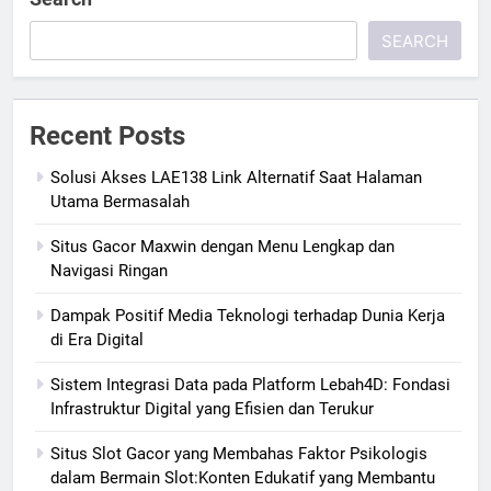
SEARCH
Recent Posts
Solusi Akses LAE138 Link Alternatif Saat Halaman
Utama Bermasalah
Situs Gacor Maxwin dengan Menu Lengkap dan
Navigasi Ringan
Dampak Positif Media Teknologi terhadap Dunia Kerja
di Era Digital
Sistem Integrasi Data pada Platform Lebah4D: Fondasi
Infrastruktur Digital yang Efisien dan Terukur
Situs Slot Gacor yang Membahas Faktor Psikologis
dalam Bermain Slot:Konten Edukatif yang Membantu