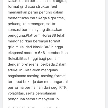
Dalam dunia permainan slot digital,
format grid atau struktur reel
memainkan peran penting dalam
menentukan cara kerja algoritme,
peluang kemenangan, serta
sensasi bermain yang dirasakan
pengguna.Platform Horas88 telah
menghadirkan berbagai format
grid mulai dari klasik 3×3 hingga
ekspansi modern 6×6, memberikan
fleksibilitas tinggi bagi pemain
dengan preferensi berbeda.Dalam
artikel ini, kita akan mengulas
bagaimana masing-masing format
tersebut bekerja dan memengaruhi
performa permainan dari segi RTP,
volatilitas, serta pengalaman
pengguna secara menyeluruh.