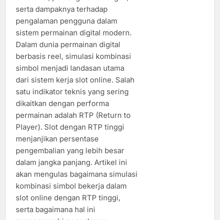
serta dampaknya terhadap
pengalaman pengguna dalam
sistem permainan digital modern.
Dalam dunia permainan digital
berbasis reel, simulasi kombinasi
simbol menjadi landasan utama
dari sistem kerja slot online. Salah
satu indikator teknis yang sering
dikaitkan dengan performa
permainan adalah RTP (Return to
Player). Slot dengan RTP tinggi
menjanjikan persentase
pengembalian yang lebih besar
dalam jangka panjang. Artikel ini
akan mengulas bagaimana simulasi
kombinasi simbol bekerja dalam
slot online dengan RTP tinggi,
serta bagaimana hal ini