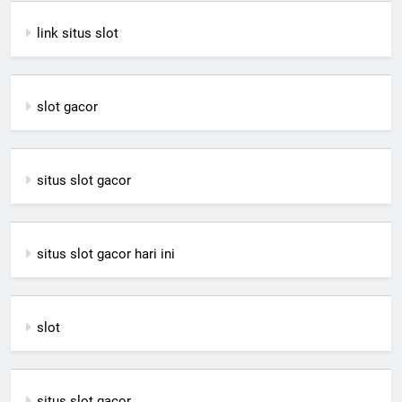
link situs slot
slot gacor
situs slot gacor
situs slot gacor hari ini
slot
situs slot gacor