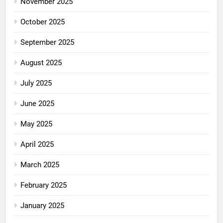
November 2025
October 2025
September 2025
August 2025
July 2025
June 2025
May 2025
April 2025
March 2025
February 2025
January 2025