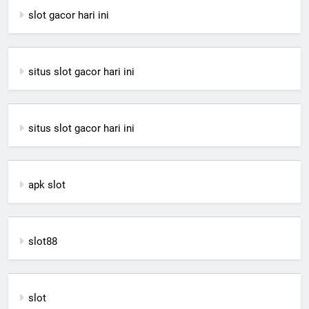
slot gacor hari ini
situs slot gacor hari ini
situs slot gacor hari ini
apk slot
slot88
slot