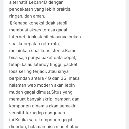
alternatif Lebah4D dengan
pendekatan yang lebih praktis,
ringan, dan aman.
1)Kenapa koneksi tidak stabil
membuat akses terasa gagal
Internet tidak stabil biasanya bukan
soal kecepatan rata-rata,
melainkan soal konsistensi.Kamu
bisa saja punya paket data cepat,
tetapi kalau latency tinggi, packet
loss sering terjadi, atau sinyal
berpindah antara 4G dan 3G, maka
halaman web modern akan lebih
mudah gagal dimuat.Situs yang
memuat banyak skrip, gambar, dan
komponen dinamis akan semakin
sensitif terhadap gangguan
ini.Ketika satu komponen gagal
diunduh, halaman bisa macet atau