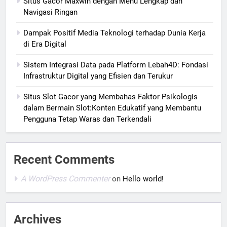
Situs Gacor Maxwin dengan Menu Lengkap dan
Navigasi Ringan
Dampak Positif Media Teknologi terhadap Dunia Kerja
di Era Digital
Sistem Integrasi Data pada Platform Lebah4D: Fondasi
Infrastruktur Digital yang Efisien dan Terukur
Situs Slot Gacor yang Membahas Faktor Psikologis
dalam Bermain Slot:Konten Edukatif yang Membantu
Pengguna Tetap Waras dan Terkendali
Recent Comments
A WordPress Commenter
on
Hello world!
Archives