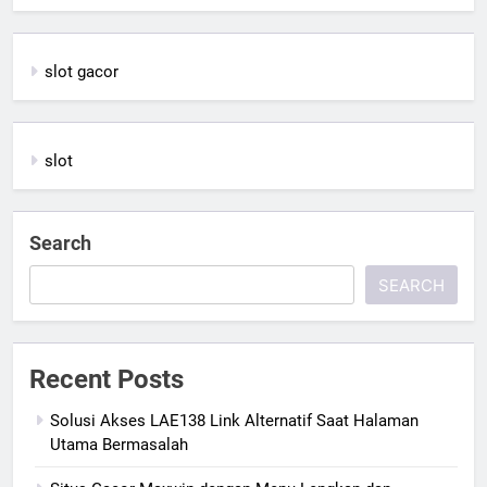
slot gacor
slot
Search
SEARCH
Recent Posts
Solusi Akses LAE138 Link Alternatif Saat Halaman
Utama Bermasalah