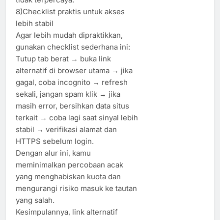
8)Checklist praktis untuk akses
lebih stabil
Agar lebih mudah dipraktikkan,
gunakan checklist sederhana ini:
Tutup tab berat → buka link
alternatif di browser utama → jika
gagal, coba incognito → refresh
sekali, jangan spam klik → jika
masih error, bersihkan data situs
terkait → coba lagi saat sinyal lebih
stabil → verifikasi alamat dan
HTTPS sebelum login.
Dengan alur ini, kamu
meminimalkan percobaan acak
yang menghabiskan kuota dan
mengurangi risiko masuk ke tautan
yang salah.
Kesimpulannya, link alternatif