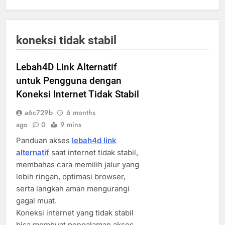
koneksi tidak stabil
Lebah4D Link Alternatif
untuk Pengguna dengan
Koneksi Internet Tidak Stabil
a6c729b
6 months
ago
0
9 mins
Panduan akses
lebah4d link
alternatif
saat internet tidak stabil,
membahas cara memilih jalur yang
lebih ringan, optimasi browser,
serta langkah aman mengurangi
gagal muat.
Koneksi internet yang tidak stabil
bisa membuat pengalaman akses