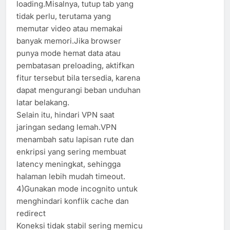
loading.Misalnya, tutup tab yang
tidak perlu, terutama yang
memutar video atau memakai
banyak memori.Jika browser
punya mode hemat data atau
pembatasan preloading, aktifkan
fitur tersebut bila tersedia, karena
dapat mengurangi beban unduhan
latar belakang.
Selain itu, hindari VPN saat
jaringan sedang lemah.VPN
menambah satu lapisan rute dan
enkripsi yang sering membuat
latency meningkat, sehingga
halaman lebih mudah timeout.
4)Gunakan mode incognito untuk
menghindari konflik cache dan
redirect
Koneksi tidak stabil sering memicu