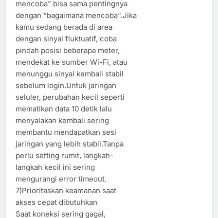
mencoba” bisa sama pentingnya
dengan “bagaimana mencoba”.Jika
kamu sedang berada di area
dengan sinyal fluktuatif, coba
pindah posisi beberapa meter,
mendekat ke sumber Wi-Fi, atau
menunggu sinyal kembali stabil
sebelum login.Untuk jaringan
seluler, perubahan kecil seperti
mematikan data 10 detik lalu
menyalakan kembali sering
membantu mendapatkan sesi
jaringan yang lebih stabil.Tanpa
perlu setting rumit, langkah-
langkah kecil ini sering
mengurangi error timeout.
7)Prioritaskan keamanan saat
akses cepat dibutuhkan
Saat koneksi sering gagal,