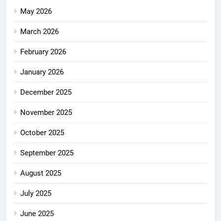
May 2026
March 2026
February 2026
January 2026
December 2025
November 2025
October 2025
September 2025
August 2025
July 2025
June 2025