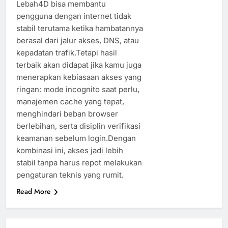
Lebah4D bisa membantu
pengguna dengan internet tidak
stabil terutama ketika hambatannya
berasal dari jalur akses, DNS, atau
kepadatan trafik.Tetapi hasil
terbaik akan didapat jika kamu juga
menerapkan kebiasaan akses yang
ringan: mode incognito saat perlu,
manajemen cache yang tepat,
menghindari beban browser
berlebihan, serta disiplin verifikasi
keamanan sebelum login.Dengan
kombinasi ini, akses jadi lebih
stabil tanpa harus repot melakukan
pengaturan teknis yang rumit.
Read More