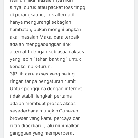
sinyal buruk atau packet loss tinggi
di perangkatmu, link alternatif
hanya mengurangi sebagian
hambatan, bukan menghilangkan
akar masalah.Maka, cara terbaik
adalah menggabungkan link
alternatif dengan kebiasaan akses
yang lebih “tahan banting” untuk
koneksi naik-turun.
3)Pilih cara akses yang paling
ringan tanpa pengaturan rumit
Untuk pengguna dengan internet
tidak stabil, langkah pertama
adalah membuat proses akses
sesederhana mungkin.Gunakan
browser yang kamu percaya dan
rutin diperbarui, lalu minimalkan
gangguan yang memperberat