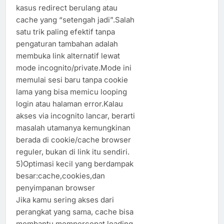
kasus redirect berulang atau
cache yang “setengah jadi”.Salah
satu trik paling efektif tanpa
pengaturan tambahan adalah
membuka link alternatif lewat
mode incognito/private.Mode ini
memulai sesi baru tanpa cookie
lama yang bisa memicu looping
login atau halaman error.Kalau
akses via incognito lancar, berarti
masalah utamanya kemungkinan
berada di cookie/cache browser
reguler, bukan di link itu sendiri.
5)Optimasi kecil yang berdampak
besar:cache,cookies,dan
penyimpanan browser
Jika kamu sering akses dari
perangkat yang sama, cache bisa
membantu mempercepat loading