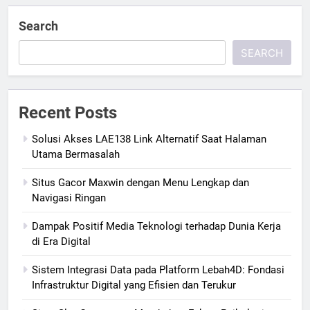
Search
SEARCH
Recent Posts
Solusi Akses LAE138 Link Alternatif Saat Halaman
Utama Bermasalah
Situs Gacor Maxwin dengan Menu Lengkap dan
Navigasi Ringan
Dampak Positif Media Teknologi terhadap Dunia Kerja
di Era Digital
Sistem Integrasi Data pada Platform Lebah4D: Fondasi
Infrastruktur Digital yang Efisien dan Terukur