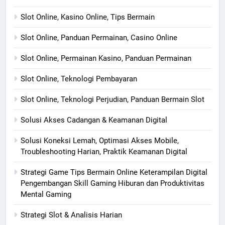
Slot Online, Kasino Online, Tips Bermain
Slot Online, Panduan Permainan, Casino Online
Slot Online, Permainan Kasino, Panduan Permainan
Slot Online, Teknologi Pembayaran
Slot Online, Teknologi Perjudian, Panduan Bermain Slot
Solusi Akses Cadangan & Keamanan Digital
Solusi Koneksi Lemah, Optimasi Akses Mobile,
Troubleshooting Harian, Praktik Keamanan Digital
Strategi Game Tips Bermain Online Keterampilan Digital
Pengembangan Skill Gaming Hiburan dan Produktivitas
Mental Gaming
Strategi Slot & Analisis Harian