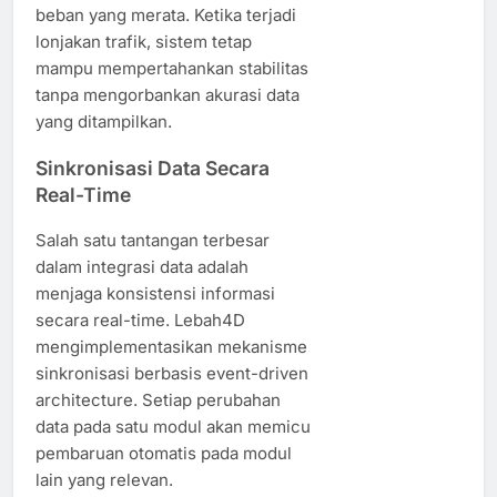
beban yang merata. Ketika terjadi
lonjakan trafik, sistem tetap
mampu mempertahankan stabilitas
tanpa mengorbankan akurasi data
yang ditampilkan.
Sinkronisasi Data Secara
Real-Time
Salah satu tantangan terbesar
dalam integrasi data adalah
menjaga konsistensi informasi
secara real-time. Lebah4D
mengimplementasikan mekanisme
sinkronisasi berbasis event-driven
architecture. Setiap perubahan
data pada satu modul akan memicu
pembaruan otomatis pada modul
lain yang relevan.