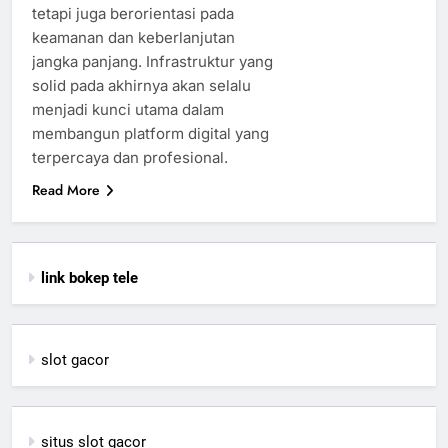
tetapi juga berorientasi pada
keamanan dan keberlanjutan
jangka panjang. Infrastruktur yang
solid pada akhirnya akan selalu
menjadi kunci utama dalam
membangun platform digital yang
terpercaya dan profesional.
Read More
link bokep tele
slot gacor
situs slot gacor