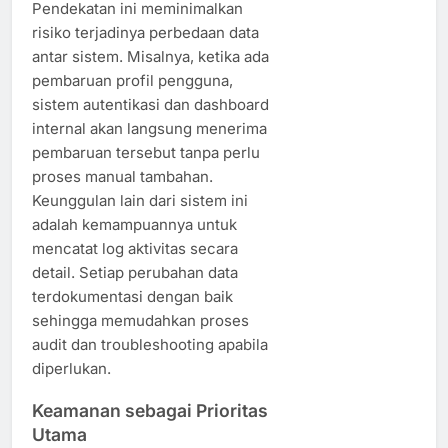
Pendekatan ini meminimalkan
risiko terjadinya perbedaan data
antar sistem. Misalnya, ketika ada
pembaruan profil pengguna,
sistem autentikasi dan dashboard
internal akan langsung menerima
pembaruan tersebut tanpa perlu
proses manual tambahan.
Keunggulan lain dari sistem ini
adalah kemampuannya untuk
mencatat log aktivitas secara
detail. Setiap perubahan data
terdokumentasi dengan baik
sehingga memudahkan proses
audit dan troubleshooting apabila
diperlukan.
Keamanan sebagai Prioritas
Utama