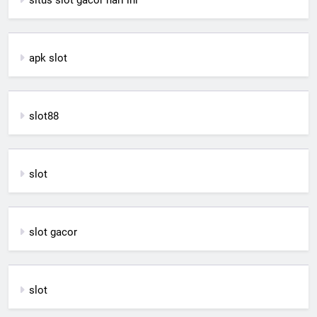
apk slot
slot88
slot
slot gacor
slot