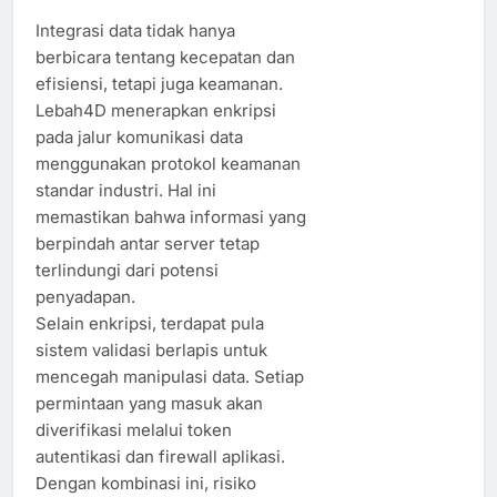
Integrasi data tidak hanya
berbicara tentang kecepatan dan
efisiensi, tetapi juga keamanan.
Lebah4D menerapkan enkripsi
pada jalur komunikasi data
menggunakan protokol keamanan
standar industri. Hal ini
memastikan bahwa informasi yang
berpindah antar server tetap
terlindungi dari potensi
penyadapan.
Selain enkripsi, terdapat pula
sistem validasi berlapis untuk
mencegah manipulasi data. Setiap
permintaan yang masuk akan
diverifikasi melalui token
autentikasi dan firewall aplikasi.
Dengan kombinasi ini, risiko