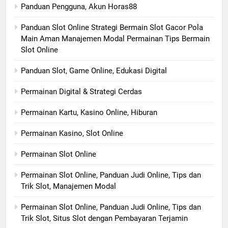
Panduan Pengguna, Akun Horas88
Panduan Slot Online Strategi Bermain Slot Gacor Pola
Main Aman Manajemen Modal Permainan Tips Bermain
Slot Online
Panduan Slot, Game Online, Edukasi Digital
Permainan Digital & Strategi Cerdas
Permainan Kartu, Kasino Online, Hiburan
Permainan Kasino, Slot Online
Permainan Slot Online
Permainan Slot Online, Panduan Judi Online, Tips dan
Trik Slot, Manajemen Modal
Permainan Slot Online, Panduan Judi Online, Tips dan
Trik Slot, Situs Slot dengan Pembayaran Terjamin