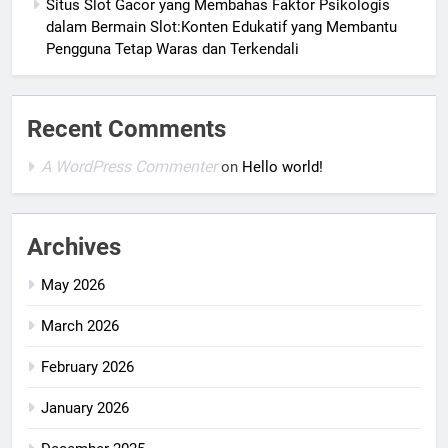
Situs Slot Gacor yang Membahas Faktor Psikologis
dalam Bermain Slot:Konten Edukatif yang Membantu
Pengguna Tetap Waras dan Terkendali
Recent Comments
A WordPress Commenter
on
Hello world!
Archives
May 2026
March 2026
February 2026
January 2026