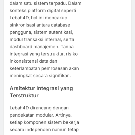
dalam satu sistem terpadu. Dalam
konteks platform digital seperti
Lebah4D, hal ini mencakup
sinkronisasi antara database
pengguna, sistem autentikasi,
modul transaksi internal, serta
dashboard manajemen. Tanpa
integrasi yang terstruktur, risiko
inkonsistensi data dan
keterlambatan pemrosesan akan
meningkat secara signifikan.
Arsitektur Integrasi yang
Terstruktur
Lebah4D dirancang dengan
pendekatan modular. Artinya,
setiap komponen sistem bekerja
secara independen namun tetap