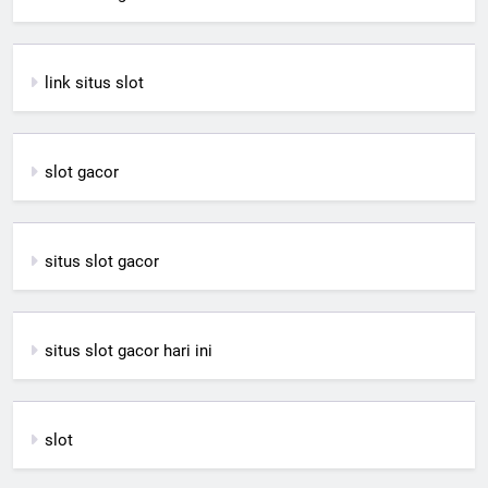
link situs slot
slot gacor
situs slot gacor
situs slot gacor hari ini
slot