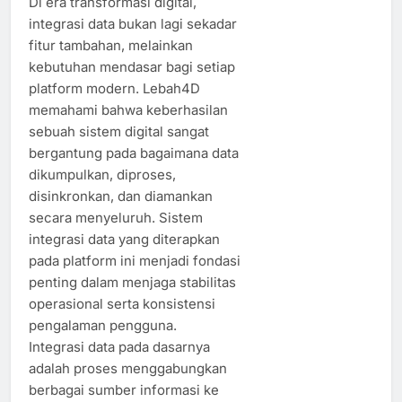
Di era transformasi digital,
integrasi data bukan lagi sekadar
fitur tambahan, melainkan
kebutuhan mendasar bagi setiap
platform modern. Lebah4D
memahami bahwa keberhasilan
sebuah sistem digital sangat
bergantung pada bagaimana data
dikumpulkan, diproses,
disinkronkan, dan diamankan
secara menyeluruh. Sistem
integrasi data yang diterapkan
pada platform ini menjadi fondasi
penting dalam menjaga stabilitas
operasional serta konsistensi
pengalaman pengguna.
Integrasi data pada dasarnya
adalah proses menggabungkan
berbagai sumber informasi ke