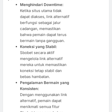
Menghindari Downtime:
Ketika situs utama tidak
dapat diakses, link alternatif
berfungsi sebagai jalur
cadangan, memastikan
bahwa pemain dapat terus
bermain tanpa gangguan.
Koneksi yang Stabil:
Sbobet secara aktif
mengelola link alternatif
mereka untuk memastikan
koneksi tetap stabil dan
bebas hambatan.
Pengalaman Bermain yang
Konsisten:
Dengan menggunakan link
alternatif, pemain dapat
menikmati semua fitur