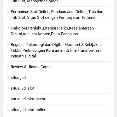
Trik Slot, Manajemen Modal
Permainan Slot Online, Panduan Judi Online, Tips dan
Trik Slot, Situs Slot dengan Pembayaran Terjamin
Psikologi Perilaku,Literasi Risiko,Kesejahteraan
Digital,Analisis Konten,Etika Pengguna
Regulasi Teknologi dan Digital Ekonomi & Kebijakan
Publik Perlindungan Konsumen Online Transformasi
Industri Digital
Review & Ulasan Game
situs judi
situs judi slot
situs judi slot gacor
situs judi slot online