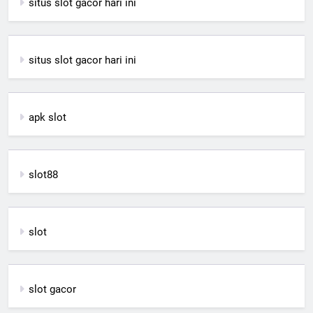
situs slot gacor hari ini
situs slot gacor hari ini
apk slot
slot88
slot
slot gacor