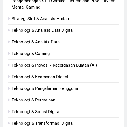
Pengembangan Skill Gaming Hiburan dan Produktivitas
Mental Gaming
Strategi Slot & Analisis Harian
Teknologi & Analisis Data Digital
Teknologi & Analitik Data
Teknologi & Gaming
Teknologi & Inovasi / Kecerdasan Buatan (AI)
Teknologi & Keamanan Digital
Teknologi & Pengalaman Pengguna
Teknologi & Permainan
Teknologi & Solusi Digital
Teknologi & Transformasi Digital