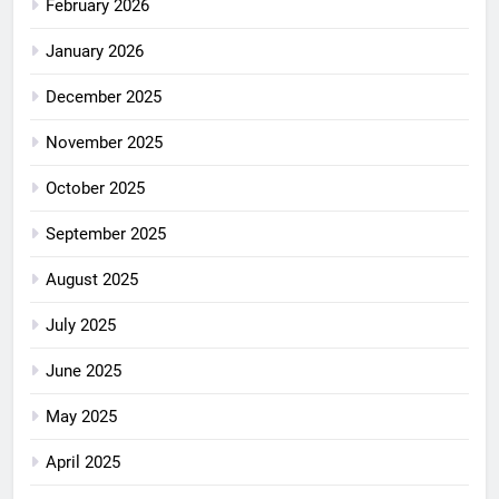
February 2026
January 2026
December 2025
November 2025
October 2025
September 2025
August 2025
July 2025
June 2025
May 2025
April 2025