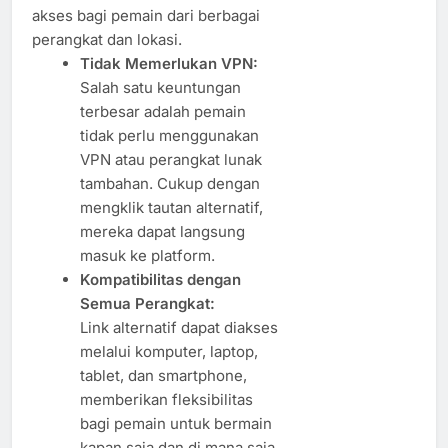
akses bagi pemain dari berbagai
perangkat dan lokasi.
Tidak Memerlukan VPN:
Salah satu keuntungan
terbesar adalah pemain
tidak perlu menggunakan
VPN atau perangkat lunak
tambahan. Cukup dengan
mengklik tautan alternatif,
mereka dapat langsung
masuk ke platform.
Kompatibilitas dengan
Semua Perangkat:
Link alternatif dapat diakses
melalui komputer, laptop,
tablet, dan smartphone,
memberikan fleksibilitas
bagi pemain untuk bermain
kapan saja dan di mana saja.