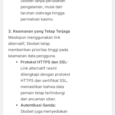
Sbobet tanpa perubahan
pengalaman, mulai dari
taruhan olahraga hingga
permainan kasino.
3. Keamanan yang Tetap Terjaga
Meskipun menggunakan link
alternatif, Sbobet tetap
memberikan prioritas tinggi pada
keamanan data pengguna.
Protokol HTTPS dan SSL:
Link alternatif resmi
dilengkapi dengan protokol
HTTPS dan sertifikat SSL,
memastikan bahwa data
pemain tetap terlindungi
dari ancaman siber.
Autentikasi Ganda:
Sbobet juga menyediakan