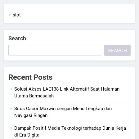
slot
Search
SEARCH
Recent Posts
Solusi Akses LAE138 Link Alternatif Saat Halaman
Utama Bermasalah
Situs Gacor Maxwin dengan Menu Lengkap dan
Navigasi Ringan
Dampak Positif Media Teknologi terhadap Dunia Kerja
di Era Digital