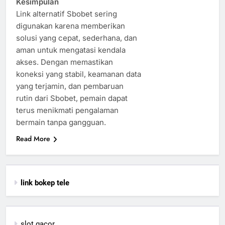
Kesimpulan
Link alternatif Sbobet sering
digunakan karena memberikan
solusi yang cepat, sederhana, dan
aman untuk mengatasi kendala
akses. Dengan memastikan
koneksi yang stabil, keamanan data
yang terjamin, dan pembaruan
rutin dari Sbobet, pemain dapat
terus menikmati pengalaman
bermain tanpa gangguan.
Read More
link bokep tele
slot gacor