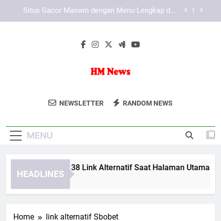
Skip
Dampak Positif Media Teknologi terhadap Dunia
to
Kerja di Era Digital
content
Sistem Integrasi Data pada Platform Lebah4D:
Fondasi Infrastruktur Digital yang Efisien dan
Terukur
Solusi Akses LAE138 Link Alternatif Saat
Halaman Utama Bermasalah
Situs Gacor Maxwin dengan Menu Lengkap dan
Navigasi Ringan
HM News
Dapatkan Berita Dan Update Terkini Dari
Dampak Positif Media Teknologi terhadap Dunia
NEWSLETTER
RANDOM NEWS
Kerja di Era Digital
India Dan Seluruh Dunia Hanya Di HM
Sistem Integrasi Data pada Platform Lebah4D:
News.
Fondasi Infrastruktur Digital yang Efisien dan
MENU
Terukur
lusi Akses LAE138 Link Alternatif Saat Halaman Utama Berm
HEADLINES
Months Ago
Home
link alternatif Sbobet