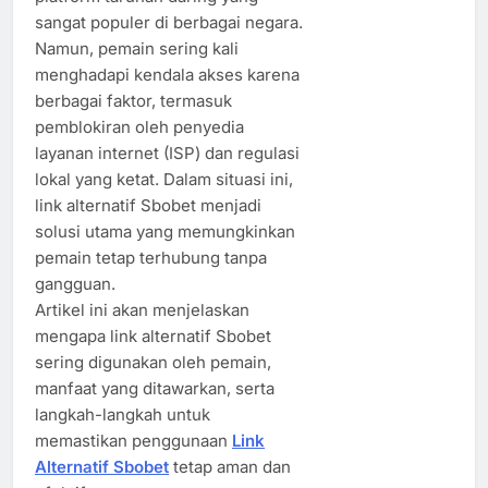
sangat populer di berbagai negara.
Namun, pemain sering kali
menghadapi kendala akses karena
berbagai faktor, termasuk
pemblokiran oleh penyedia
layanan internet (ISP) dan regulasi
lokal yang ketat. Dalam situasi ini,
link alternatif Sbobet menjadi
solusi utama yang memungkinkan
pemain tetap terhubung tanpa
gangguan.
Artikel ini akan menjelaskan
mengapa link alternatif Sbobet
sering digunakan oleh pemain,
manfaat yang ditawarkan, serta
langkah-langkah untuk
memastikan penggunaan
Link
Alternatif Sbobet
tetap aman dan