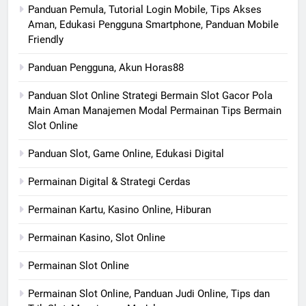
Panduan Pemula, Tutorial Login Mobile, Tips Akses
Aman, Edukasi Pengguna Smartphone, Panduan Mobile
Friendly
Panduan Pengguna, Akun Horas88
Panduan Slot Online Strategi Bermain Slot Gacor Pola
Main Aman Manajemen Modal Permainan Tips Bermain
Slot Online
Panduan Slot, Game Online, Edukasi Digital
Permainan Digital & Strategi Cerdas
Permainan Kartu, Kasino Online, Hiburan
Permainan Kasino, Slot Online
Permainan Slot Online
Permainan Slot Online, Panduan Judi Online, Tips dan