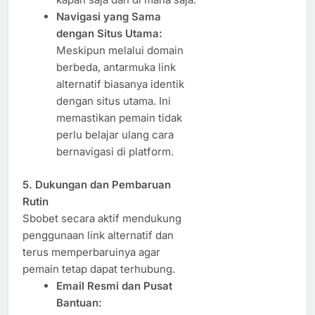
Navigasi yang Sama
dengan Situs Utama:
Meskipun melalui domain
berbeda, antarmuka link
alternatif biasanya identik
dengan situs utama. Ini
memastikan pemain tidak
perlu belajar ulang cara
bernavigasi di platform.
5. Dukungan dan Pembaruan
Rutin
Sbobet secara aktif mendukung
penggunaan link alternatif dan
terus memperbaruinya agar
pemain tetap dapat terhubung.
Email Resmi dan Pusat
Bantuan: