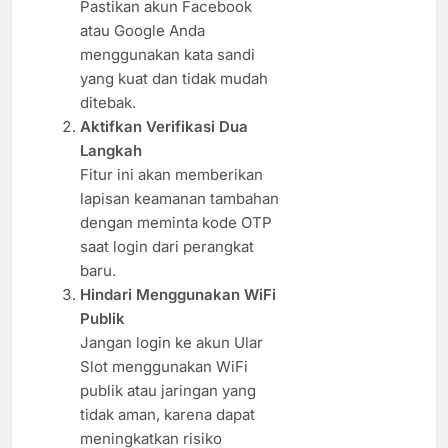
Pastikan akun Facebook
atau Google Anda
menggunakan kata sandi
yang kuat dan tidak mudah
ditebak.
Aktifkan Verifikasi Dua
Langkah
Fitur ini akan memberikan
lapisan keamanan tambahan
dengan meminta kode OTP
saat login dari perangkat
baru.
Hindari Menggunakan WiFi
Publik
Jangan login ke akun Ular
Slot menggunakan WiFi
publik atau jaringan yang
tidak aman, karena dapat
meningkatkan risiko