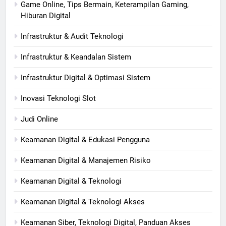
Game Online, Tips Bermain, Keterampilan Gaming,
Hiburan Digital
Infrastruktur & Audit Teknologi
Infrastruktur & Keandalan Sistem
Infrastruktur Digital & Optimasi Sistem
Inovasi Teknologi Slot
Judi Online
Keamanan Digital & Edukasi Pengguna
Keamanan Digital & Manajemen Risiko
Keamanan Digital & Teknologi
Keamanan Digital & Teknologi Akses
Keamanan Siber, Teknologi Digital, Panduan Akses