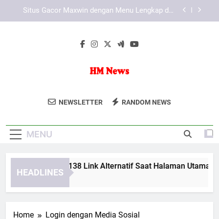
Skip
Dampak Positif Media Teknologi terhadap Dunia
to
Kerja di Era Digital
content
Sistem Integrasi Data pada Platform Lebah4D:
Fondasi Infrastruktur Digital yang Efisien dan
Terukur
Solusi Akses LAE138 Link Alternatif Saat
Halaman Utama Bermasalah
Situs Gacor Maxwin dengan Menu Lengkap dan
Navigasi Ringan
HM News
Dapatkan Berita Dan Update Terkini Dari
Dampak Positif Media Teknologi terhadap Dunia
NEWSLETTER
RANDOM NEWS
Kerja di Era Digital
India Dan Seluruh Dunia Hanya Di HM
Sistem Integrasi Data pada Platform Lebah4D:
News.
Fondasi Infrastruktur Digital yang Efisien dan
MENU
Terukur
olusi Akses LAE138 Link Alternatif Saat Halaman Utama Berm
HEADLINES
 Months Ago
Home
Login dengan Media Sosial