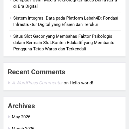
di Era Digital
Sistem Integrasi Data pada Platform Lebah4D: Fondasi
Infrastruktur Digital yang Efisien dan Terukur
Situs Slot Gacor yang Membahas Faktor Psikologis
dalam Bermain Slot:Konten Edukatif yang Membantu
Pengguna Tetap Waras dan Terkendali
Recent Comments
A WordPress Commenter
on
Hello world!
Archives
May 2026
March 2026