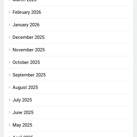
February 2026
January 2026
December 2025
November 2025
October 2025
September 2025
August 2025
July 2025
June 2025
May 2025