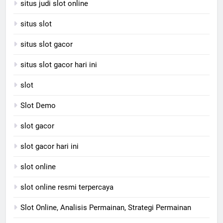
situs judi slot online
situs slot
situs slot gacor
situs slot gacor hari ini
slot
Slot Demo
slot gacor
slot gacor hari ini
slot online
slot online resmi terpercaya
Slot Online, Analisis Permainan, Strategi Permainan