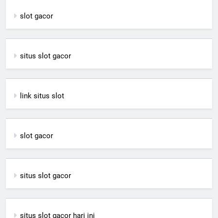
slot gacor
situs slot gacor
link situs slot
slot gacor
situs slot gacor
situs slot gacor hari ini