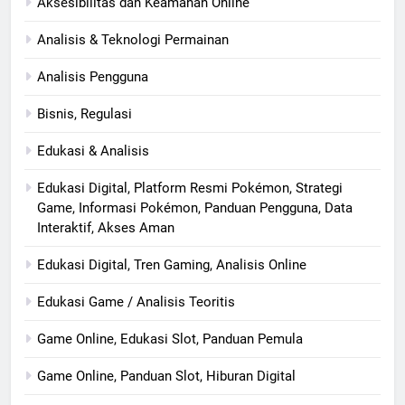
Aksesibilitas dan Keamanan Online
Analisis & Teknologi Permainan
Analisis Pengguna
Bisnis, Regulasi
Edukasi & Analisis
Edukasi Digital, Platform Resmi Pokémon, Strategi
Game, Informasi Pokémon, Panduan Pengguna, Data
Interaktif, Akses Aman
Edukasi Digital, Tren Gaming, Analisis Online
Edukasi Game / Analisis Teoritis
Game Online, Edukasi Slot, Panduan Pemula
Game Online, Panduan Slot, Hiburan Digital