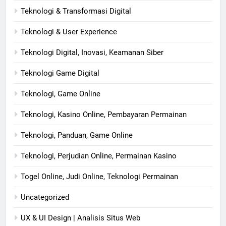
Teknologi & Transformasi Digital
Teknologi & User Experience
Teknologi Digital, Inovasi, Keamanan Siber
Teknologi Game Digital
Teknologi, Game Online
Teknologi, Kasino Online, Pembayaran Permainan
Teknologi, Panduan, Game Online
Teknologi, Perjudian Online, Permainan Kasino
Togel Online, Judi Online, Teknologi Permainan
Uncategorized
UX & UI Design | Analisis Situs Web