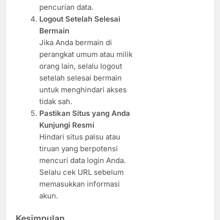
pencurian data.
Logout Setelah Selesai
Bermain
Jika Anda bermain di
perangkat umum atau milik
orang lain, selalu logout
setelah selesai bermain
untuk menghindari akses
tidak sah.
Pastikan Situs yang Anda
Kunjungi Resmi
Hindari situs palsu atau
tiruan yang berpotensi
mencuri data login Anda.
Selalu cek URL sebelum
memasukkan informasi
akun.
Kesimpulan