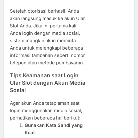
Setelah otorisasi berhasil, Anda
akan langsung masuk ke akun Ular
Slot Anda. Jika ini pertama kali
Anda login dengan media sosial,
sistem mungkin akan meminta
Anda untuk melengkapi beberapa
informasi tambahan seperti nomor
telepon atau metode pembayaran.
Tips Keamanan saat Login
Ular Slot dengan Akun Media
Sosial
Agar akun Anda tetap aman saat
login menggunakan media sosial,
perhatikan beberapa hal berikut:
Gunakan Kata Sandi yang
Kuat