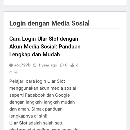
Login dengan Media Sosial
Cara Login Ular Slot dengan
Akun Media Sosial: Panduan
Lengkap dan Mudah
a6c729b
1 year ago
0
6
mins
Pelajari cara login Ular Slot
menggunakan akun media sosial
seperti Facebook dan Google
dengan langkah-langkah mudah
dan aman. Simak panduan
lengkapnya di sini!
Ular Slot
adalah salah satu
platform slot online yang semakin