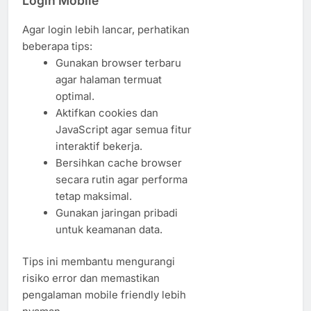
Login Mobile
Agar login lebih lancar, perhatikan
beberapa tips:
Gunakan browser terbaru
agar halaman termuat
optimal.
Aktifkan cookies dan
JavaScript agar semua fitur
interaktif bekerja.
Bersihkan cache browser
secara rutin agar performa
tetap maksimal.
Gunakan jaringan pribadi
untuk keamanan data.
Tips ini membantu mengurangi
risiko error dan memastikan
pengalaman mobile friendly lebih