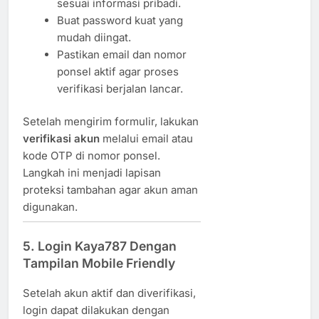
sesuai informasi pribadi.
Buat password kuat yang
mudah diingat.
Pastikan email dan nomor
ponsel aktif agar proses
verifikasi berjalan lancar.
Setelah mengirim formulir, lakukan
verifikasi akun
melalui email atau
kode OTP di nomor ponsel.
Langkah ini menjadi lapisan
proteksi tambahan agar akun aman
digunakan.
5. Login Kaya787 Dengan
Tampilan Mobile Friendly
Setelah akun aktif dan diverifikasi,
login dapat dilakukan dengan