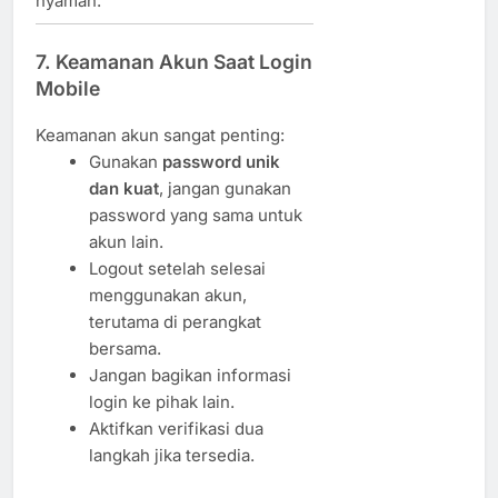
nyaman.
7. Keamanan Akun Saat Login
Mobile
Keamanan akun sangat penting:
Gunakan
password unik
dan kuat
, jangan gunakan
password yang sama untuk
akun lain.
Logout setelah selesai
menggunakan akun,
terutama di perangkat
bersama.
Jangan bagikan informasi
login ke pihak lain.
Aktifkan verifikasi dua
langkah jika tersedia.