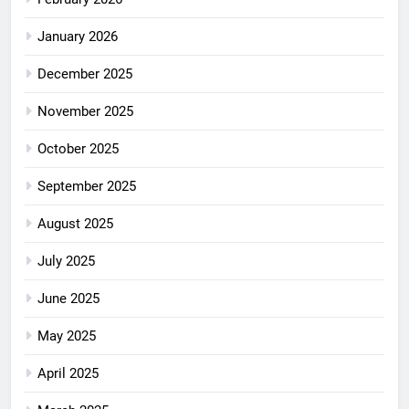
January 2026
December 2025
November 2025
October 2025
September 2025
August 2025
July 2025
June 2025
May 2025
April 2025