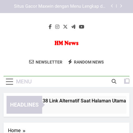
Skip
Dampak Positif Media Teknologi terhadap Dunia
to
Kerja di Era Digital
content
Sistem Integrasi Data pada Platform Lebah4D:
Fondasi Infrastruktur Digital yang Efisien dan
Terukur
Solusi Akses LAE138 Link Alternatif Saat
Halaman Utama Bermasalah
Situs Gacor Maxwin dengan Menu Lengkap dan
Navigasi Ringan
HM News
Dapatkan Berita Dan Update Terkini Dari
Dampak Positif Media Teknologi terhadap Dunia
NEWSLETTER
RANDOM NEWS
Kerja di Era Digital
India Dan Seluruh Dunia Hanya Di HM
Sistem Integrasi Data pada Platform Lebah4D:
News.
Fondasi Infrastruktur Digital yang Efisien dan
MENU
Terukur
lusi Akses LAE138 Link Alternatif Saat Halaman Utama Berm
HEADLINES
Months Ago
Home