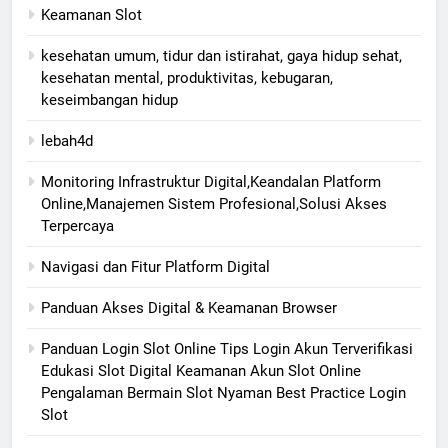
Keamanan Slot
kesehatan umum, tidur dan istirahat, gaya hidup sehat,
kesehatan mental, produktivitas, kebugaran,
keseimbangan hidup
lebah4d
Monitoring Infrastruktur Digital,Keandalan Platform
Online,Manajemen Sistem Profesional,Solusi Akses
Terpercaya
Navigasi dan Fitur Platform Digital
Panduan Akses Digital & Keamanan Browser
Panduan Login Slot Online Tips Login Akun Terverifikasi
Edukasi Slot Digital Keamanan Akun Slot Online
Pengalaman Bermain Slot Nyaman Best Practice Login
Slot