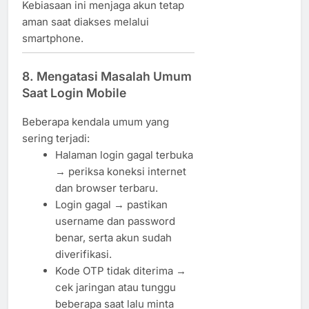
Kebiasaan ini menjaga akun tetap
aman saat diakses melalui
smartphone.
8. Mengatasi Masalah Umum
Saat Login Mobile
Beberapa kendala umum yang
sering terjadi:
Halaman login gagal terbuka
→ periksa koneksi internet
dan browser terbaru.
Login gagal → pastikan
username dan password
benar, serta akun sudah
diverifikasi.
Kode OTP tidak diterima →
cek jaringan atau tunggu
beberapa saat lalu minta