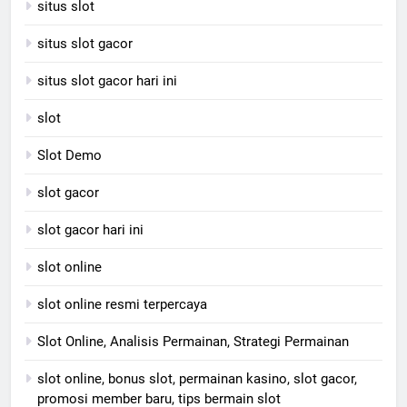
situs slot
situs slot gacor
situs slot gacor hari ini
slot
Slot Demo
slot gacor
slot gacor hari ini
slot online
slot online resmi terpercaya
Slot Online, Analisis Permainan, Strategi Permainan
slot online, bonus slot, permainan kasino, slot gacor,
promosi member baru, tips bermain slot