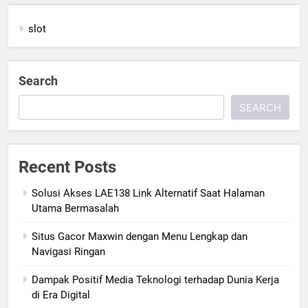
slot
Search
SEARCH
Recent Posts
Solusi Akses LAE138 Link Alternatif Saat Halaman
Utama Bermasalah
Situs Gacor Maxwin dengan Menu Lengkap dan
Navigasi Ringan
Dampak Positif Media Teknologi terhadap Dunia Kerja
di Era Digital