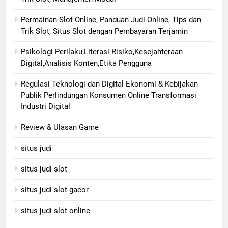
Permainan Slot Online, Panduan Judi Online, Tips dan
Trik Slot, Situs Slot dengan Pembayaran Terjamin
Psikologi Perilaku,Literasi Risiko,Kesejahteraan
Digital,Analisis Konten,Etika Pengguna
Regulasi Teknologi dan Digital Ekonomi & Kebijakan
Publik Perlindungan Konsumen Online Transformasi
Industri Digital
Review & Ulasan Game
situs judi
situs judi slot
situs judi slot gacor
situs judi slot online