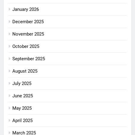
January 2026
December 2025
November 2025
October 2025
September 2025
August 2025
July 2025
June 2025
May 2025
April 2025
March 2025