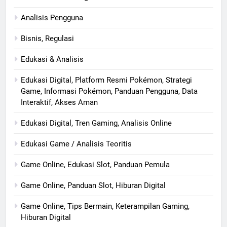
Analisis Pengguna
Bisnis, Regulasi
Edukasi & Analisis
Edukasi Digital, Platform Resmi Pokémon, Strategi
Game, Informasi Pokémon, Panduan Pengguna, Data
Interaktif, Akses Aman
Edukasi Digital, Tren Gaming, Analisis Online
Edukasi Game / Analisis Teoritis
Game Online, Edukasi Slot, Panduan Pemula
Game Online, Panduan Slot, Hiburan Digital
Game Online, Tips Bermain, Keterampilan Gaming,
Hiburan Digital