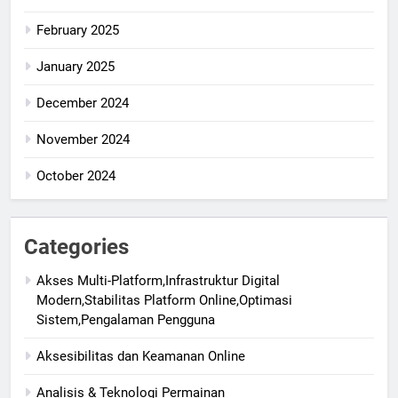
February 2025
January 2025
December 2024
November 2024
October 2024
Categories
Akses Multi-Platform,Infrastruktur Digital
Modern,Stabilitas Platform Online,Optimasi
Sistem,Pengalaman Pengguna
Aksesibilitas dan Keamanan Online
Analisis & Teknologi Permainan