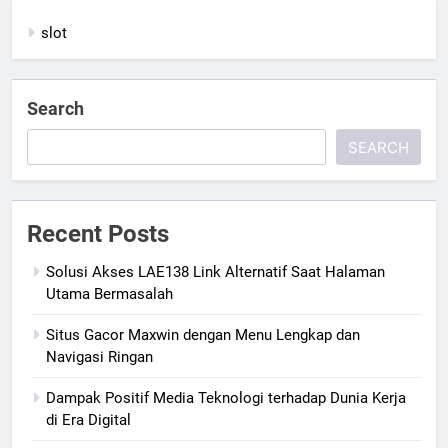
slot
Search
SEARCH
Recent Posts
Solusi Akses LAE138 Link Alternatif Saat Halaman
Utama Bermasalah
Situs Gacor Maxwin dengan Menu Lengkap dan
Navigasi Ringan
Dampak Positif Media Teknologi terhadap Dunia Kerja
di Era Digital