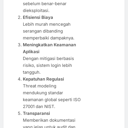
sebelum benar-benar
dieksploitasi.
Efisiensi Biaya
Lebih murah mencegah
serangan dibanding
memperbaiki dampaknya.
Meningkatkan Keamanan
Aplikasi
Dengan mitigasi berbasis
risiko, sistem login lebih
tangguh.
Kepatuhan Regulasi
Threat modeling
mendukung standar
keamanan global seperti ISO
27001 dan NIST.
Transparansi
Memberikan dokumentasi
yang jelas untuk audit dan