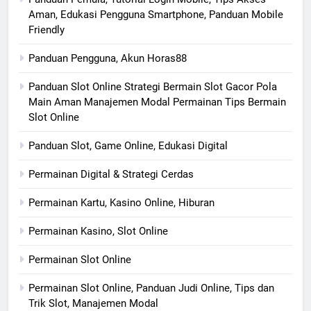
Aman, Edukasi Pengguna Smartphone, Panduan Mobile
Friendly
Panduan Pengguna, Akun Horas88
Panduan Slot Online Strategi Bermain Slot Gacor Pola
Main Aman Manajemen Modal Permainan Tips Bermain
Slot Online
Panduan Slot, Game Online, Edukasi Digital
Permainan Digital & Strategi Cerdas
Permainan Kartu, Kasino Online, Hiburan
Permainan Kasino, Slot Online
Permainan Slot Online
Permainan Slot Online, Panduan Judi Online, Tips dan
Trik Slot, Manajemen Modal