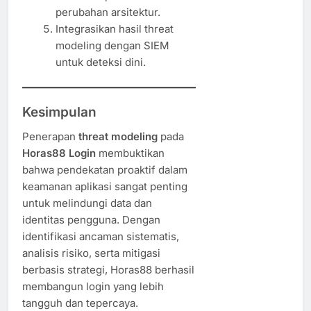
perubahan arsitektur.
Integrasikan hasil threat
modeling dengan SIEM
untuk deteksi dini.
Kesimpulan
Penerapan
threat modeling
pada
Horas88 Login
membuktikan
bahwa pendekatan proaktif dalam
keamanan aplikasi sangat penting
untuk melindungi data dan
identitas pengguna. Dengan
identifikasi ancaman sistematis,
analisis risiko, serta mitigasi
berbasis strategi, Horas88 berhasil
membangun login yang lebih
tangguh dan tepercaya.