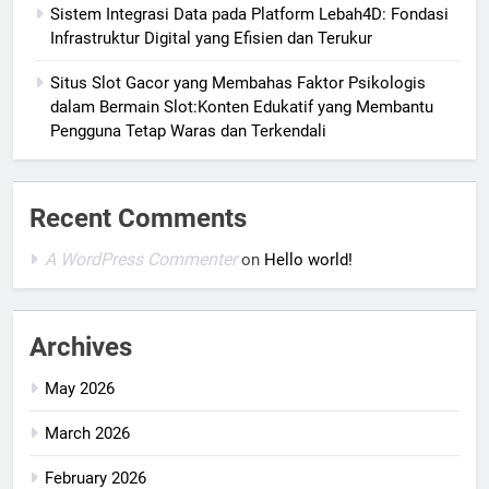
Sistem Integrasi Data pada Platform Lebah4D: Fondasi
Infrastruktur Digital yang Efisien dan Terukur
Situs Slot Gacor yang Membahas Faktor Psikologis
dalam Bermain Slot:Konten Edukatif yang Membantu
Pengguna Tetap Waras dan Terkendali
Recent Comments
A WordPress Commenter
on
Hello world!
Archives
May 2026
March 2026
February 2026