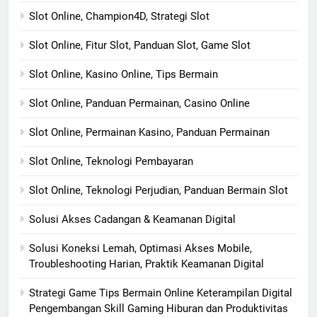
Slot Online, Champion4D, Strategi Slot
Slot Online, Fitur Slot, Panduan Slot, Game Slot
Slot Online, Kasino Online, Tips Bermain
Slot Online, Panduan Permainan, Casino Online
Slot Online, Permainan Kasino, Panduan Permainan
Slot Online, Teknologi Pembayaran
Slot Online, Teknologi Perjudian, Panduan Bermain Slot
Solusi Akses Cadangan & Keamanan Digital
Solusi Koneksi Lemah, Optimasi Akses Mobile,
Troubleshooting Harian, Praktik Keamanan Digital
Strategi Game Tips Bermain Online Keterampilan Digital
Pengembangan Skill Gaming Hiburan dan Produktivitas