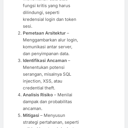
fungsi kritis yang harus
dilindungi, seperti
kredensial login dan token
sesi.
Pemetaan Arsitektur
–
Menggambarkan alur login,
komunikasi antar server,
dan penyimpanan data.
Identifikasi Ancaman
–
Menentukan potensi
serangan, misalnya SQL
injection, XSS, atau
credential theft.
Analisis Risiko
– Menilai
dampak dan probabilitas
ancaman.
Mitigasi
– Menyusun
strategi pertahanan, seperti