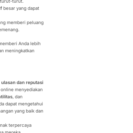
urut-turut.
f
besar yang dapat
ng memberi peluang
pemenang.
emberi Anda lebih
an meningkatkan
a
ulasan dan reputasi
o online menyediakan
tilitas
, dan
da dapat mengetahui
angan yang baik dan
unak terpercaya
ena mereka