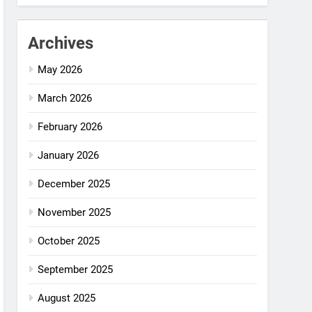
Archives
May 2026
March 2026
February 2026
January 2026
December 2025
November 2025
October 2025
September 2025
August 2025