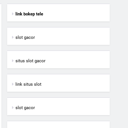
link bokep tele
slot gacor
situs slot gacor
link situs slot
slot gacor