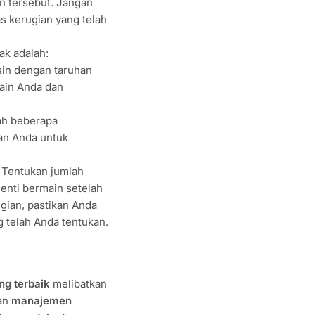
n tersebut. Jangan
s kerugian yang telah
ak adalah:
sin dengan taruhan
ain Anda dan
lah beberapa
an Anda untuk
: Tentukan jumlah
enti bermain setelah
gian, pastikan Anda
 telah Anda tentukan.
ng terbaik
melibatkan
dan
manajemen