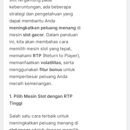
keberuntungan, ada beberapa
strategi dan pengetahuan yang
dapat membantu Anda
meningkatkan peluang menang
di
mesin
slot gacor
. Dalam panduan
ini, kita akan membahas cara
memilih mesin slot yang tepat,
memahami
RTP
(Return to Player),
memanfaatkan
volatilitas
, serta
menggunakan
fitur bonus
untuk
memperbesar peluang Anda
meraih kemenangan.
1.
Pilih Mesin Slot dengan RTP
Tinggi
Salah satu cara terbaik untuk
meningkatkan peluang menang di
slot gacor
adalah dengan memilih