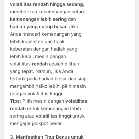
volatilitas rendah hingga sedang
,
memberikan keseimbangan antara
kemenangan lebih sering
dan
hadiah yang cukup besar
. Jika
Anda mencari kemenangan yang
lebih konsisten dan tidak
keberatan dengan hadiah yang
lebih kecil, mesin dengan
volatilitas
rendah
adalah pilihan
yang tepat. Namun, jika Anda
tertarik pada hadiah besar dan siap
mengambil risiko lebih, pilih mesin
dengan volatilitas
tinggi
.
Tips:
Pilih mesin dengan
volatilitas
rendah
untuk kemenangan lebih
sering atau
volatilitas tinggi
untuk
mengejar jackpot besar.
3.
Manfaatkan Fitur Bonus untuk