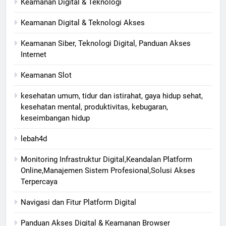
Keamanan Digital & Teknologi
Keamanan Digital & Teknologi Akses
Keamanan Siber, Teknologi Digital, Panduan Akses
Internet
Keamanan Slot
kesehatan umum, tidur dan istirahat, gaya hidup sehat,
kesehatan mental, produktivitas, kebugaran,
keseimbangan hidup
lebah4d
Monitoring Infrastruktur Digital,Keandalan Platform
Online,Manajemen Sistem Profesional,Solusi Akses
Terpercaya
Navigasi dan Fitur Platform Digital
Panduan Akses Digital & Keamanan Browser