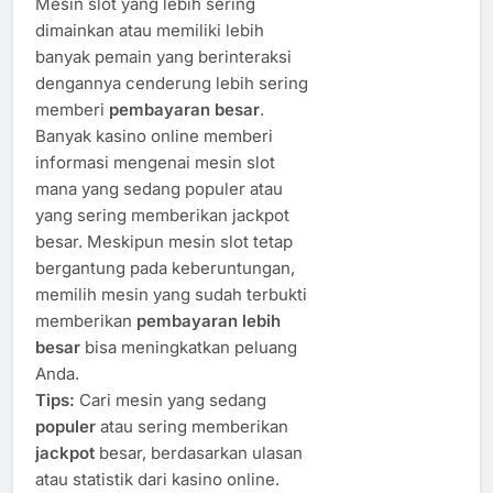
Mesin slot yang lebih sering
dimainkan atau memiliki lebih
banyak pemain yang berinteraksi
dengannya cenderung lebih sering
memberi
pembayaran besar
.
Banyak kasino online memberi
informasi mengenai mesin slot
mana yang sedang populer atau
yang sering memberikan jackpot
besar. Meskipun mesin slot tetap
bergantung pada keberuntungan,
memilih mesin yang sudah terbukti
memberikan
pembayaran lebih
besar
bisa meningkatkan peluang
Anda.
Tips:
Cari mesin yang sedang
populer
atau sering memberikan
jackpot
besar, berdasarkan ulasan
atau statistik dari kasino online.