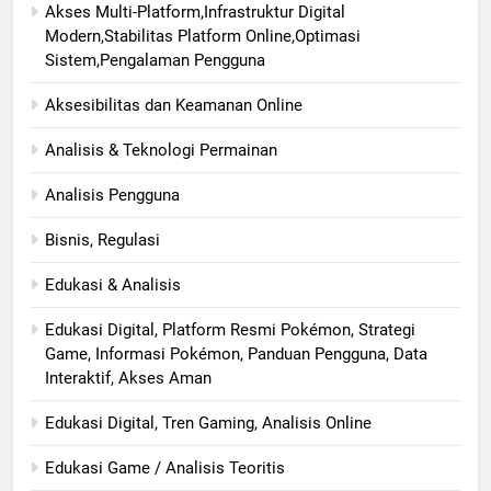
Akses Multi-Platform,Infrastruktur Digital
Modern,Stabilitas Platform Online,Optimasi
Sistem,Pengalaman Pengguna
Aksesibilitas dan Keamanan Online
Analisis & Teknologi Permainan
Analisis Pengguna
Bisnis, Regulasi
Edukasi & Analisis
Edukasi Digital, Platform Resmi Pokémon, Strategi
Game, Informasi Pokémon, Panduan Pengguna, Data
Interaktif, Akses Aman
Edukasi Digital, Tren Gaming, Analisis Online
Edukasi Game / Analisis Teoritis