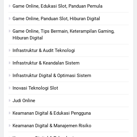
Game Online, Edukasi Slot, Panduan Pemula
Game Online, Panduan Slot, Hiburan Digital
Game Online, Tips Bermain, Keterampilan Gaming,
Hiburan Digital
Infrastruktur & Audit Teknologi
Infrastruktur & Keandalan Sistem
Infrastruktur Digital & Optimasi Sistem
Inovasi Teknologi Slot
Judi Online
Keamanan Digital & Edukasi Pengguna
Keamanan Digital & Manajemen Risiko