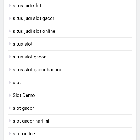
situs judi slot
situs judi slot gacor
situs judi slot online
situs slot
situs slot gacor
situs slot gacor hari ini
slot
Slot Demo
slot gacor
slot gacor hari ini
slot online