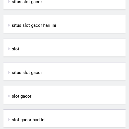
situs slot gacor
situs slot gacor hari ini
slot
situs slot gacor
slot gacor
slot gacor hari ini