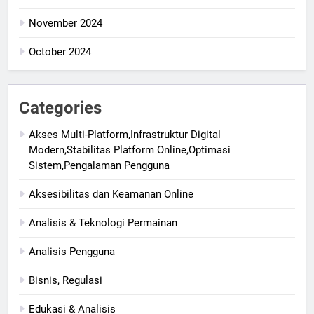
November 2024
October 2024
Categories
Akses Multi-Platform,Infrastruktur Digital
Modern,Stabilitas Platform Online,Optimasi
Sistem,Pengalaman Pengguna
Aksesibilitas dan Keamanan Online
Analisis & Teknologi Permainan
Analisis Pengguna
Bisnis, Regulasi
Edukasi & Analisis