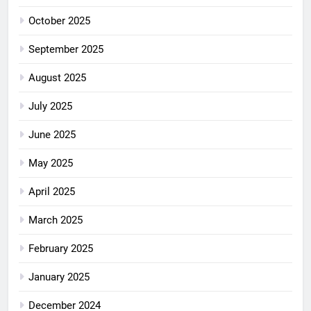
October 2025
September 2025
August 2025
July 2025
June 2025
May 2025
April 2025
March 2025
February 2025
January 2025
December 2024