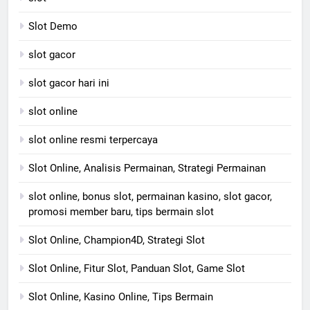
Slot Demo
slot gacor
slot gacor hari ini
slot online
slot online resmi terpercaya
Slot Online, Analisis Permainan, Strategi Permainan
slot online, bonus slot, permainan kasino, slot gacor,
promosi member baru, tips bermain slot
Slot Online, Champion4D, Strategi Slot
Slot Online, Fitur Slot, Panduan Slot, Game Slot
Slot Online, Kasino Online, Tips Bermain