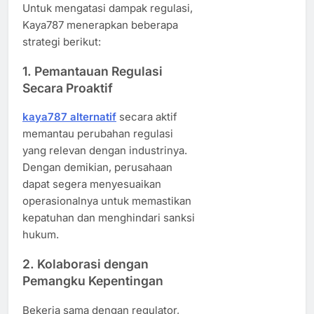
Untuk mengatasi dampak regulasi,
Kaya787 menerapkan beberapa
strategi berikut:
1.
Pemantauan Regulasi
Secara Proaktif
kaya787 alternatif
secara aktif
memantau perubahan regulasi
yang relevan dengan industrinya.
Dengan demikian, perusahaan
dapat segera menyesuaikan
operasionalnya untuk memastikan
kepatuhan dan menghindari sanksi
hukum.
2.
Kolaborasi dengan
Pemangku Kepentingan
Bekerja sama dengan regulator,