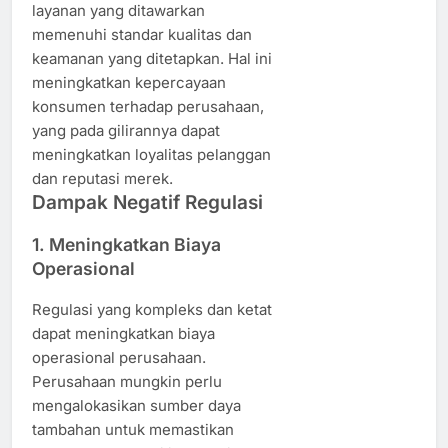
layanan yang ditawarkan
memenuhi standar kualitas dan
keamanan yang ditetapkan. Hal ini
meningkatkan kepercayaan
konsumen terhadap perusahaan,
yang pada gilirannya dapat
meningkatkan loyalitas pelanggan
dan reputasi merek.
Dampak Negatif Regulasi
1.
Meningkatkan Biaya
Operasional
Regulasi yang kompleks dan ketat
dapat meningkatkan biaya
operasional perusahaan.
Perusahaan mungkin perlu
mengalokasikan sumber daya
tambahan untuk memastikan