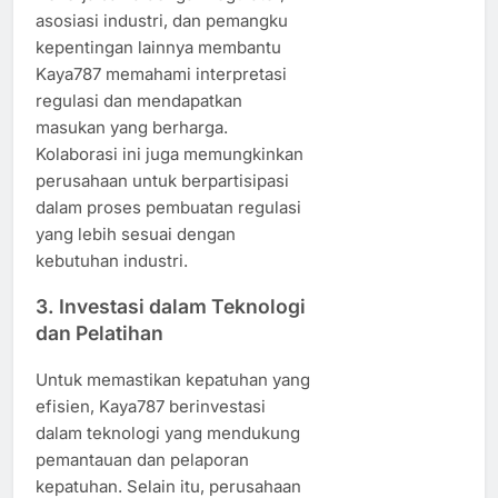
asosiasi industri, dan pemangku
kepentingan lainnya membantu
Kaya787 memahami interpretasi
regulasi dan mendapatkan
masukan yang berharga.
Kolaborasi ini juga memungkinkan
perusahaan untuk berpartisipasi
dalam proses pembuatan regulasi
yang lebih sesuai dengan
kebutuhan industri.
3.
Investasi dalam Teknologi
dan Pelatihan
Untuk memastikan kepatuhan yang
efisien, Kaya787 berinvestasi
dalam teknologi yang mendukung
pemantauan dan pelaporan
kepatuhan. Selain itu, perusahaan