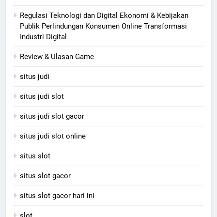
Regulasi Teknologi dan Digital Ekonomi & Kebijakan
Publik Perlindungan Konsumen Online Transformasi
Industri Digital
Review & Ulasan Game
situs judi
situs judi slot
situs judi slot gacor
situs judi slot online
situs slot
situs slot gacor
situs slot gacor hari ini
slot