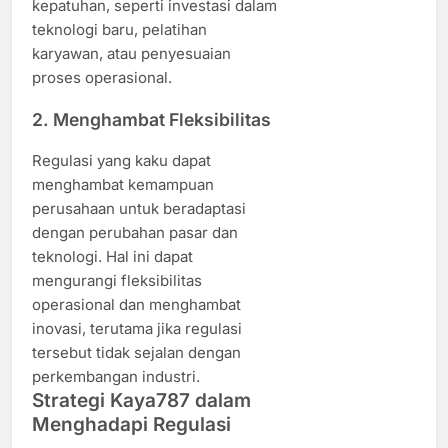
kepatuhan, seperti investasi dalam
teknologi baru, pelatihan
karyawan, atau penyesuaian
proses operasional.
2.
Menghambat Fleksibilitas
Regulasi yang kaku dapat
menghambat kemampuan
perusahaan untuk beradaptasi
dengan perubahan pasar dan
teknologi. Hal ini dapat
mengurangi fleksibilitas
operasional dan menghambat
inovasi, terutama jika regulasi
tersebut tidak sejalan dengan
perkembangan industri.
Strategi Kaya787 dalam
Menghadapi Regulasi