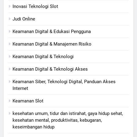
Inovasi Teknologi Slot
Judi Online
Keamanan Digital & Edukasi Pengguna
Keamanan Digital & Manajemen Risiko
Keamanan Digital & Teknologi
Keamanan Digital & Teknologi Akses
Keamanan Siber, Teknologi Digital, Panduan Akses
Internet
Keamanan Slot
kesehatan umum, tidur dan istirahat, gaya hidup sehat,
kesehatan mental, produktivitas, kebugaran,
keseimbangan hidup