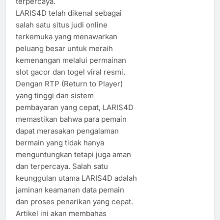
terpercaya.
LARIS4D telah dikenal sebagai
salah satu situs judi online
terkemuka yang menawarkan
peluang besar untuk meraih
kemenangan melalui permainan
slot gacor dan togel viral resmi.
Dengan RTP (Return to Player)
yang tinggi dan sistem
pembayaran yang cepat, LARIS4D
memastikan bahwa para pemain
dapat merasakan pengalaman
bermain yang tidak hanya
menguntungkan tetapi juga aman
dan terpercaya. Salah satu
keunggulan utama LARIS4D adalah
jaminan keamanan data pemain
dan proses penarikan yang cepat.
Artikel ini akan membahas