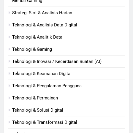
Mental Gaming
Strategi Slot & Analisis Harian
Teknologi & Analisis Data Digital
Teknologi & Analitik Data
Teknologi & Gaming
Teknologi & Inovasi / Kecerdasan Buatan (AI)
Teknologi & Keamanan Digital
Teknologi & Pengalaman Pengguna
Teknologi & Permainan
Teknologi & Solusi Digital
Teknologi & Transformasi Digital