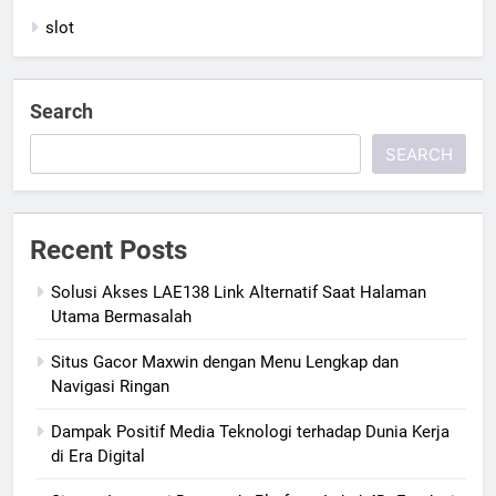
slot
Search
SEARCH
Recent Posts
Solusi Akses LAE138 Link Alternatif Saat Halaman
Utama Bermasalah
Situs Gacor Maxwin dengan Menu Lengkap dan
Navigasi Ringan
Dampak Positif Media Teknologi terhadap Dunia Kerja
di Era Digital