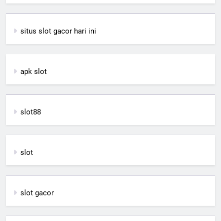
situs slot gacor hari ini
apk slot
slot88
slot
slot gacor