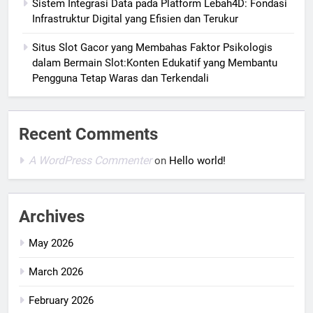
Sistem Integrasi Data pada Platform Lebah4D: Fondasi
Infrastruktur Digital yang Efisien dan Terukur
Situs Slot Gacor yang Membahas Faktor Psikologis
dalam Bermain Slot:Konten Edukatif yang Membantu
Pengguna Tetap Waras dan Terkendali
Recent Comments
A WordPress Commenter
on
Hello world!
Archives
May 2026
March 2026
February 2026