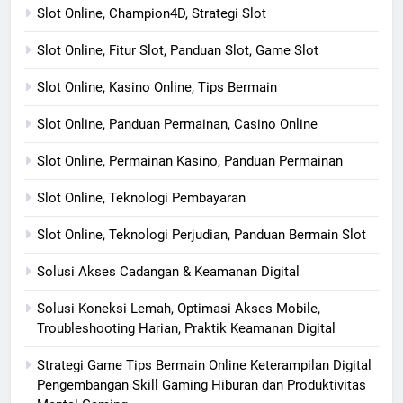
Slot Online, Champion4D, Strategi Slot
Slot Online, Fitur Slot, Panduan Slot, Game Slot
Slot Online, Kasino Online, Tips Bermain
Slot Online, Panduan Permainan, Casino Online
Slot Online, Permainan Kasino, Panduan Permainan
Slot Online, Teknologi Pembayaran
Slot Online, Teknologi Perjudian, Panduan Bermain Slot
Solusi Akses Cadangan & Keamanan Digital
Solusi Koneksi Lemah, Optimasi Akses Mobile,
Troubleshooting Harian, Praktik Keamanan Digital
Strategi Game Tips Bermain Online Keterampilan Digital
Pengembangan Skill Gaming Hiburan dan Produktivitas