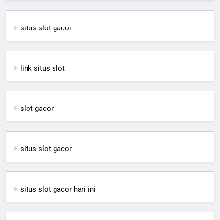
situs slot gacor
link situs slot
slot gacor
situs slot gacor
situs slot gacor hari ini