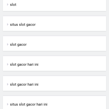
slot
situs slot gacor
slot gacor
slot gacor hari ini
slot gacor hari ini
situs slot gacor hari ini