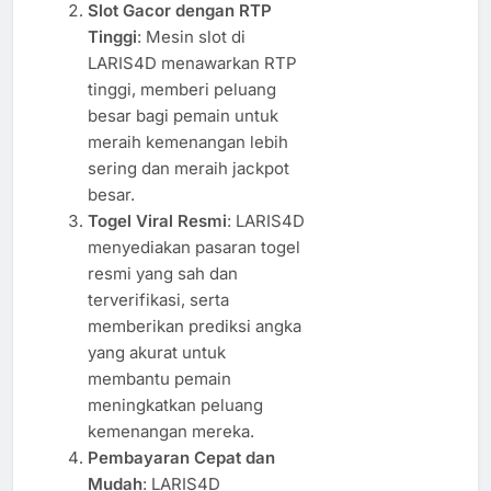
Slot Gacor dengan RTP
Tinggi
: Mesin slot di
LARIS4D menawarkan RTP
tinggi, memberi peluang
besar bagi pemain untuk
meraih kemenangan lebih
sering dan meraih jackpot
besar.
Togel Viral Resmi
: LARIS4D
menyediakan pasaran togel
resmi yang sah dan
terverifikasi, serta
memberikan prediksi angka
yang akurat untuk
membantu pemain
meningkatkan peluang
kemenangan mereka.
Pembayaran Cepat dan
Mudah
: LARIS4D