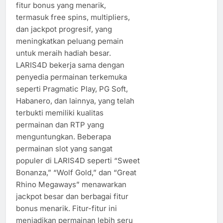
fitur bonus yang menarik,
termasuk free spins, multipliers,
dan jackpot progresif, yang
meningkatkan peluang pemain
untuk meraih hadiah besar.
LARIS4D bekerja sama dengan
penyedia permainan terkemuka
seperti Pragmatic Play, PG Soft,
Habanero, dan lainnya, yang telah
terbukti memiliki kualitas
permainan dan RTP yang
menguntungkan. Beberapa
permainan slot yang sangat
populer di LARIS4D seperti “Sweet
Bonanza,” “Wolf Gold,” dan “Great
Rhino Megaways” menawarkan
jackpot besar dan berbagai fitur
bonus menarik. Fitur-fitur ini
menjadikan permainan lebih seru