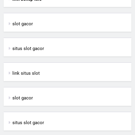
slot gacor
situs slot gacor
link situs slot
slot gacor
situs slot gacor