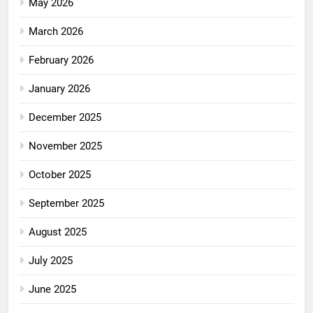
May 2026
March 2026
February 2026
January 2026
December 2025
November 2025
October 2025
September 2025
August 2025
July 2025
June 2025