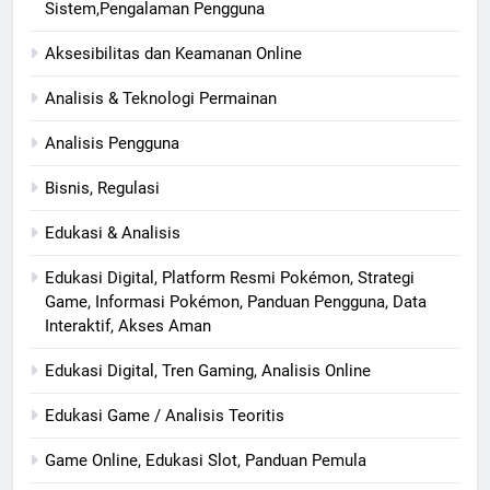
Sistem,Pengalaman Pengguna
Aksesibilitas dan Keamanan Online
Analisis & Teknologi Permainan
Analisis Pengguna
Bisnis, Regulasi
Edukasi & Analisis
Edukasi Digital, Platform Resmi Pokémon, Strategi
Game, Informasi Pokémon, Panduan Pengguna, Data
Interaktif, Akses Aman
Edukasi Digital, Tren Gaming, Analisis Online
Edukasi Game / Analisis Teoritis
Game Online, Edukasi Slot, Panduan Pemula