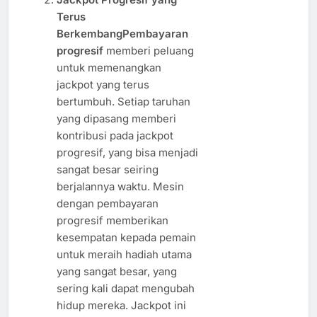
Terus
Berkembang
Pembayaran
progresif
memberi peluang
untuk memenangkan
jackpot yang terus
bertumbuh. Setiap taruhan
yang dipasang memberi
kontribusi pada jackpot
progresif, yang bisa menjadi
sangat besar seiring
berjalannya waktu. Mesin
dengan pembayaran
progresif memberikan
kesempatan kepada pemain
untuk meraih hadiah utama
yang sangat besar, yang
sering kali dapat mengubah
hidup mereka. Jackpot ini