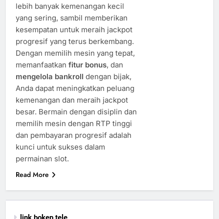
lebih banyak kemenangan kecil
yang sering, sambil memberikan
kesempatan untuk meraih jackpot
progresif yang terus berkembang.
Dengan memilih mesin yang tepat,
memanfaatkan
fitur bonus
, dan
mengelola bankroll
dengan bijak,
Anda dapat meningkatkan peluang
kemenangan dan meraih jackpot
besar. Bermain dengan disiplin dan
memilih mesin dengan RTP tinggi
dan pembayaran progresif adalah
kunci untuk sukses dalam
permainan slot.
Read More
link bokep tele