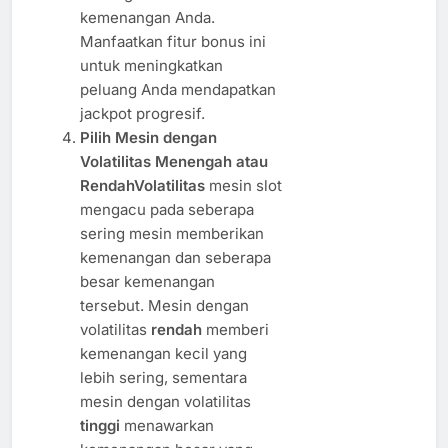
kemenangan Anda.
Manfaatkan fitur bonus ini
untuk meningkatkan
peluang Anda mendapatkan
jackpot progresif.
Pilih Mesin dengan
Volatilitas Menengah atau
Rendah
Volatilitas
mesin slot
mengacu pada seberapa
sering mesin memberikan
kemenangan dan seberapa
besar kemenangan
tersebut. Mesin dengan
volatilitas
rendah
memberi
kemenangan kecil yang
lebih sering, sementara
mesin dengan volatilitas
tinggi
menawarkan