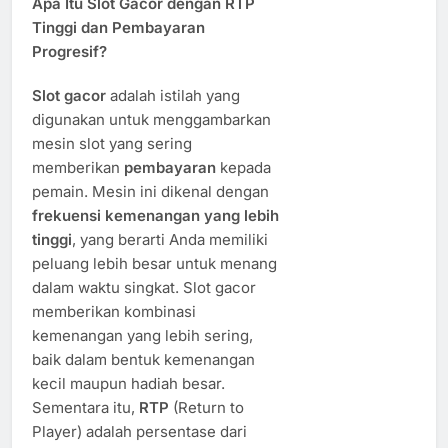
Apa Itu Slot Gacor dengan RTP
Tinggi dan Pembayaran
Progresif?
Slot gacor
adalah istilah yang
digunakan untuk menggambarkan
mesin slot yang sering
memberikan
pembayaran
kepada
pemain. Mesin ini dikenal dengan
frekuensi kemenangan yang lebih
tinggi
, yang berarti Anda memiliki
peluang lebih besar untuk menang
dalam waktu singkat. Slot gacor
memberikan kombinasi
kemenangan yang lebih sering,
baik dalam bentuk kemenangan
kecil maupun hadiah besar.
Sementara itu,
RTP
(Return to
Player) adalah persentase dari