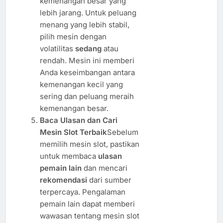
kemenangan besar yang
lebih jarang. Untuk peluang
menang yang lebih stabil,
pilih mesin dengan
volatilitas
sedang
atau
rendah. Mesin ini memberi
Anda keseimbangan antara
kemenangan kecil yang
sering dan peluang meraih
kemenangan besar.
Baca Ulasan dan Cari
Mesin Slot Terbaik
Sebelum
memilih mesin slot, pastikan
untuk membaca
ulasan
pemain lain
dan mencari
rekomendasi
dari sumber
terpercaya. Pengalaman
pemain lain dapat memberi
wawasan tentang mesin slot