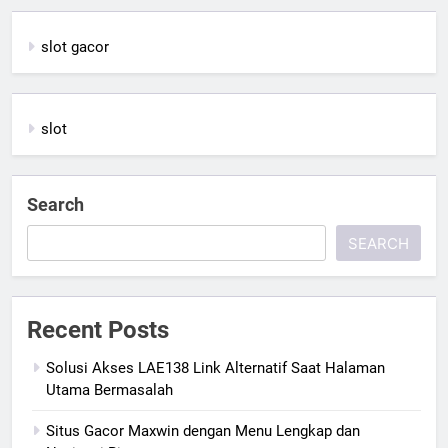
slot gacor
slot
Search
SEARCH
Recent Posts
Solusi Akses LAE138 Link Alternatif Saat Halaman
Utama Bermasalah
Situs Gacor Maxwin dengan Menu Lengkap dan