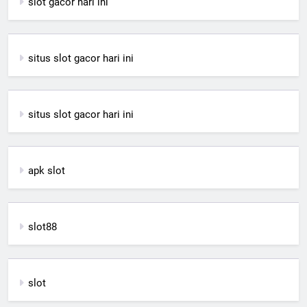
slot gacor hari ini
situs slot gacor hari ini
situs slot gacor hari ini
apk slot
slot88
slot