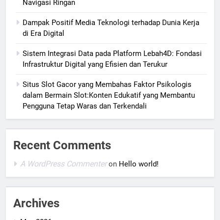
Navigasi Ringan
Dampak Positif Media Teknologi terhadap Dunia Kerja
di Era Digital
Sistem Integrasi Data pada Platform Lebah4D: Fondasi
Infrastruktur Digital yang Efisien dan Terukur
Situs Slot Gacor yang Membahas Faktor Psikologis
dalam Bermain Slot:Konten Edukatif yang Membantu
Pengguna Tetap Waras dan Terkendali
Recent Comments
A WordPress Commenter
on
Hello world!
Archives