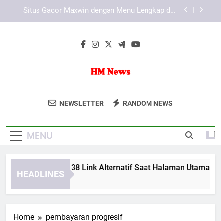
Skip
Dampak Positif Media Teknologi terhadap Dunia
to
Kerja di Era Digital
content
Sistem Integrasi Data pada Platform Lebah4D:
Fondasi Infrastruktur Digital yang Efisien dan
Terukur
Solusi Akses LAE138 Link Alternatif Saat
Halaman Utama Bermasalah
Situs Gacor Maxwin dengan Menu Lengkap dan
Navigasi Ringan
HM News
Dapatkan Berita Dan Update Terkini Dari
Dampak Positif Media Teknologi terhadap Dunia
NEWSLETTER
RANDOM NEWS
Kerja di Era Digital
India Dan Seluruh Dunia Hanya Di HM
Sistem Integrasi Data pada Platform Lebah4D:
News.
Fondasi Infrastruktur Digital yang Efisien dan
MENU
Terukur
lusi Akses LAE138 Link Alternatif Saat Halaman Utama Berma
HEADLINES
onths Ago
Home
pembayaran progresif