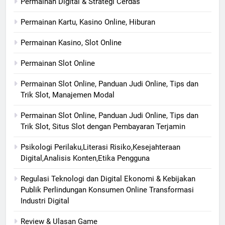
Permainan Digital & Strategi Cerdas
Permainan Kartu, Kasino Online, Hiburan
Permainan Kasino, Slot Online
Permainan Slot Online
Permainan Slot Online, Panduan Judi Online, Tips dan
Trik Slot, Manajemen Modal
Permainan Slot Online, Panduan Judi Online, Tips dan
Trik Slot, Situs Slot dengan Pembayaran Terjamin
Psikologi Perilaku,Literasi Risiko,Kesejahteraan
Digital,Analisis Konten,Etika Pengguna
Regulasi Teknologi dan Digital Ekonomi & Kebijakan
Publik Perlindungan Konsumen Online Transformasi
Industri Digital
Review & Ulasan Game