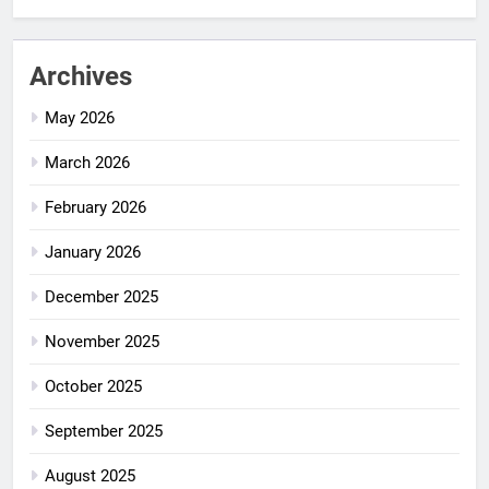
Archives
May 2026
March 2026
February 2026
January 2026
December 2025
November 2025
October 2025
September 2025
August 2025