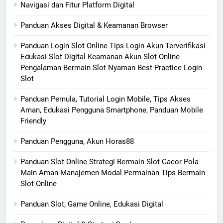
Navigasi dan Fitur Platform Digital
Panduan Akses Digital & Keamanan Browser
Panduan Login Slot Online Tips Login Akun Terverifikasi
Edukasi Slot Digital Keamanan Akun Slot Online
Pengalaman Bermain Slot Nyaman Best Practice Login
Slot
Panduan Pemula, Tutorial Login Mobile, Tips Akses
Aman, Edukasi Pengguna Smartphone, Panduan Mobile
Friendly
Panduan Pengguna, Akun Horas88
Panduan Slot Online Strategi Bermain Slot Gacor Pola
Main Aman Manajemen Modal Permainan Tips Bermain
Slot Online
Panduan Slot, Game Online, Edukasi Digital