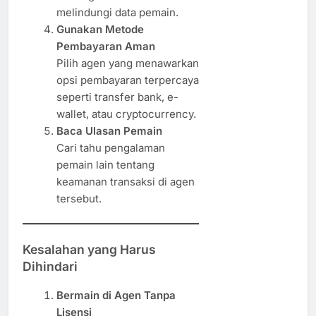
melindungi data pemain.
Gunakan Metode
Pembayaran Aman
Pilih agen yang menawarkan
opsi pembayaran terpercaya
seperti transfer bank, e-
wallet, atau cryptocurrency.
Baca Ulasan Pemain
Cari tahu pengalaman
pemain lain tentang
keamanan transaksi di agen
tersebut.
Kesalahan yang Harus
Dihindari
Bermain di Agen Tanpa
Lisensi