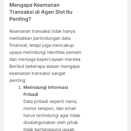
Mengapa Keamanan
Transaksi di Agen Slot Itu
Penting?
Keamanan transaksi tidak hanya
melibatkan perlindungan data
finansial, tetapi juga mencakup
upaya melindungi identitas pemain
dan menjaga kepercayaan mereka.
Berikut beberapa alasan mengapa
keamanan transaksi sangat
penting:
Melindungi Informasi
Pribadi
Data pribadi seperti nama,
nomor telepon, dan email
harus terlindungi agar tidak
disalahgunakan oleh pihak
tidak bertanggung jawab.