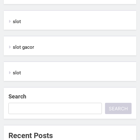
slot
slot gacor
slot
Search
SEARCH
Recent Posts