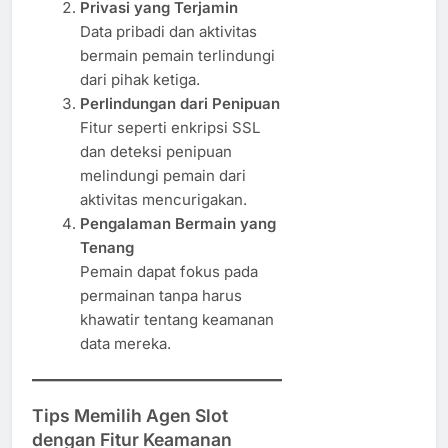
Privasi yang Terjamin
Data pribadi dan aktivitas
bermain pemain terlindungi
dari pihak ketiga.
Perlindungan dari Penipuan
Fitur seperti enkripsi SSL
dan deteksi penipuan
melindungi pemain dari
aktivitas mencurigakan.
Pengalaman Bermain yang
Tenang
Pemain dapat fokus pada
permainan tanpa harus
khawatir tentang keamanan
data mereka.
Tips Memilih Agen Slot
dengan Fitur Keamanan