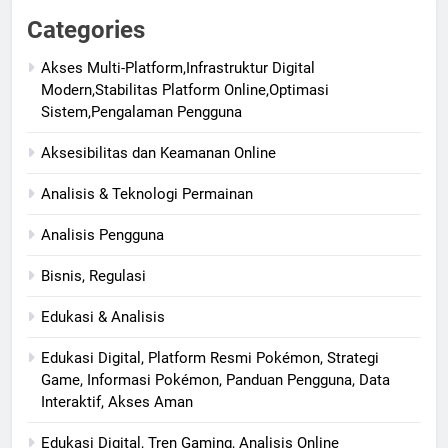
Categories
Akses Multi-Platform,Infrastruktur Digital
Modern,Stabilitas Platform Online,Optimasi
Sistem,Pengalaman Pengguna
Aksesibilitas dan Keamanan Online
Analisis & Teknologi Permainan
Analisis Pengguna
Bisnis, Regulasi
Edukasi & Analisis
Edukasi Digital, Platform Resmi Pokémon, Strategi
Game, Informasi Pokémon, Panduan Pengguna, Data
Interaktif, Akses Aman
Edukasi Digital, Tren Gaming, Analisis Online