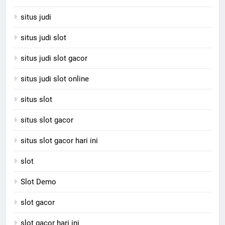
situs judi
situs judi slot
situs judi slot gacor
situs judi slot online
situs slot
situs slot gacor
situs slot gacor hari ini
slot
Slot Demo
slot gacor
slot gacor hari ini