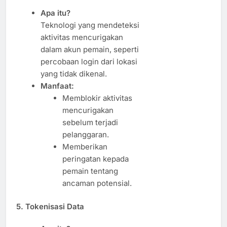
Apa itu?
Teknologi yang mendeteksi
aktivitas mencurigakan
dalam akun pemain, seperti
percobaan login dari lokasi
yang tidak dikenal.
Manfaat:
Memblokir aktivitas
mencurigakan
sebelum terjadi
pelanggaran.
Memberikan
peringatan kepada
pemain tentang
ancaman potensial.
5. Tokenisasi Data