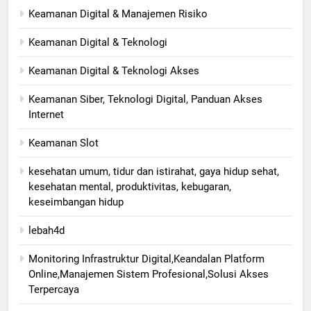
Keamanan Digital & Manajemen Risiko
Keamanan Digital & Teknologi
Keamanan Digital & Teknologi Akses
Keamanan Siber, Teknologi Digital, Panduan Akses
Internet
Keamanan Slot
kesehatan umum, tidur dan istirahat, gaya hidup sehat,
kesehatan mental, produktivitas, kebugaran,
keseimbangan hidup
lebah4d
Monitoring Infrastruktur Digital,Keandalan Platform
Online,Manajemen Sistem Profesional,Solusi Akses
Terpercaya