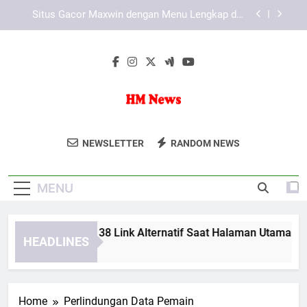
Skip
Dampak Positif Media Teknologi terhadap Dunia
to
Kerja di Era Digital
content
Sistem Integrasi Data pada Platform Lebah4D:
Fondasi Infrastruktur Digital yang Efisien dan
Terukur
Solusi Akses LAE138 Link Alternatif Saat
Halaman Utama Bermasalah
Situs Gacor Maxwin dengan Menu Lengkap dan
Navigasi Ringan
HM News
Dapatkan Berita Dan Update Terkini Dari
Dampak Positif Media Teknologi terhadap Dunia
NEWSLETTER
RANDOM NEWS
Kerja di Era Digital
India Dan Seluruh Dunia Hanya Di HM
Sistem Integrasi Data pada Platform Lebah4D:
News.
Fondasi Infrastruktur Digital yang Efisien dan
MENU
Terukur
lusi Akses LAE138 Link Alternatif Saat Halaman Utama Berm
HEADLINES
Months Ago
Home
Perlindungan Data Pemain