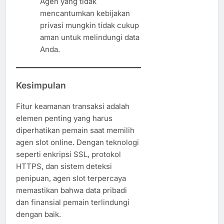
Agen yang tidak
mencantumkan kebijakan
privasi mungkin tidak cukup
aman untuk melindungi data
Anda.
Kesimpulan
Fitur keamanan transaksi adalah
elemen penting yang harus
diperhatikan pemain saat memilih
agen slot online. Dengan teknologi
seperti enkripsi SSL, protokol
HTTPS, dan sistem deteksi
penipuan, agen slot terpercaya
memastikan bahwa data pribadi
dan finansial pemain terlindungi
dengan baik.