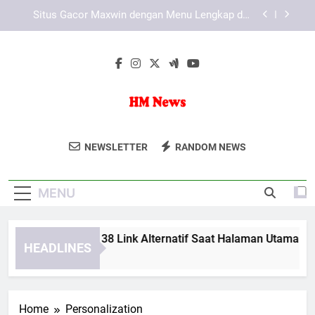
Skip
Dampak Positif Media Teknologi terhadap Dunia
to
Kerja di Era Digital
content
Sistem Integrasi Data pada Platform Lebah4D:
Fondasi Infrastruktur Digital yang Efisien dan
Terukur
Solusi Akses LAE138 Link Alternatif Saat
Halaman Utama Bermasalah
Situs Gacor Maxwin dengan Menu Lengkap dan
Navigasi Ringan
HM News
Dapatkan Berita Dan Update Terkini Dari
Dampak Positif Media Teknologi terhadap Dunia
NEWSLETTER
RANDOM NEWS
Kerja di Era Digital
India Dan Seluruh Dunia Hanya Di HM
Sistem Integrasi Data pada Platform Lebah4D:
News.
Fondasi Infrastruktur Digital yang Efisien dan
MENU
Terukur
lusi Akses LAE138 Link Alternatif Saat Halaman Utama Berma
HEADLINES
onths Ago
Home
Personalization