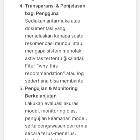
Transparansi & Penjelasan
bagi Pengguna
Sediakan antarmuka atau
dokumentasi yang
menjelaskan kenapa suatu
rekomendasi muncul atau
mengapa sistem menolak
aktivitas tertentu (jika ada).
Fitur “why-this-
recommendation” atau log
sederhana bisa membantu.
Pengujian & Monitoring
Berkelanjutan
Lakukan evaluasi akurasi
model, monitoring bias,
pengujian keamanan model,
serta pengawasan performa
secara terus-menerus.