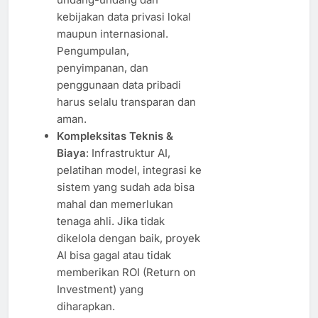
kebijakan data privasi lokal
maupun internasional.
Pengumpulan,
penyimpanan, dan
penggunaan data pribadi
harus selalu transparan dan
aman.
Kompleksitas Teknis &
Biaya
: Infrastruktur AI,
pelatihan model, integrasi ke
sistem yang sudah ada bisa
mahal dan memerlukan
tenaga ahli. Jika tidak
dikelola dengan baik, proyek
AI bisa gagal atau tidak
memberikan ROI (Return on
Investment) yang
diharapkan.