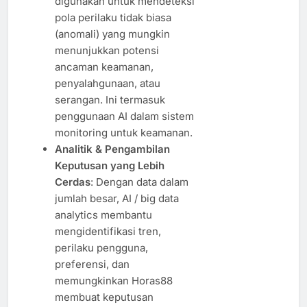
digunakan untuk mendeteksi
pola perilaku tidak biasa
(anomali) yang mungkin
menunjukkan potensi
ancaman keamanan,
penyalahgunaan, atau
serangan. Ini termasuk
penggunaan AI dalam sistem
monitoring untuk keamanan.
Analitik & Pengambilan
Keputusan yang Lebih
Cerdas
: Dengan data dalam
jumlah besar, AI / big data
analytics membantu
mengidentifikasi tren,
perilaku pengguna,
preferensi, dan
memungkinkan Horas88
membuat keputusan