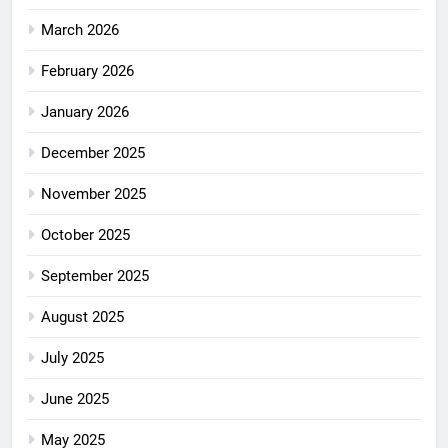
March 2026
February 2026
January 2026
December 2025
November 2025
October 2025
September 2025
August 2025
July 2025
June 2025
May 2025