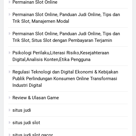
Permainan Slot Online
Permainan Slot Online, Panduan Judi Online, Tips dan
Trik Slot, Manajemen Modal
Permainan Slot Online, Panduan Judi Online, Tips dan
Trik Slot, Situs Slot dengan Pembayaran Terjamin
Psikologi Perilaku,Literasi Risiko,Kesejahteraan
Digital,Analisis Konten,Etika Pengguna
Regulasi Teknologi dan Digital Ekonomi & Kebijakan
Publik Perlindungan Konsumen Online Transformasi
Industri Digital
Review & Ulasan Game
situs judi
situs judi slot
situs judi slot gacor