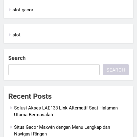
slot gacor
slot
Search
SEARCH
Recent Posts
Solusi Akses LAE138 Link Alternatif Saat Halaman
Utama Bermasalah
Situs Gacor Maxwin dengan Menu Lengkap dan
Navigasi Ringan