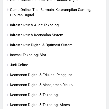
Game Online, Tips Bermain, Keterampilan Gaming,
Hiburan Digital
Infrastruktur & Audit Teknologi
Infrastruktur & Keandalan Sistem
Infrastruktur Digital & Optimasi Sistem
Inovasi Teknologi Slot
Judi Online
Keamanan Digital & Edukasi Pengguna
Keamanan Digital & Manajemen Risiko
Keamanan Digital & Teknologi
Keamanan Digital & Teknologi Akses