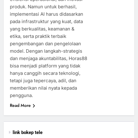
produk. Namun untuk berhasil,
implementasi AI harus didasarkan
pada infrastruktur yang kuat, data
yang berkualitas, keamanan &
etika, serta praktik terbaik
pengembangan dan pengelolaan
model. Dengan langkah-strategis
dan menjaga akuntabilitas, Horas88
bisa menjadi platform yang tidak
hanya canggih secara teknologi,
tetapi juga tepercaya, adil, dan
memberikan nilai nyata kepada
pengguna.
Read More
link bokep tele