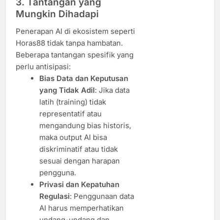
3. Tantangan yang
Mungkin Dihadapi
Penerapan AI di ekosistem seperti
Horas88 tidak tanpa hambatan.
Beberapa tantangan spesifik yang
perlu antisipasi:
Bias Data dan Keputusan
yang Tidak Adil
: Jika data
latih (training) tidak
representatif atau
mengandung bias historis,
maka output AI bisa
diskriminatif atau tidak
sesuai dengan harapan
pengguna.
Privasi dan Kepatuhan
Regulasi
: Penggunaan data
AI harus memperhatikan
undang-undang dan