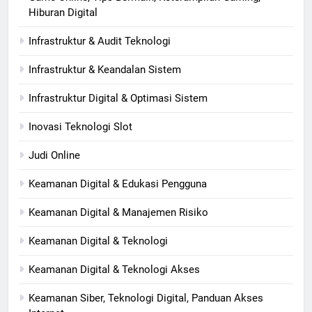
Hiburan Digital
Infrastruktur & Audit Teknologi
Infrastruktur & Keandalan Sistem
Infrastruktur Digital & Optimasi Sistem
Inovasi Teknologi Slot
Judi Online
Keamanan Digital & Edukasi Pengguna
Keamanan Digital & Manajemen Risiko
Keamanan Digital & Teknologi
Keamanan Digital & Teknologi Akses
Keamanan Siber, Teknologi Digital, Panduan Akses