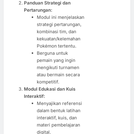
Panduan Strategi dan
Pertarungan:
Modul ini menjelaskan
strategi pertarungan,
kombinasi tim, dan
kekuatan/kelemahan
Pokémon tertentu.
Berguna untuk
pemain yang ingin
mengikuti turnamen
atau bermain secara
kompetitif.
Modul Edukasi dan Kuis
Interaktif:
Menyajikan referensi
dalam bentuk latihan
interaktif, kuis, dan
materi pembelajaran
digital.