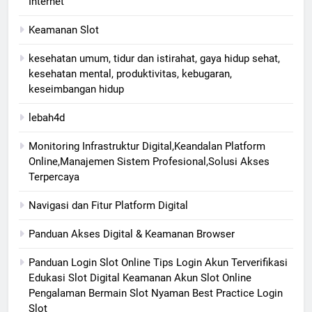
Internet
Keamanan Slot
kesehatan umum, tidur dan istirahat, gaya hidup sehat,
kesehatan mental, produktivitas, kebugaran,
keseimbangan hidup
lebah4d
Monitoring Infrastruktur Digital,Keandalan Platform
Online,Manajemen Sistem Profesional,Solusi Akses
Terpercaya
Navigasi dan Fitur Platform Digital
Panduan Akses Digital & Keamanan Browser
Panduan Login Slot Online Tips Login Akun Terverifikasi
Edukasi Slot Digital Keamanan Akun Slot Online
Pengalaman Bermain Slot Nyaman Best Practice Login
Slot