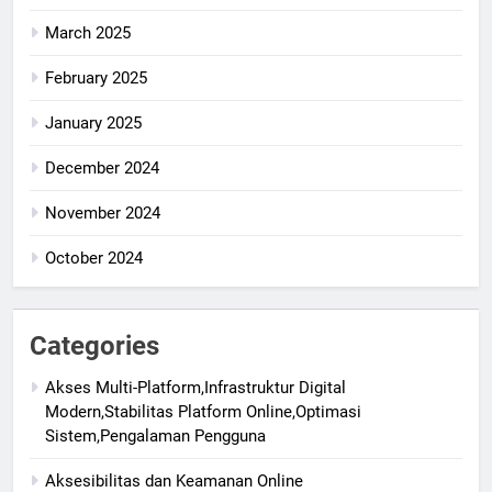
March 2025
February 2025
January 2025
December 2024
November 2024
October 2024
Categories
Akses Multi-Platform,Infrastruktur Digital
Modern,Stabilitas Platform Online,Optimasi
Sistem,Pengalaman Pengguna
Aksesibilitas dan Keamanan Online