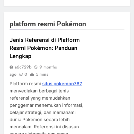
platform resmi Pokémon
Jenis Referensi di Platform
Resmi Pokémon: Panduan
Lengkap
a6c729b
9 months
ago
0
5 mins
Platform resmi
situs pokemon787
menyediakan berbagai jenis
referensi yang memudahkan
penggemar menemukan informasi,
belajar strategi, dan memahami
dunia Pokémon secara lebih
mendalam. Referensi ini disusun
secara sistematis dan aman,