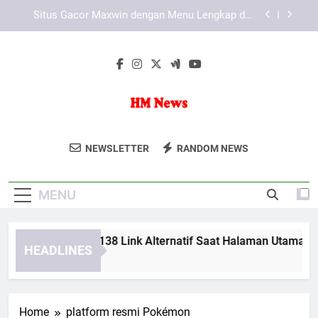
Skip
Dampak Positif Media Teknologi terhadap Dunia
to
Kerja di Era Digital
content
Sistem Integrasi Data pada Platform Lebah4D:
Fondasi Infrastruktur Digital yang Efisien dan
Terukur
Solusi Akses LAE138 Link Alternatif Saat
Halaman Utama Bermasalah
Situs Gacor Maxwin dengan Menu Lengkap dan
Navigasi Ringan
HM News
Dapatkan Berita Dan Update Terkini Dari
Dampak Positif Media Teknologi terhadap Dunia
NEWSLETTER
RANDOM NEWS
Kerja di Era Digital
India Dan Seluruh Dunia Hanya Di HM
Sistem Integrasi Data pada Platform Lebah4D:
News.
Fondasi Infrastruktur Digital yang Efisien dan
MENU
Terukur
olusi Akses LAE138 Link Alternatif Saat Halaman Utama Berm
HEADLINES
Months Ago
Home
platform resmi Pokémon