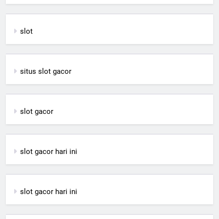
slot
situs slot gacor
slot gacor
slot gacor hari ini
slot gacor hari ini