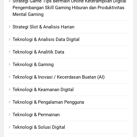
Strategi Game Tips Bermain Online Keterampilan Digital
Pengembangan Skill Gaming Hiburan dan Produktivitas
Mental Gaming
Strategi Slot & Analisis Harian
Teknologi & Analisis Data Digital
Teknologi & Analitik Data
Teknologi & Gaming
Teknologi & Inovasi / Kecerdasan Buatan (AI)
Teknologi & Keamanan Digital
Teknologi & Pengalaman Pengguna
Teknologi & Permainan
Teknologi & Solusi Digital