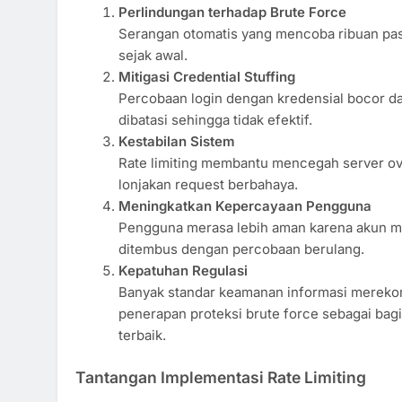
Perlindungan terhadap Brute Force
Serangan otomatis yang mencoba ribuan pa
sejak awal.
Mitigasi Credential Stuffing
Percobaan login dengan kredensial bocor dar
dibatasi sehingga tidak efektif.
Kestabilan Sistem
Rate limiting membantu mencegah server ov
lonjakan request berbahaya.
Meningkatkan Kepercayaan Pengguna
Pengguna merasa lebih aman karena akun m
ditembus dengan percobaan berulang.
Kepatuhan Regulasi
Banyak standar keamanan informasi merek
penerapan proteksi brute force sebagai bagia
terbaik.
Tantangan Implementasi Rate Limiting