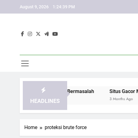
Skip
August 9, 2026
1:24:40 PM
to
content
HM
Dapatkan B
aat Halaman Utama Bermasalah
Situs Gacor Maxwin den
3 Months Ago
HEADLINES
Home
proteksi brute force