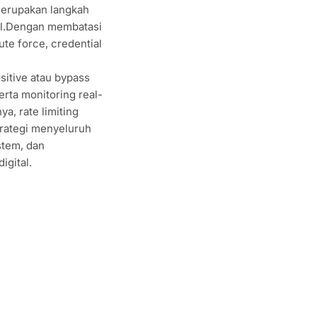
erupakan langkah
al.Dengan membatasi
te force, credential
sitive atau bypass
erta monitoring real-
a, rate limiting
strategi menyeluruh
stem, dan
igital.