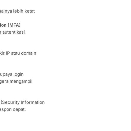
alnya lebih ketat
tion (MFA)
a autentikasi
ir IP atau domain
upaya login
gera mengambil
(Security Information
espon cepat.