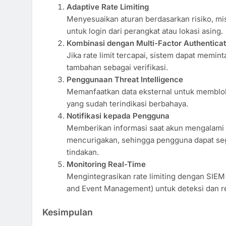
Adaptive Rate Limiting
Menyesuaikan aturan berdasarkan risiko, mis
untuk login dari perangkat atau lokasi asing.
Kombinasi dengan Multi-Factor Authentica
Jika rate limit tercapai, sistem dapat memint
tambahan sebagai verifikasi.
Penggunaan Threat Intelligence
Memanfaatkan data eksternal untuk memblok
yang sudah terindikasi berbahaya.
Notifikasi kepada Pengguna
Memberikan informasi saat akun mengalami 
mencurigakan, sehingga pengguna dapat se
tindakan.
Monitoring Real-Time
Mengintegrasikan rate limiting dengan SIEM 
and Event Management) untuk deteksi dan r
Kesimpulan