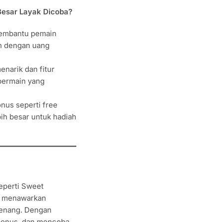
Besar Layak Dicoba?
embantu pemain
h dengan uang
narik dan fitur
bermain yang
onus seperti free
ih besar untuk hadiah
eperti Sweet
a, menawarkan
menang. Dengan
bonus, dan mencoba