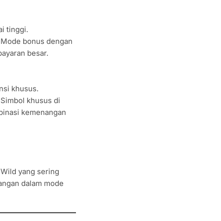
 tinggi.
Mode bonus dengan
ayaran besar.
nsi khusus.
Simbol khusus di
mbinasi kemenangan
Wild yang sering
angan dalam mode