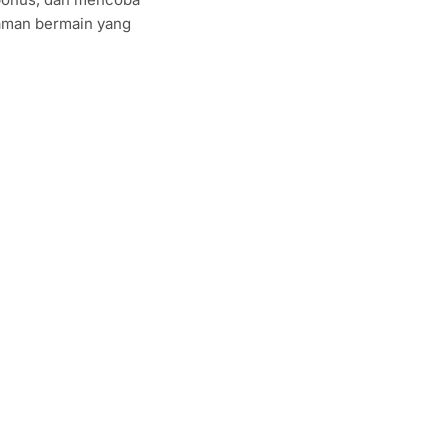
aman bermain yang