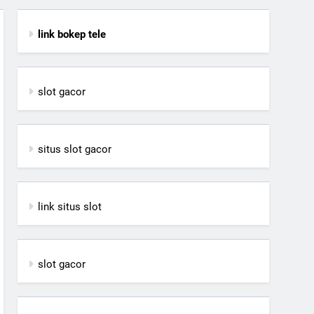
link bokep tele
slot gacor
situs slot gacor
link situs slot
slot gacor