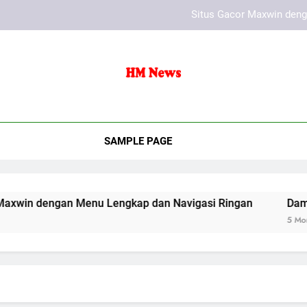
Situs Gacor Maxwin deng
Dampak Positif Media Teknolo
Sistem Integrasi Data pada Platform Lebah4D: Fondasi Infrast
 News
Solusi Akses LAE138 Link Alte
erita Dan Update Terkini Dari India Dan Seluruh Dunia Hanya
Situs Gacor Maxwin deng
SAMPLE PAGE
Dampak Positif Media Teknolo
Sistem Integrasi Data pada Platform Lebah4D: Fondasi Infrast
engan Menu Lengkap dan Navigasi Ringan
Dampak Positi
5 Months Ago