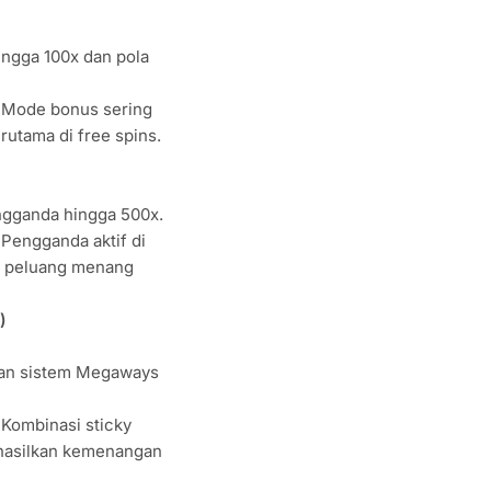
ngga 100x dan pola
Mode bonus sering
rutama di free spins.
ngganda hingga 500x.
Pengganda aktif di
 peluang menang
)
 dan sistem Megaways
Kombinasi sticky
hasilkan kemenangan