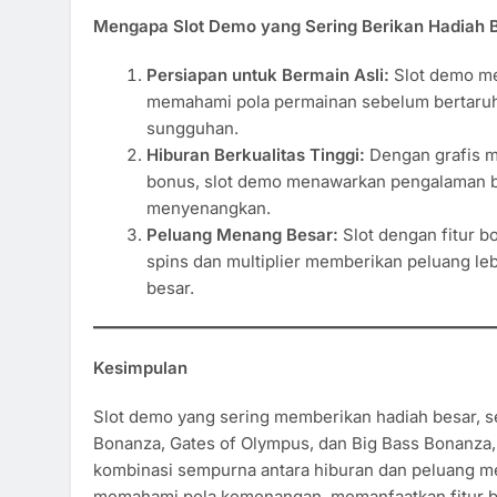
Mengapa Slot Demo yang Sering Berikan Hadiah 
Persiapan untuk Bermain Asli:
Slot demo m
memahami pola permainan sebelum bertaru
sungguhan.
Hiburan Berkualitas Tinggi:
Dengan grafis me
bonus, slot demo menawarkan pengalaman 
menyenangkan.
Peluang Menang Besar:
Slot dengan fitur b
spins dan multiplier memberikan peluang leb
besar.
Kesimpulan
Slot demo yang sering memberikan hadiah besar, s
Bonanza, Gates of Olympus, dan Big Bass Bonanz
kombinasi sempurna antara hiburan dan peluang 
memahami pola kemenangan, memanfaatkan fitur 