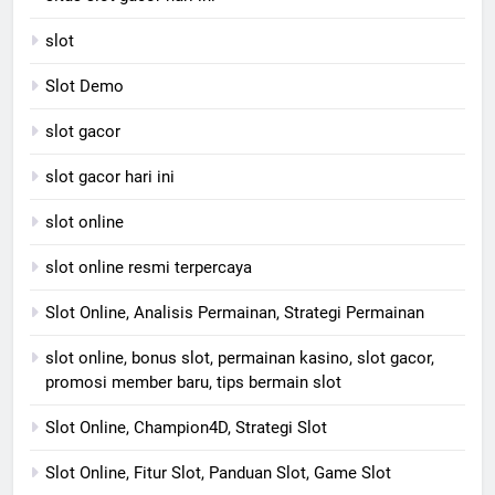
slot
Slot Demo
slot gacor
slot gacor hari ini
slot online
slot online resmi terpercaya
Slot Online, Analisis Permainan, Strategi Permainan
slot online, bonus slot, permainan kasino, slot gacor,
promosi member baru, tips bermain slot
Slot Online, Champion4D, Strategi Slot
Slot Online, Fitur Slot, Panduan Slot, Game Slot