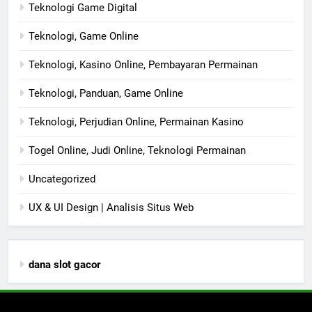
Teknologi Game Digital
Teknologi, Game Online
Teknologi, Kasino Online, Pembayaran Permainan
Teknologi, Panduan, Game Online
Teknologi, Perjudian Online, Permainan Kasino
Togel Online, Judi Online, Teknologi Permainan
Uncategorized
UX & UI Design | Analisis Situs Web
dana slot gacor