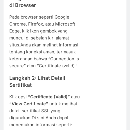
di Browser
Pada browser seperti Google
Chrome, Firefox, atau Microsoft
Edge, klik ikon gembok yang
muncul di sebelah kiri alamat
situs.Anda akan melihat informasi
tentang koneksi aman, termasuk
keterangan bahwa “Connection is
secure” atau “Certificate (valid).”
Langkah 2: Lihat Detail
Sertifikat
Klik opsi
“Certificate (Valid)”
atau
“View Certificate”
untuk melihat
detail sertifikat SSL yang
digunakan.Di sini Anda dapat
menemukan informasi seperti: