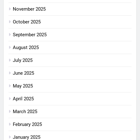
November 2025
October 2025
September 2025
August 2025
July 2025
June 2025
May 2025
April 2025
March 2025
February 2025
January 2025