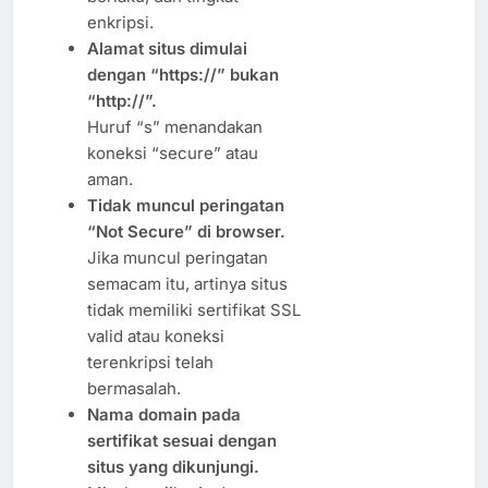
enkripsi.
Alamat situs dimulai
dengan “https://” bukan
“http://”.
Huruf “s” menandakan
koneksi “secure” atau
aman.
Tidak muncul peringatan
“Not Secure” di browser.
Jika muncul peringatan
semacam itu, artinya situs
tidak memiliki sertifikat SSL
valid atau koneksi
terenkripsi telah
bermasalah.
Nama domain pada
sertifikat sesuai dengan
situs yang dikunjungi.