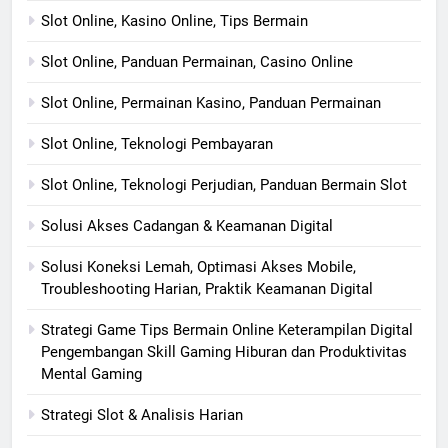
Slot Online, Kasino Online, Tips Bermain
Slot Online, Panduan Permainan, Casino Online
Slot Online, Permainan Kasino, Panduan Permainan
Slot Online, Teknologi Pembayaran
Slot Online, Teknologi Perjudian, Panduan Bermain Slot
Solusi Akses Cadangan & Keamanan Digital
Solusi Koneksi Lemah, Optimasi Akses Mobile,
Troubleshooting Harian, Praktik Keamanan Digital
Strategi Game Tips Bermain Online Keterampilan Digital
Pengembangan Skill Gaming Hiburan dan Produktivitas
Mental Gaming
Strategi Slot & Analisis Harian