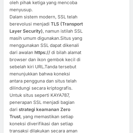
oleh pihak ketiga yang mencoba
menyusup.
Dalam sistem modern, SSL telah
berevolusi menjadi
TLS (Transport
Layer Security)
, namun istilah SSL
masih umum digunakan.Situs yang
menggunakan SSL dapat dikenali
dari awalan
https://
di bilah alamat
browser dan ikon gembok kecil di
sebelah kiri URL.Tanda tersebut
menunjukkan bahwa koneksi
antara pengguna dan situs telah
dilindungi secara kriptografis.
Untuk situs seperti KAYA787,
penerapan SSL menjadi bagian
dari
strategi keamanan Zero
Trust
, yang memastikan setiap
koneksi diverifikasi dan setiap
transaksi dilakukan secara aman