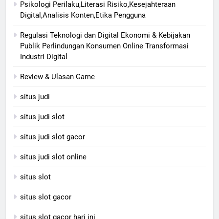
Psikologi Perilaku,Literasi Risiko,Kesejahteraan
Digital,Analisis Konten,Etika Pengguna
Regulasi Teknologi dan Digital Ekonomi & Kebijakan
Publik Perlindungan Konsumen Online Transformasi
Industri Digital
Review & Ulasan Game
situs judi
situs judi slot
situs judi slot gacor
situs judi slot online
situs slot
situs slot gacor
situs slot gacor hari ini