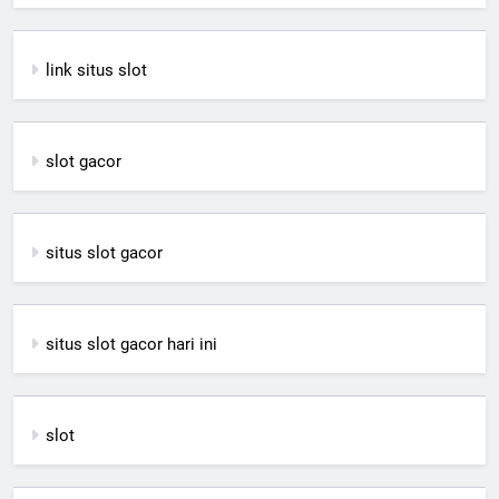
link situs slot
slot gacor
situs slot gacor
situs slot gacor hari ini
slot