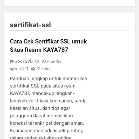
sertifikat-ssl
Cara Cek Sertifikat SSL untuk
Situs Resmi KAYA787
a6c729b
10 months
ago
0
9 mins
Panduan lengkap untuk memeriksa
sertifikat SSL pada situs resmi
KAYA787, mencakup langkah-
langkah verifikasi keamanan, tanda
keaslian situs, dan tips agar
pengguna dapat memastikan
koneksi terenkripsi dengan aman.
Keamanan menjadi aspek penting
dalam setiap aktivitas online,