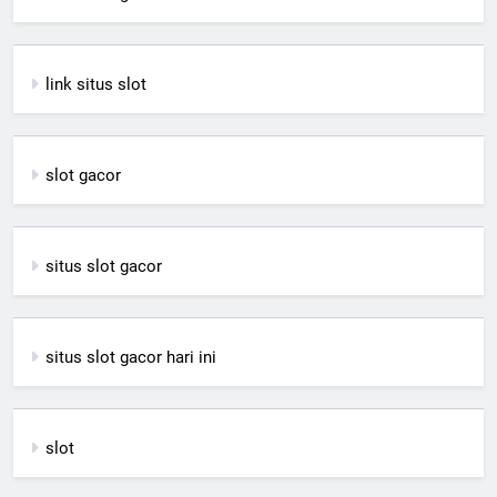
link situs slot
slot gacor
situs slot gacor
situs slot gacor hari ini
slot