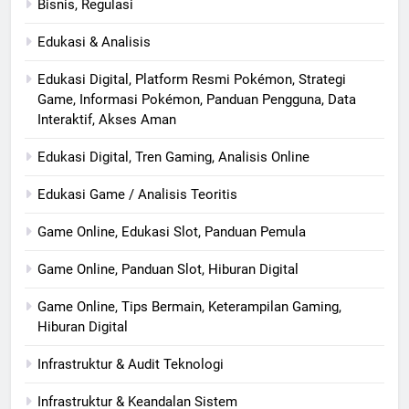
Bisnis, Regulasi
Edukasi & Analisis
Edukasi Digital, Platform Resmi Pokémon, Strategi
Game, Informasi Pokémon, Panduan Pengguna, Data
Interaktif, Akses Aman
Edukasi Digital, Tren Gaming, Analisis Online
Edukasi Game / Analisis Teoritis
Game Online, Edukasi Slot, Panduan Pemula
Game Online, Panduan Slot, Hiburan Digital
Game Online, Tips Bermain, Keterampilan Gaming,
Hiburan Digital
Infrastruktur & Audit Teknologi
Infrastruktur & Keandalan Sistem