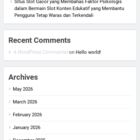
Situs Slot Gacor yang Membahas Faktor Psikologis
dalam Bermain Slot:Konten Edukatif yang Membantu
Pengguna Tetap Waras dan Terkendali
Recent Comments
A WordPress Commenter
on
Hello world!
Archives
May 2026
March 2026
February 2026
January 2026