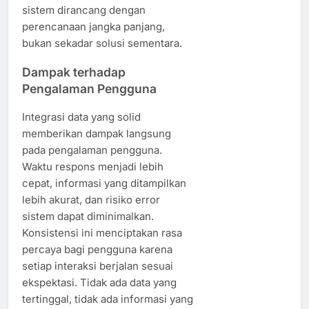
sistem dirancang dengan
perencanaan jangka panjang,
bukan sekadar solusi sementara.
Dampak terhadap
Pengalaman Pengguna
Integrasi data yang solid
memberikan dampak langsung
pada pengalaman pengguna.
Waktu respons menjadi lebih
cepat, informasi yang ditampilkan
lebih akurat, dan risiko error
sistem dapat diminimalkan.
Konsistensi ini menciptakan rasa
percaya bagi pengguna karena
setiap interaksi berjalan sesuai
ekspektasi. Tidak ada data yang
tertinggal, tidak ada informasi yang