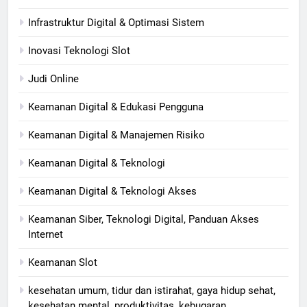
Infrastruktur Digital & Optimasi Sistem
Inovasi Teknologi Slot
Judi Online
Keamanan Digital & Edukasi Pengguna
Keamanan Digital & Manajemen Risiko
Keamanan Digital & Teknologi
Keamanan Digital & Teknologi Akses
Keamanan Siber, Teknologi Digital, Panduan Akses
Internet
Keamanan Slot
kesehatan umum, tidur dan istirahat, gaya hidup sehat,
kesehatan mental, produktivitas, kebugaran,