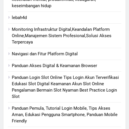
keseimbangan hidup
lebah4d
Monitoring Infrastruktur Digital,Keandalan Platform
Online,Manajemen Sistem Profesional,Solusi Akses
Terpercaya
Navigasi dan Fitur Platform Digital
Panduan Akses Digital & Keamanan Browser
Panduan Login Slot Online Tips Login Akun Terverifikasi
Edukasi Slot Digital Keamanan Akun Slot Online
Pengalaman Bermain Slot Nyaman Best Practice Login
Slot
Panduan Pemula, Tutorial Login Mobile, Tips Akses
Aman, Edukasi Pengguna Smartphone, Panduan Mobile
Friendly