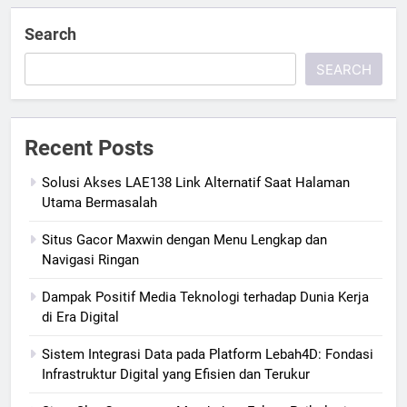
Search
SEARCH
Recent Posts
Solusi Akses LAE138 Link Alternatif Saat Halaman
Utama Bermasalah
Situs Gacor Maxwin dengan Menu Lengkap dan
Navigasi Ringan
Dampak Positif Media Teknologi terhadap Dunia Kerja
di Era Digital
Sistem Integrasi Data pada Platform Lebah4D: Fondasi
Infrastruktur Digital yang Efisien dan Terukur