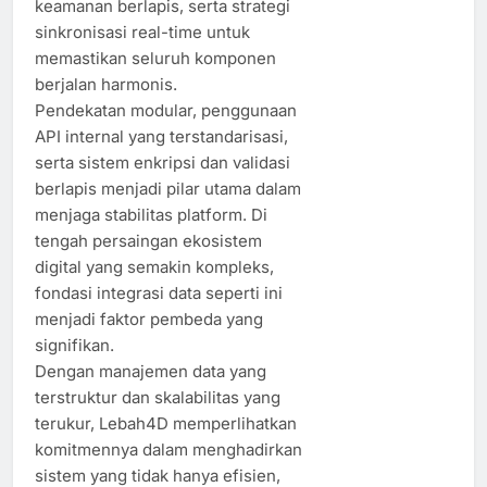
keamanan berlapis, serta strategi
sinkronisasi real-time untuk
memastikan seluruh komponen
berjalan harmonis.
Pendekatan modular, penggunaan
API internal yang terstandarisasi,
serta sistem enkripsi dan validasi
berlapis menjadi pilar utama dalam
menjaga stabilitas platform. Di
tengah persaingan ekosistem
digital yang semakin kompleks,
fondasi integrasi data seperti ini
menjadi faktor pembeda yang
signifikan.
Dengan manajemen data yang
terstruktur dan skalabilitas yang
terukur, Lebah4D memperlihatkan
komitmennya dalam menghadirkan
sistem yang tidak hanya efisien,