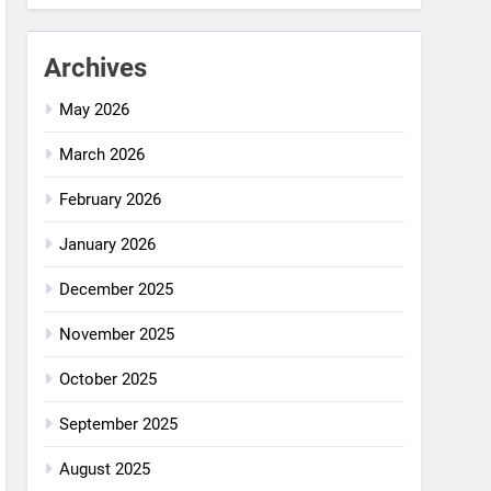
Archives
May 2026
March 2026
February 2026
January 2026
December 2025
November 2025
October 2025
September 2025
August 2025