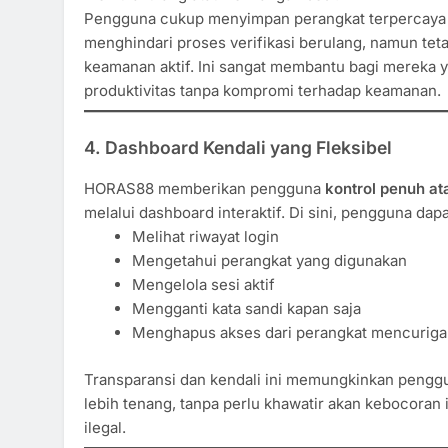
Pengguna cukup menyimpan perangkat terpercaya
menghindari proses verifikasi berulang, namun tet
keamanan aktif. Ini sangat membantu bagi mereka 
produktivitas tanpa kompromi terhadap keamanan.
4. Dashboard Kendali yang Fleksibel
HORAS88 memberikan pengguna
kontrol penuh at
melalui dashboard interaktif. Di sini, pengguna dapa
Melihat riwayat login
Mengetahui perangkat yang digunakan
Mengelola sesi aktif
Mengganti kata sandi kapan saja
Menghapus akses dari perangkat mencuriga
Transparansi dan kendali ini memungkinkan pengg
lebih tenang, tanpa perlu khawatir akan kebocoran 
ilegal.