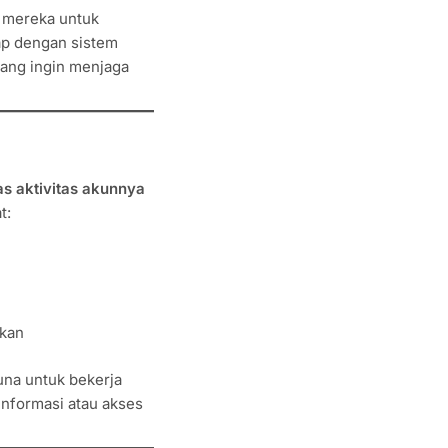
 mereka untuk
ap dengan sistem
yang ingin menjaga
as aktivitas akunnya
t:
kan
una untuk bekerja
informasi atau akses