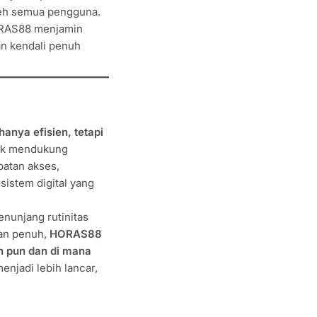
leh semua pengguna.
ORAS88 menjamin
an kendali penuh
anya efisien, tetapi
uk mendukung
patan akses,
istem digital yang
nunjang rutinitas
aan penuh,
HORAS88
n pun dan di mana
njadi lebih lancar,