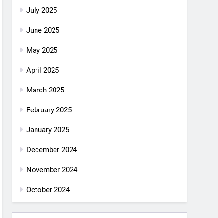
July 2025
June 2025
May 2025
April 2025
March 2025
February 2025
January 2025
December 2024
November 2024
October 2024