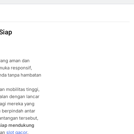
Siap
yang aman dan
muka responsif,
Anda tanpa hambatan
an mobilitas tinggi,
jalan dengan lancar
bagi mereka yang
u berpindah antar
ntangan tersebut,
 siap mendukung
dan
slot gacor
.