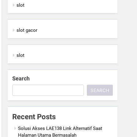
slot
slot gacor
slot
Search
SEARCH
Recent Posts
Solusi Akses LAE138 Link Alternatif Saat
Halaman Utama Bermasalah