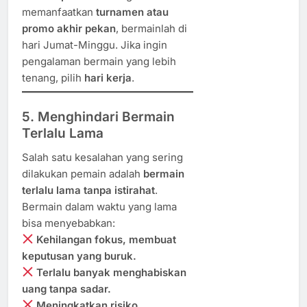
memanfaatkan
turnamen atau
promo akhir pekan
, bermainlah di
hari Jumat-Minggu. Jika ingin
pengalaman bermain yang lebih
tenang, pilih
hari kerja
.
5. Menghindari Bermain
Terlalu Lama
Salah satu kesalahan yang sering
dilakukan pemain adalah
bermain
terlalu lama tanpa istirahat
.
Bermain dalam waktu yang lama
bisa menyebabkan:
Kehilangan fokus, membuat
keputusan yang buruk.
Terlalu banyak menghabiskan
uang tanpa sadar.
Meningkatkan risiko