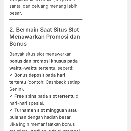
santai dan peluang menang lebih
besar.
2. Bermain Saat Situs Slot
Menawarkan Promosi dan
Bonus
Banyak situs slot menawarkan
bonus dan promosi khusus pada
waktu-waktu tertentu
, seperti:
✔
Bonus deposit pada hari
tertentu
(contoh: Cashback setiap
Senin).
✔
Free spins pada slot tertentu
di
hari-hari spesial.
✔
Turnamen slot mingguan atau
bulanan
dengan hadiah besar.
Jika ingin memanfaatkan bonus