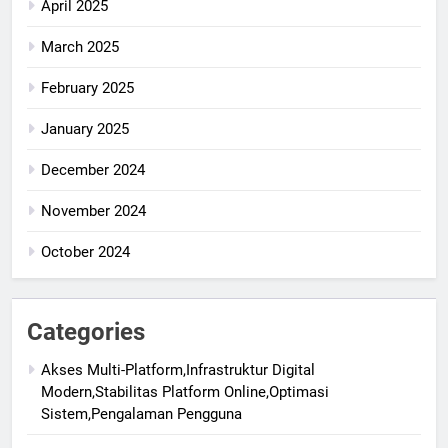
April 2025
March 2025
February 2025
January 2025
December 2024
November 2024
October 2024
Categories
Akses Multi-Platform,Infrastruktur Digital
Modern,Stabilitas Platform Online,Optimasi
Sistem,Pengalaman Pengguna