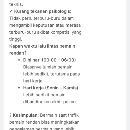
teknis.
✔
Kurang tekanan psikologis:
Tidak perlu terburu-buru dalam
mengambil keputusan atau merasa
terburu-buru akibat kompetisi yang
tinggi.
Kapan waktu lalu lintas pemain
rendah?
Dini hari (00:00 – 06:00)
–
Biasanya jumlah pemain
lebih sedikit, terutama pada
hari kerja.
Hari kerja (Senin – Kamis)
–
Lebih sedikit pemain
dibandingkan akhir pekan.
?
Kesimpulan:
Bermain saat trafik
pemain rendah bisa meningkatkan
pengalaman bermain yang lebih