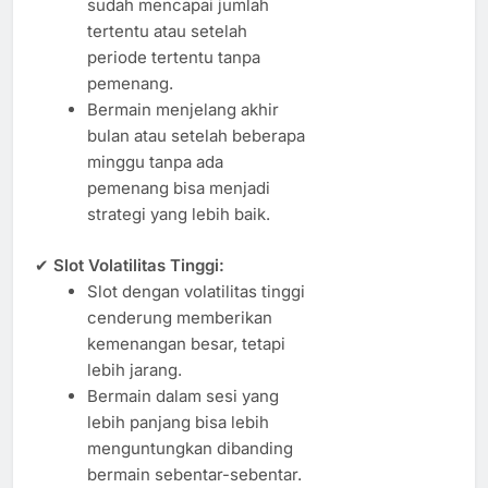
sudah mencapai jumlah
tertentu atau setelah
periode tertentu tanpa
pemenang.
Bermain menjelang akhir
bulan atau setelah beberapa
minggu tanpa ada
pemenang bisa menjadi
strategi yang lebih baik.
✔
Slot Volatilitas Tinggi:
Slot dengan volatilitas tinggi
cenderung memberikan
kemenangan besar, tetapi
lebih jarang.
Bermain dalam sesi yang
lebih panjang bisa lebih
menguntungkan dibanding
bermain sebentar-sebentar.