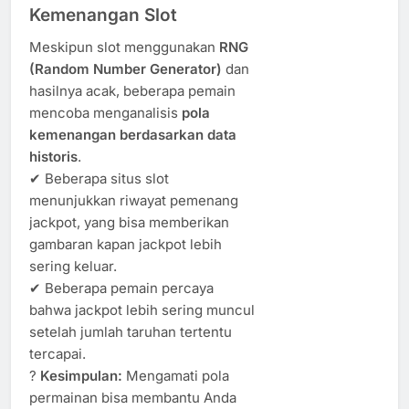
Kemenangan Slot
Meskipun slot menggunakan
RNG
(Random Number Generator)
dan
hasilnya acak, beberapa pemain
mencoba menganalisis
pola
kemenangan berdasarkan data
historis
.
✔ Beberapa situs slot
menunjukkan riwayat pemenang
jackpot, yang bisa memberikan
gambaran kapan jackpot lebih
sering keluar.
✔ Beberapa pemain percaya
bahwa jackpot lebih sering muncul
setelah jumlah taruhan tertentu
tercapai.
?
Kesimpulan:
Mengamati pola
permainan bisa membantu Anda