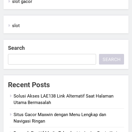
slot gacor
slot
Search
SEARCH
Recent Posts
Solusi Akses LAE138 Link Alternatif Saat Halaman
Utama Bermasalah
Situs Gacor Maxwin dengan Menu Lengkap dan
Navigasi Ringan