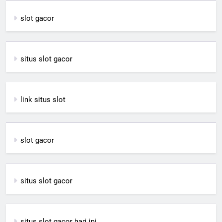
slot gacor
situs slot gacor
link situs slot
slot gacor
situs slot gacor
situs slot gacor hari ini