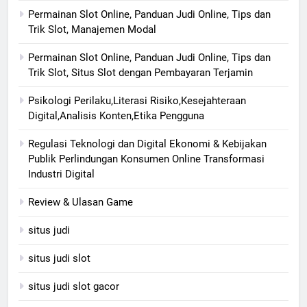
Permainan Slot Online, Panduan Judi Online, Tips dan
Trik Slot, Manajemen Modal
Permainan Slot Online, Panduan Judi Online, Tips dan
Trik Slot, Situs Slot dengan Pembayaran Terjamin
Psikologi Perilaku,Literasi Risiko,Kesejahteraan
Digital,Analisis Konten,Etika Pengguna
Regulasi Teknologi dan Digital Ekonomi & Kebijakan
Publik Perlindungan Konsumen Online Transformasi
Industri Digital
Review & Ulasan Game
situs judi
situs judi slot
situs judi slot gacor