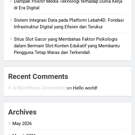
Dampak Positif Media Teknologi terhadap Dunia Kerja
di Era Digital
Sistem Integrasi Data pada Platform Lebah4D: Fondasi
Infrastruktur Digital yang Efisien dan Terukur
Situs Slot Gacor yang Membahas Faktor Psikologis
dalam Bermain Slot:Konten Edukatif yang Membantu
Pengguna Tetap Waras dan Terkendali
Recent Comments
A WordPress Commenter
on
Hello world!
Archives
May 2026