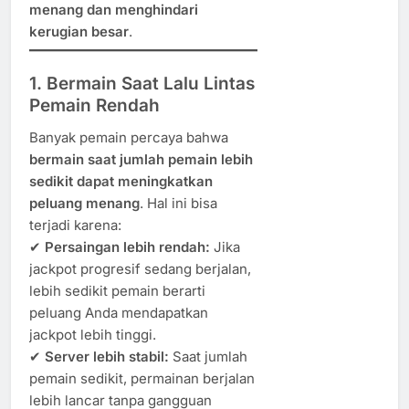
menang dan menghindari
kerugian besar
.
1. Bermain Saat Lalu Lintas
Pemain Rendah
Banyak pemain percaya bahwa
bermain saat jumlah pemain lebih
sedikit dapat meningkatkan
peluang menang
. Hal ini bisa
terjadi karena:
✔
Persaingan lebih rendah:
Jika
jackpot progresif sedang berjalan,
lebih sedikit pemain berarti
peluang Anda mendapatkan
jackpot lebih tinggi.
✔
Server lebih stabil:
Saat jumlah
pemain sedikit, permainan berjalan
lebih lancar tanpa gangguan