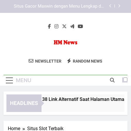
Skip
Dampak Positif Media Teknologi terhadap Dunia
to
Kerja di Era Digital
content
Sistem Integrasi Data pada Platform Lebah4D:
Fondasi Infrastruktur Digital yang Efisien dan
Terukur
Solusi Akses LAE138 Link Alternatif Saat
Halaman Utama Bermasalah
Situs Gacor Maxwin dengan Menu Lengkap dan
Navigasi Ringan
HM News
Dapatkan Berita Dan Update Terkini Dari
Dampak Positif Media Teknologi terhadap Dunia
NEWSLETTER
RANDOM NEWS
Kerja di Era Digital
India Dan Seluruh Dunia Hanya Di HM
Sistem Integrasi Data pada Platform Lebah4D:
News.
Fondasi Infrastruktur Digital yang Efisien dan
MENU
Terukur
lusi Akses LAE138 Link Alternatif Saat Halaman Utama Berma
HEADLINES
onths Ago
Home
Situs Slot Terbaik