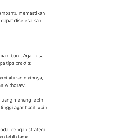
membantu memastikan
 dapat diselesaikan
ain baru. Agar bisa
 tips praktis:
mi aturan mainnya,
an withdraw.
eluang menang lebih
inggi agar hasil lebih
odal dengan strategi
an lebih lama.