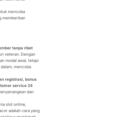
untuk mencoba
ng memberikan
ember tanpa ribet
un veteran. Dengan
n modal awal, tetapi
h dalam, mencoba
 registrasi, bonus
tomer service 24
 menyenangkan dan
ia slot online,
acor adalah cara yang
ekaligus menikmati