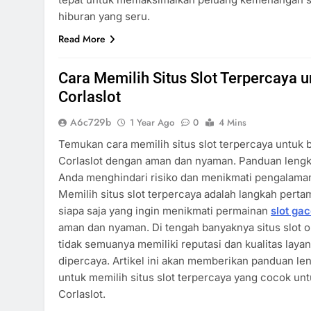
hiburan yang seru.
Read More
Cara Memilih Situs Slot Terpercaya u
Corlaslot
A6c729b
1 Year Ago
0
4 Mins
Temukan cara memilih situs slot terpercaya untuk 
Corlaslot dengan aman dan nyaman. Panduan len
Anda menghindari risiko dan menikmati pengalama
Memilih situs slot terpercaya adalah langkah perta
siapa saja yang ingin menikmati permainan
slot gac
aman dan nyaman. Di tengah banyaknya situs slot o
tidak semuanya memiliki reputasi dan kualitas laya
dipercaya. Artikel ini akan memberikan panduan le
untuk memilih situs slot terpercaya yang cocok unt
Corlaslot.