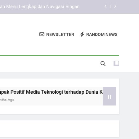
an Menu Lengkap dan Navigasi Ringan
gi terhadap Dunia Kerja di Era Digital
ruktur Digital yang Efisien dan Terukur
NEWSLETTER
RANDOM NEWS
rnatif Saat Halaman Utama Bermasalah
 Di HM News.
an Menu Lengkap dan Navigasi Ringan
gi terhadap Dunia Kerja di Era Digital
ruktur Digital yang Efisien dan Terukur
edia Teknologi terhadap Dunia Kerja di Era Digital
Siste
5 Mont