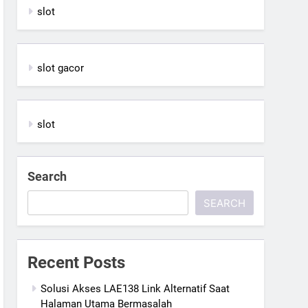
slot
slot gacor
slot
Search
SEARCH
Recent Posts
Solusi Akses LAE138 Link Alternatif Saat
Halaman Utama Bermasalah