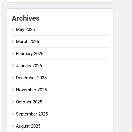
Archives
May 2026
March 2026
February 2026
January 2026
December 2025
November 2025
October 2025
September 2025
August 2025