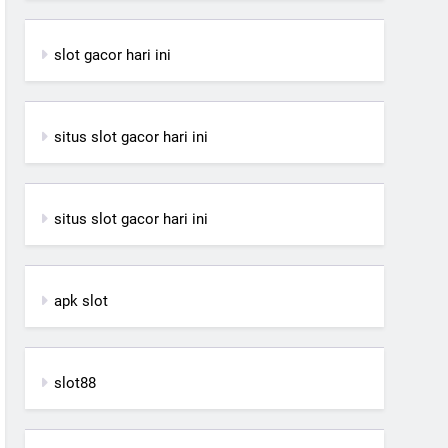
slot gacor hari ini
situs slot gacor hari ini
situs slot gacor hari ini
apk slot
slot88