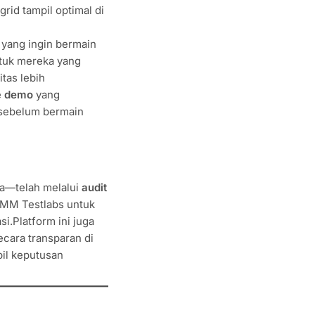
rid tampil optimal di
n yang ingin bermain
tuk mereka yang
tas lebih
e
demo
yang
 sebelum bermain
a—telah melalui
audit
BMM Testlabs untuk
i.Platform ini juga
cara transparan di
il keputusan