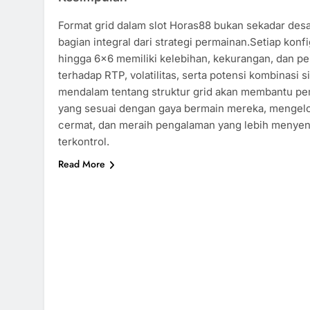
Format grid dalam slot Horas88 bukan sekadar desa
bagian integral dari strategi permainan.Setiap konfi
hingga 6×6 memiliki kelebihan, kekurangan, dan pe
terhadap RTP, volatilitas, serta potensi kombinas
mendalam tentang struktur grid akan membantu p
yang sesuai dengan gaya bermain mereka, mengelol
cermat, dan meraih pengalaman yang lebih menyen
terkontrol.
Read More