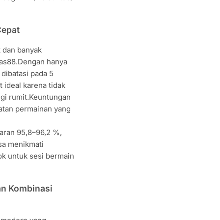
Cepat
t dan banyak
oras88.Dengan hanya
 dibatasi pada 5
 ideal karena tidak
egi rumit.Keuntungan
atan permainan yang
saran 95,8–96,2 %,
sa menikmati
ok untuk sesi bermain
an Kombinasi