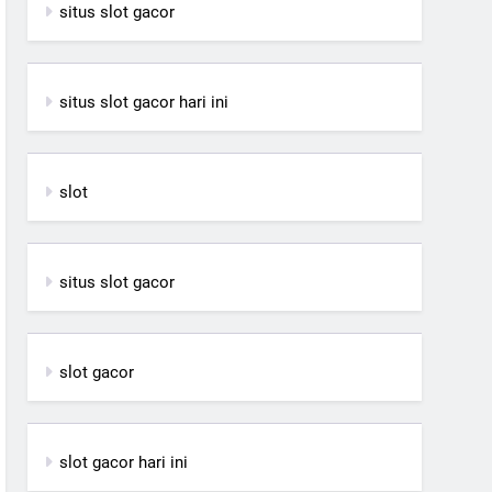
situs slot gacor
situs slot gacor hari ini
slot
situs slot gacor
slot gacor
slot gacor hari ini