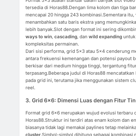
Format 5×3 adalah standar dalam banyak slot vide
tersedia di Horas88.Dengan lima kolom dan tiga bar
mencapai 20 hingga 243 kombinasi.Sementara itu, 
menambahkan satu baris ekstra yang memungkinkan 
lebih banyak.Slot dengan format ini sering dikombi
ways to win
,
cascading
, dan
wild expanding
untuk
kompleksitas permainan.
Dari sisi performa, grid 5×3 atau 5×4 cenderung
antara frekuensi kemenangan dan potensi payout be
berkisar dari medium hingga tinggi, tergantung fit
terpasang.Beberapa judul di Horas88 mencatatkan
pada grid ini, terutama jika menggunakan sistem cl
reel.
3. Grid 6×6: Dimensi Luas dengan Fitur Tin
Format grid 6×6 merupakan wujud evolusi terbaru d
Horas88.Struktur ini terdiri atas enam kolom dan e
biasanya tidak lagi memakai paylines tetap melaink
cluster
.Simbol-simbol dihitung sebagai kombinasi 