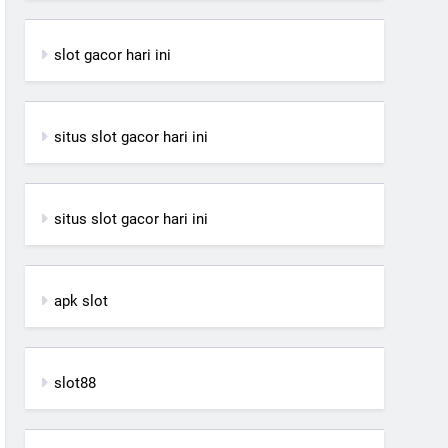
slot gacor hari ini
situs slot gacor hari ini
situs slot gacor hari ini
apk slot
slot88