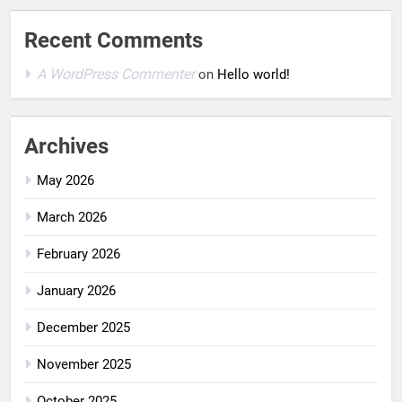
Recent Comments
A WordPress Commenter
on
Hello world!
Archives
May 2026
March 2026
February 2026
January 2026
December 2025
November 2025
October 2025