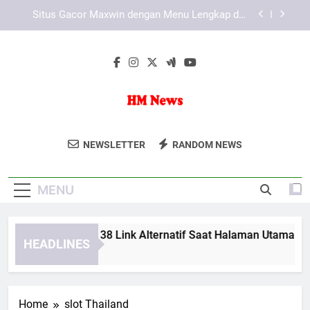
Skip
Dampak Positif Media Teknologi terhadap Dunia
to
Kerja di Era Digital
content
Sistem Integrasi Data pada Platform Lebah4D:
Fondasi Infrastruktur Digital yang Efisien dan
Terukur
Solusi Akses LAE138 Link Alternatif Saat
Halaman Utama Bermasalah
Situs Gacor Maxwin dengan Menu Lengkap dan
Navigasi Ringan
HM News
Dapatkan Berita Dan Update Terkini Dari
Dampak Positif Media Teknologi terhadap Dunia
NEWSLETTER
RANDOM NEWS
Kerja di Era Digital
India Dan Seluruh Dunia Hanya Di HM
Sistem Integrasi Data pada Platform Lebah4D:
News.
Fondasi Infrastruktur Digital yang Efisien dan
MENU
Terukur
lusi Akses LAE138 Link Alternatif Saat Halaman Utama Berm
HEADLINES
Months Ago
Home
slot Thailand