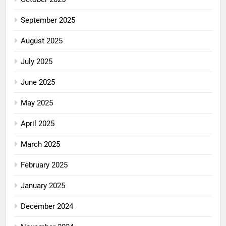
September 2025
August 2025
July 2025
June 2025
May 2025
April 2025
March 2025
February 2025
January 2025
December 2024