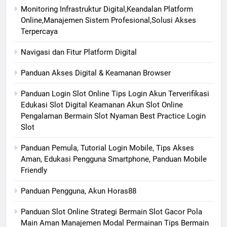
Monitoring Infrastruktur Digital,Keandalan Platform
Online,Manajemen Sistem Profesional,Solusi Akses
Terpercaya
Navigasi dan Fitur Platform Digital
Panduan Akses Digital & Keamanan Browser
Panduan Login Slot Online Tips Login Akun Terverifikasi
Edukasi Slot Digital Keamanan Akun Slot Online
Pengalaman Bermain Slot Nyaman Best Practice Login
Slot
Panduan Pemula, Tutorial Login Mobile, Tips Akses
Aman, Edukasi Pengguna Smartphone, Panduan Mobile
Friendly
Panduan Pengguna, Akun Horas88
Panduan Slot Online Strategi Bermain Slot Gacor Pola
Main Aman Manajemen Modal Permainan Tips Bermain