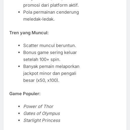
promosi dari platform aktif.
Pola permainan cenderung
meledak-ledak.
Tren yang Muncul:
Scatter muncul beruntun.
Bonus game sering keluar
setelah 100+ spin.
Banyak pemain melaporkan
jackpot minor dan pengali
besar (x50, x100).
Game Populer:
Power of Thor
Gates of Olympus
Starlight Princess