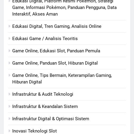
Edukasi Digital, Platform Resmi Pokémon, Strategi
Game, Informasi Pokémon, Panduan Pengguna, Data
Interaktif, Akses Aman
Edukasi Digital, Tren Gaming, Analisis Online
Edukasi Game / Analisis Teoritis
Game Online, Edukasi Slot, Panduan Pemula
Game Online, Panduan Slot, Hiburan Digital
Game Online, Tips Bermain, Keterampilan Gaming,
Hiburan Digital
Infrastruktur & Audit Teknologi
Infrastruktur & Keandalan Sistem
Infrastruktur Digital & Optimasi Sistem
Inovasi Teknologi Slot