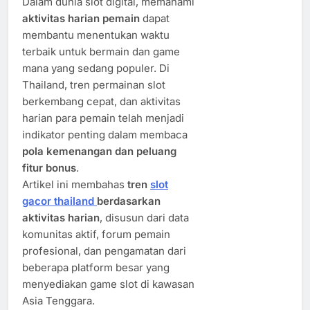
Dalam dunia slot digital, memahami
aktivitas harian pemain
dapat
membantu menentukan waktu
terbaik untuk bermain dan game
mana yang sedang populer. Di
Thailand, tren permainan slot
berkembang cepat, dan aktivitas
harian para pemain telah menjadi
indikator penting dalam membaca
pola kemenangan dan peluang
fitur bonus
.
Artikel ini membahas
tren
slot
gacor thailand
berdasarkan
aktivitas harian
, disusun dari data
komunitas aktif, forum pemain
profesional, dan pengamatan dari
beberapa platform besar yang
menyediakan game slot di kawasan
Asia Tenggara.