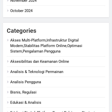
November 2024
October 2024
Categories
Akses Multi-Platform,Infrastruktur Digital
Modern,Stabilitas Platform Online,Optimasi
Sistem,Pengalaman Pengguna
Aksesibilitas dan Keamanan Online
Analisis & Teknologi Permainan
Analisis Pengguna
Bisnis, Regulasi
Edukasi & Analisis