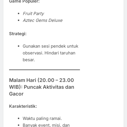
Game Populer:
Fruit Party
Aztec Gems Deluxe
Strategi:
Gunakan sesi pendek untuk
observasi. Hindari taruhan
besar.
Malam Hari (20.00 – 23.00
WIB): Puncak Aktivitas dan
Gacor
Karakteristik:
Waktu paling ramai.
Banyak event, misi, dan