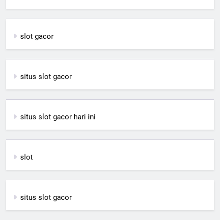
slot gacor
situs slot gacor
situs slot gacor hari ini
slot
situs slot gacor