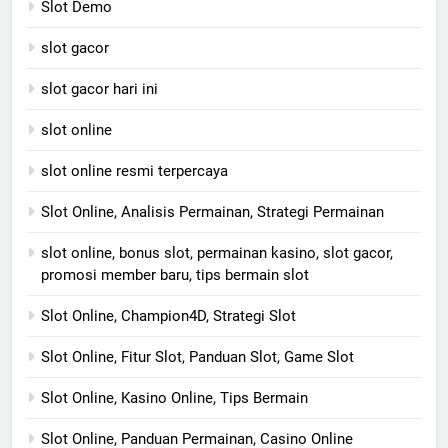
Slot Demo
slot gacor
slot gacor hari ini
slot online
slot online resmi terpercaya
Slot Online, Analisis Permainan, Strategi Permainan
slot online, bonus slot, permainan kasino, slot gacor,
promosi member baru, tips bermain slot
Slot Online, Champion4D, Strategi Slot
Slot Online, Fitur Slot, Panduan Slot, Game Slot
Slot Online, Kasino Online, Tips Bermain
Slot Online, Panduan Permainan, Casino Online