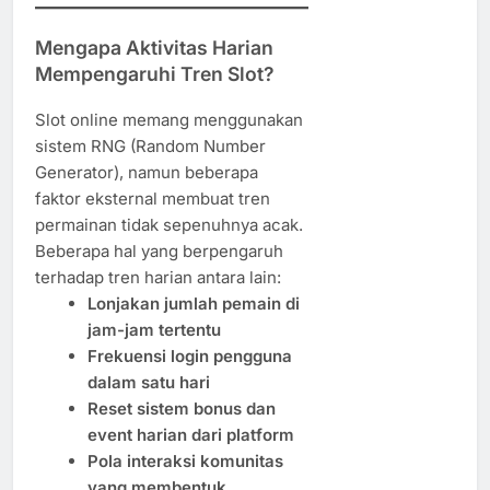
Mengapa Aktivitas Harian
Mempengaruhi Tren Slot?
Slot online memang menggunakan
sistem RNG (Random Number
Generator), namun beberapa
faktor eksternal membuat tren
permainan tidak sepenuhnya acak.
Beberapa hal yang berpengaruh
terhadap tren harian antara lain:
Lonjakan jumlah pemain di
jam-jam tertentu
Frekuensi login pengguna
dalam satu hari
Reset sistem bonus dan
event harian dari platform
Pola interaksi komunitas
yang membentuk