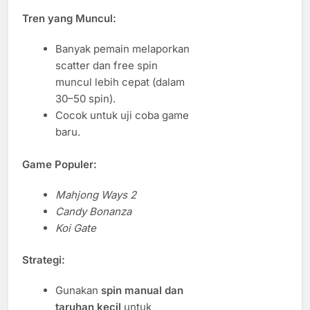
Tren yang Muncul:
Banyak pemain melaporkan
scatter dan free spin
muncul lebih cepat (dalam
30–50 spin).
Cocok untuk uji coba game
baru.
Game Populer:
Mahjong Ways 2
Candy Bonanza
Koi Gate
Strategi:
Gunakan
spin manual dan
taruhan kecil
untuk