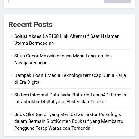
Recent Posts
Solusi Akses LAE138 Link Alternatif Saat Halaman
Utama Bermasalah
Situs Gacor Maxwin dengan Menu Lengkap dan
Navigasi Ringan
Dampak Positif Media Teknologi terhadap Dunia Kerja
di Era Digital
Sistem Integrasi Data pada Platform Lebah4D: Fondasi
Infrastruktur Digital yang Efisien dan Terukur
Situs Slot Gacor yang Membahas Faktor Psikologis
dalam Bermain Slot:Konten Edukatif yang Membantu
Pengguna Tetap Waras dan Terkendali