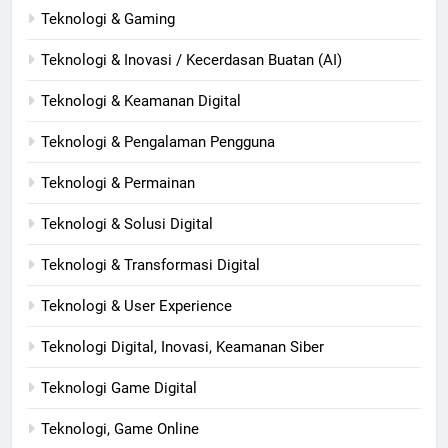
Teknologi & Gaming
Teknologi & Inovasi / Kecerdasan Buatan (AI)
Teknologi & Keamanan Digital
Teknologi & Pengalaman Pengguna
Teknologi & Permainan
Teknologi & Solusi Digital
Teknologi & Transformasi Digital
Teknologi & User Experience
Teknologi Digital, Inovasi, Keamanan Siber
Teknologi Game Digital
Teknologi, Game Online