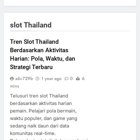
slot Thailand
Tren Slot Thailand
Berdasarkan Aktivitas
Harian: Pola, Waktu, dan
Strategi Terbaru
a6c729b
1 year ago
0
6
mins
Telusuri tren slot Thailand
berdasarkan aktivitas harian
pemain. Pelajari pola bermain,
waktu populer, dan game yang
sedang naik daun dari data
komunitas real-time.