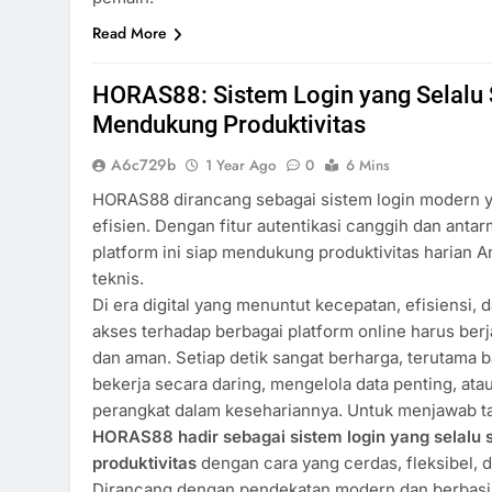
Read More
HORAS88: Sistem Login yang Selalu 
Mendukung Produktivitas
A6c729b
1 Year Ago
0
6 Mins
HORAS88 dirancang sebagai sistem login modern 
efisien. Dengan fitur autentikasi canggih dan antar
platform ini siap mendukung produktivitas harian 
teknis.
Di era digital yang menuntut kecepatan, efisiensi, d
akses terhadap berbagai platform online harus ber
dan aman. Setiap detik sangat berharga, terutama 
bekerja secara daring, mengelola data penting, ata
perangkat dalam kesehariannya. Untuk menjawab ta
HORAS88 hadir sebagai sistem login yang selalu
produktivitas
dengan cara yang cerdas, fleksibel, 
Dirancang dengan pendekatan modern dan berbasi