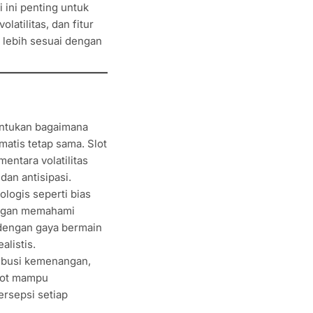
ini penting untuk
atilitas, dan fitur
 lebih sesuai dengan
entukan bagaimana
atis tetap sama. Slot
entara volatilitas
an antisipasi.
ologis seperti bias
Dengan memahami
 dengan gaya bermain
alistis.
tribusi kemenangan,
slot mampu
rsepsi setiap