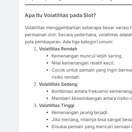
Apa Itu Volatilitas pada Slot?
Volatilitas menggambarkan seberapa besar variasi 
permainan slot. Secara sederhana, volatilitas adala
pola pembayaran. Ada tiga kategori umum:
Volatilitas Rendah
Kemenangan muncul lebih sering.
Nilai kemenangan relatif kecil.
Cocok untuk pemain yang ingin berma
risiko rendah.
Volatilitas Sedang
Kombinasi antara frekuensi kemenangan
Memberi keseimbangan antara risiko d
Volatilitas Tinggi
Kemenangan jarang terjadi.
Jika menang, nilainya bisa sangat besa
Disukai pemain yang mencari sensasi 