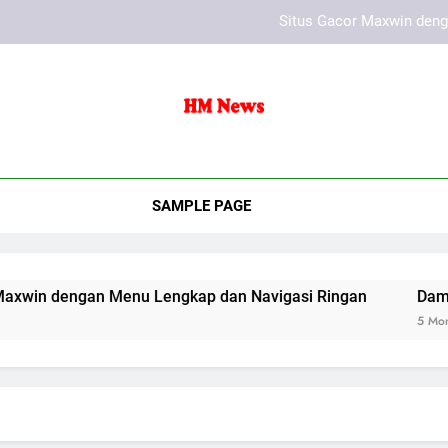
Situs Gacor Maxwin deng
Dampak Positif Media Teknolo
Sistem Integrasi Data pada Platform Lebah4D: Fondasi Infrast
 News
Solusi Akses LAE138 Link Alte
erita Dan Update Terkini Dari India Dan Seluruh Dunia Hanya
Situs Gacor Maxwin deng
SAMPLE PAGE
Dampak Positif Media Teknolo
Sistem Integrasi Data pada Platform Lebah4D: Fondasi Infrast
engan Menu Lengkap dan Navigasi Ringan
Dampak Positi
5 Months Ago