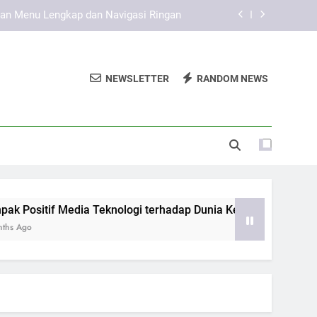
an Menu Lengkap dan Navigasi Ringan
gi terhadap Dunia Kerja di Era Digital
ruktur Digital yang Efisien dan Terukur
NEWSLETTER
RANDOM NEWS
rnatif Saat Halaman Utama Bermasalah
 Di HM News.
an Menu Lengkap dan Navigasi Ringan
gi terhadap Dunia Kerja di Era Digital
ruktur Digital yang Efisien dan Terukur
f Media Teknologi terhadap Dunia Kerja di Era Digital
Si
5 