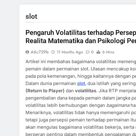
slot
Pengaruh Volatilitas terhadap Persep
Realita Matematika dan Psikologi P
A6c729b
11 Months Ago
0
6 Mins
Artikel ini membahas bagaimana volatilitas memeng
pemain dalam permainan slot. Ulasan mencakup ko
pada pola kemenangan, hingga kaitannya dengan 
Dalam dunia permainan
slot
, dua istilah yang seri
(Return to Player)
dan
volatilitas
. Jika RTP menjela
pengembalian dana kepada pemain dalam jangka p
volatilitas lebih berhubungan dengan
bagaimana
has
Menariknya, volatilitas tidak hanya memengaruhi 
tetapi juga persepsi pemain terhadap permainan itu s
akan mengulas bagaimana volatilitas bekerja, serta
berperan penting dalam membentuk pengalaman da