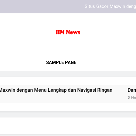
Situs Gacor Maxwin deng
Dampak Positif Media Teknolo
Sistem Integrasi Data pada Platform Lebah4D: Fondasi Infrast
 News
Solusi Akses LAE138 Link Alte
erita Dan Update Terkini Dari India Dan Seluruh Dunia Hanya
Situs Gacor Maxwin deng
SAMPLE PAGE
Dampak Positif Media Teknolo
Sistem Integrasi Data pada Platform Lebah4D: Fondasi Infrast
gan Menu Lengkap dan Navigasi Ringan
Dampak Positif M
5 Months Ago