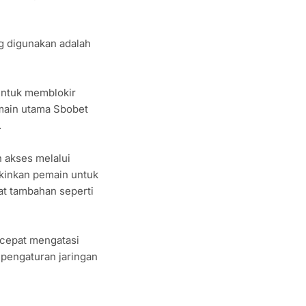
ng digunakan adalah
untuk memblokir
omain utama Sbobet
.
n akses melalui
gkinkan pemain untuk
t tambahan seperti
 cepat mengatasi
pengaturan jaringan