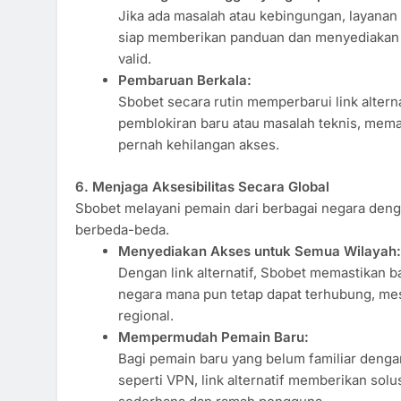
Jika ada masalah atau kebingungan, layana
siap memberikan panduan dan menyediakan li
valid.
Pembaruan Berkala:
Sbobet secara rutin memperbarui link altern
pemblokiran baru atau masalah teknis, mema
pernah kehilangan akses.
6. Menjaga Aksesibilitas Secara Global
Sbobet melayani pemain dari berbagai negara deng
berbeda-beda.
Menyediakan Akses untuk Semua Wilayah:
Dengan link alternatif, Sbobet memastikan 
negara mana pun tetap dapat terhubung, me
regional.
Mempermudah Pemain Baru:
Bagi pemain baru yang belum familiar denga
seperti VPN, link alternatif memberikan solu