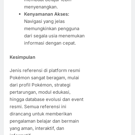
menyenangkan.
Kenyamanan Akses:
Navigasi yang jelas
memungkinkan pengguna
dari segala usia menemukan
informasi dengan cepat.
Kesimpulan
Jenis referensi di platform resmi
Pokémon sangat beragam, mulai
dari profil Pokémon, strategi
pertarungan, modul edukasi,
hingga database evolusi dan event
resmi. Semua referensi ini
dirancang untuk memberikan
pengalaman belajar dan bermain
yang aman, interaktif, dan