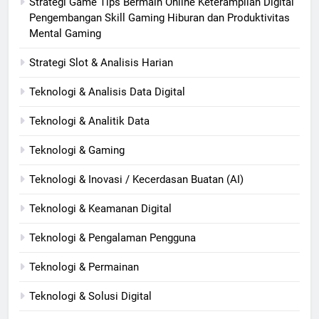
Strategi Game Tips Bermain Online Keterampilan Digital
Pengembangan Skill Gaming Hiburan dan Produktivitas
Mental Gaming
Strategi Slot & Analisis Harian
Teknologi & Analisis Data Digital
Teknologi & Analitik Data
Teknologi & Gaming
Teknologi & Inovasi / Kecerdasan Buatan (AI)
Teknologi & Keamanan Digital
Teknologi & Pengalaman Pengguna
Teknologi & Permainan
Teknologi & Solusi Digital