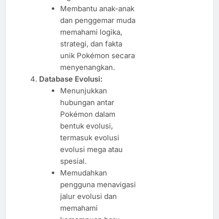
Membantu anak-anak
dan penggemar muda
memahami logika,
strategi, dan fakta
unik Pokémon secara
menyenangkan.
Database Evolusi:
Menunjukkan
hubungan antar
Pokémon dalam
bentuk evolusi,
termasuk evolusi
evolusi mega atau
spesial.
Memudahkan
pengguna menavigasi
jalur evolusi dan
memahami