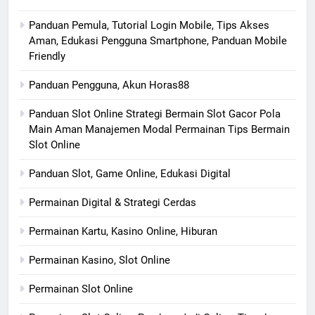
Panduan Pemula, Tutorial Login Mobile, Tips Akses
Aman, Edukasi Pengguna Smartphone, Panduan Mobile
Friendly
Panduan Pengguna, Akun Horas88
Panduan Slot Online Strategi Bermain Slot Gacor Pola
Main Aman Manajemen Modal Permainan Tips Bermain
Slot Online
Panduan Slot, Game Online, Edukasi Digital
Permainan Digital & Strategi Cerdas
Permainan Kartu, Kasino Online, Hiburan
Permainan Kasino, Slot Online
Permainan Slot Online