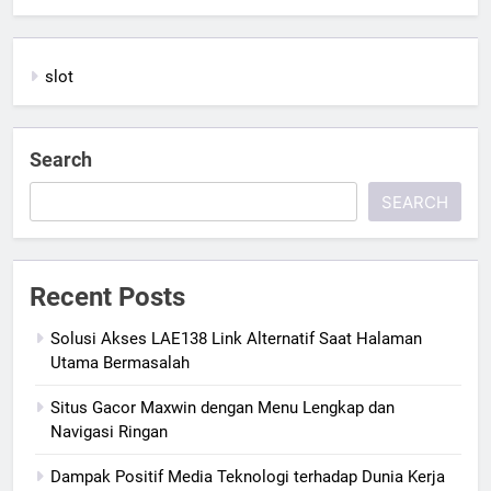
slot
Search
SEARCH
Recent Posts
Solusi Akses LAE138 Link Alternatif Saat Halaman
Utama Bermasalah
Situs Gacor Maxwin dengan Menu Lengkap dan
Navigasi Ringan
Dampak Positif Media Teknologi terhadap Dunia Kerja