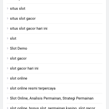
situs slot
situs slot gacor
situs slot gacor hari ini
slot
Slot Demo
slot gacor
slot gacor hari ini
slot online
slot online resmi terpercaya
Slot Online, Analisis Permainan, Strategi Permainan
slot online, bonus slot, permainan kasino, slot gacor,