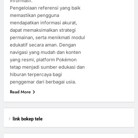
informatif.
Pengelolaan referensi yang baik
memastikan pengguna
mendapatkan informasi akurat,
dapat memaksimalkan strategi
permainan, serta menikmati modul
edukatif secara aman. Dengan
navigasi yang mudah dan konten
yang resmi, platform Pokémon
tetap menjadi sumber edukasi dan
hiburan terpercaya bagi
penggemar dari berbagai usia.
Read More
link bokep tele