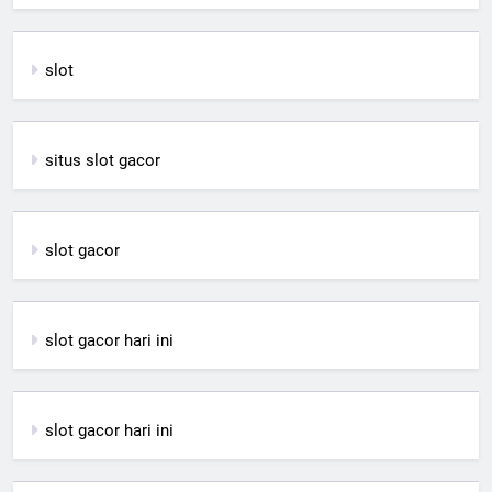
slot
situs slot gacor
slot gacor
slot gacor hari ini
slot gacor hari ini