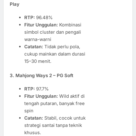
Play
RTP:
96.48%
Fitur Unggulan:
Kombinasi
simbol cluster dan pengali
warna-warni
Catatan:
Tidak perlu pola,
cukup mainkan dalam durasi
15–30 menit.
3.
Mahjong Ways 2 – PG Soft
RTP:
97.7%
Fitur Unggulan:
Wild aktif di
tengah putaran, banyak free
spin
Catatan:
Stabil, cocok untuk
strategi santai tanpa teknik
khusus.