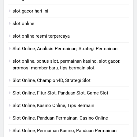
slot gacor hari ini
slot online
slot online resmi terpercaya
Slot Online, Analisis Permainan, Strategi Permainan
slot online, bonus slot, permainan kasino, slot gacor,
promosi member baru, tips bermain slot
Slot Online, Champion4D, Strategi Slot
Slot Online, Fitur Slot, Panduan Slot, Game Slot
Slot Online, Kasino Online, Tips Bermain
Slot Online, Panduan Permainan, Casino Online
Slot Online, Permainan Kasino, Panduan Permainan