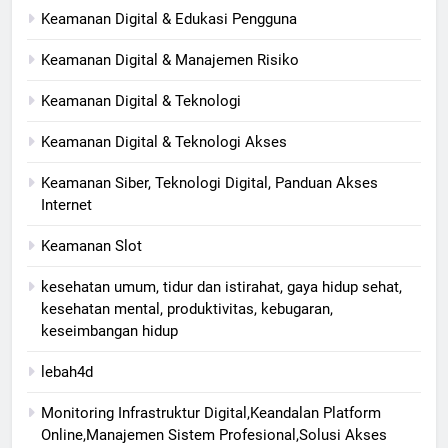
Keamanan Digital & Edukasi Pengguna
Keamanan Digital & Manajemen Risiko
Keamanan Digital & Teknologi
Keamanan Digital & Teknologi Akses
Keamanan Siber, Teknologi Digital, Panduan Akses
Internet
Keamanan Slot
kesehatan umum, tidur dan istirahat, gaya hidup sehat,
kesehatan mental, produktivitas, kebugaran,
keseimbangan hidup
lebah4d
Monitoring Infrastruktur Digital,Keandalan Platform
Online,Manajemen Sistem Profesional,Solusi Akses