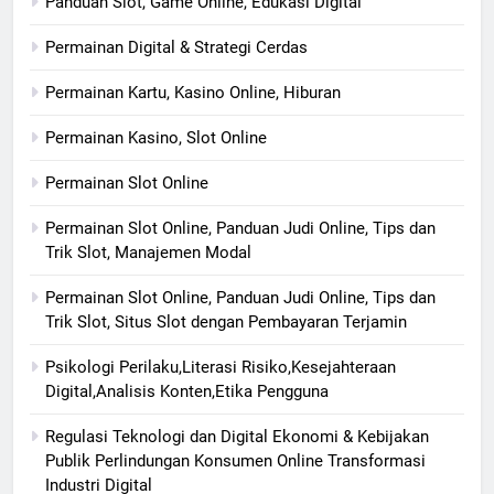
Panduan Slot, Game Online, Edukasi Digital
Permainan Digital & Strategi Cerdas
Permainan Kartu, Kasino Online, Hiburan
Permainan Kasino, Slot Online
Permainan Slot Online
Permainan Slot Online, Panduan Judi Online, Tips dan
Trik Slot, Manajemen Modal
Permainan Slot Online, Panduan Judi Online, Tips dan
Trik Slot, Situs Slot dengan Pembayaran Terjamin
Psikologi Perilaku,Literasi Risiko,Kesejahteraan
Digital,Analisis Konten,Etika Pengguna
Regulasi Teknologi dan Digital Ekonomi & Kebijakan
Publik Perlindungan Konsumen Online Transformasi
Industri Digital