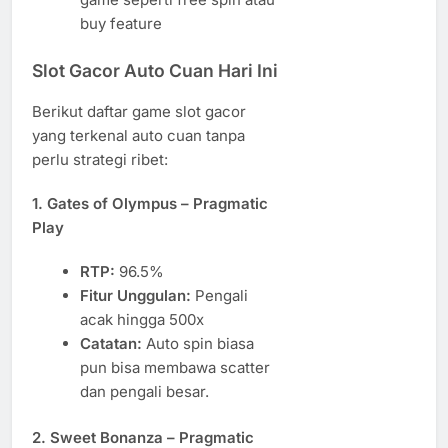
buy feature
Slot Gacor Auto Cuan Hari Ini
Berikut daftar game slot gacor
yang terkenal auto cuan tanpa
perlu strategi ribet:
1.
Gates of Olympus – Pragmatic
Play
RTP:
96.5%
Fitur Unggulan:
Pengali
acak hingga 500x
Catatan:
Auto spin biasa
pun bisa membawa scatter
dan pengali besar.
2.
Sweet Bonanza – Pragmatic