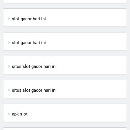
slot gacor hari ini
slot gacor hari ini
situs slot gacor hari ini
situs slot gacor hari ini
apk slot