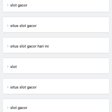
slot gacor
situs slot gacor
situs slot gacor hari ini
slot
situs slot gacor
slot gacor