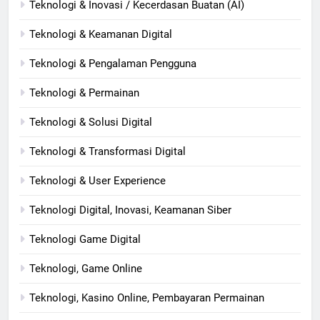
Teknologi & Inovasi / Kecerdasan Buatan (AI)
Teknologi & Keamanan Digital
Teknologi & Pengalaman Pengguna
Teknologi & Permainan
Teknologi & Solusi Digital
Teknologi & Transformasi Digital
Teknologi & User Experience
Teknologi Digital, Inovasi, Keamanan Siber
Teknologi Game Digital
Teknologi, Game Online
Teknologi, Kasino Online, Pembayaran Permainan