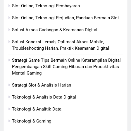
Slot Online, Teknologi Pembayaran
Slot Online, Teknologi Perjudian, Panduan Bermain Slot
Solusi Akses Cadangan & Keamanan Digital
Solusi Koneksi Lemah, Optimasi Akses Mobile,
Troubleshooting Harian, Praktik Keamanan Digital
Strategi Game Tips Bermain Online Keterampilan Digital
Pengembangan Skill Gaming Hiburan dan Produktivitas
Mental Gaming
Strategi Slot & Analisis Harian
Teknologi & Analisis Data Digital
Teknologi & Analitik Data
Teknologi & Gaming